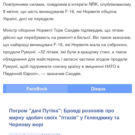
Повітряними силами, повідомив в інтерв'ю NRK, опублікованому
8 квітня, що шість винищувачів F-16, які Норвегія обіцяла
Україні, досі не передали.
Міністр оборони Норвегії Торе Сандвік підтвердив, що літаки
дійсно ще перебувають на ремонті в Бельгії. Він також зазначив,
що найкращі винищувачі F-16, які Норвегія мала на озброєнні,
продали Румунії. «32 літаки, які були в кращому стані, а також
обладнання для майстерень і запасні частини згодом продали
Румунії, щоб підтримати союзну країну в зміцненні НАТО в
Південній Європі», — зазначив Сандвік.
FaceBook
Disqus
Погром "дачі Путіна": Бровді розповів про
жирну здобич своїх "птахів" у Геленджику та
Чорному морі