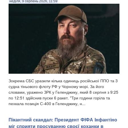
неділя, 9 серпень 2026, 11:59
Зокрема СБС уразили кілька одиниць російської ППО та 3
судна тіньового флоту РФ у Чорному морі. За його
словами, уражено ЗРК у Геленджику, який 8 серпня з 9:25
по 12:51 здійснив пуски 6 ракет. "Три години горіла та
пехкала позиція С-400 в Геленджику, н...
Пікантний скандал: Президент ФІФА Інфантіно
міг сприяти просуванню своєї коханки в