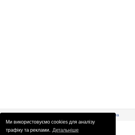
© Патріоти України 2026
Правова інформація
Реклама
Ми використовуємо cookies для аналізу
info
@
patrioty.org.ua
трафіку та реклами.
Детальніше