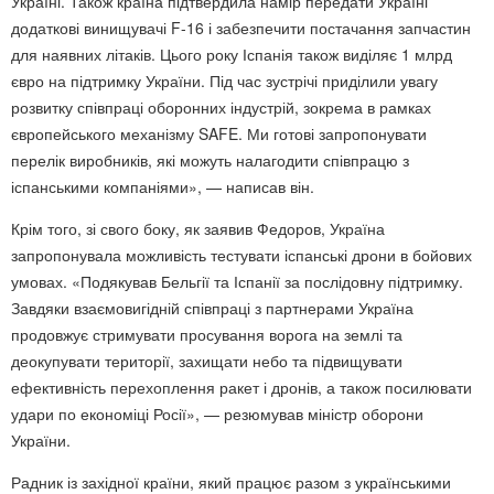
Україні. Також країна підтвердила намір передати Україні
додаткові винищувачі F-16 і забезпечити постачання запчастин
для наявних літаків. Цього року Іспанія також виділяє 1 млрд
євро на підтримку України. Під час зустрічі приділили увагу
розвитку співпраці оборонних індустрій, зокрема в рамках
європейського механізму SAFE. Ми готові запропонувати
перелік виробників, які можуть налагодити співпрацю з
іспанськими компаніями», — написав він.
Крім того, зі свого боку, як заявив Федоров, Україна
запропонувала можливість тестувати іспанські дрони в бойових
умовах. «Подякував Бельгії та Іспанії за послідовну підтримку.
Завдяки взаємовигідній співпраці з партнерами Україна
продовжує стримувати просування ворога на землі та
деокупувати території, захищати небо та підвищувати
ефективність перехоплення ракет і дронів, а також посилювати
удари по економіці Росії», — резюмував міністр оборони
України.
Радник із західної країни, який працює разом з українськими