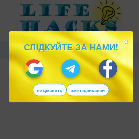
×
СЛІДКУЙТЕ ЗА НАМИ!
не цікавить
вже підписаний