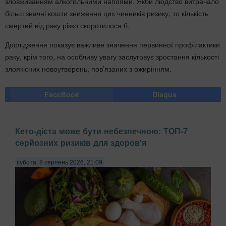
зловживанням алкогольними напоями. Якби людство витрачало
більш значні кошти зниження цих чинників ризику, то кількість
смертей від раку різко скоротилося б.
Дослідження показує важливе значення первинної профілактики
раку, крім того, на особливу увагу заслуговує зростання кількості
злоякісних новоутворень, пов’язаних з ожирінням.
FaceBook
Disqus
Кето-дієта може бути небезпечною: ТОП-7
серйозних ризиків для здоров'я
субота, 8 серпень 2026, 21:09