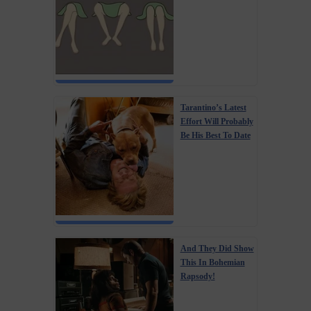
Tarantino’s Latest
Effort Will Probably
Be His Best To Date
And They Did Show
This In Bohemian
Rapsody!