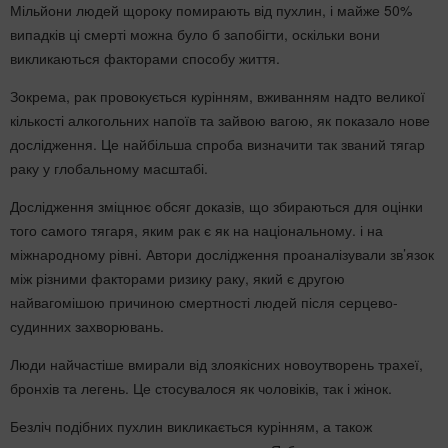
Мільйони людей щороку помирають від пухлин, і майже 50%
випадків ці смерті можна було б запобігти, оскільки вони
викликаються факторами способу життя.
Зокрема, рак провокується курінням, вживанням надто великої
кількості алкогольних напоїв та зайвою вагою, як показало нове
дослідження. Це найбільша спроба визначити так званий тягар
раку у глобальному масштабі.
Дослідження зміцнює обсяг доказів, що збираються для оцінки
того самого тягаря, яким рак є як на національному. і на
міжнародному рівні. Автори дослідження проаналізували зв’язок
між різними факторами ризику раку, який є другою
найвагомішою причиною смертності людей після серцево-
судинних захворювань.
Люди найчастіше вмирали від злоякісних новоутворень трахеї,
бронхів та легень. Це стосувалося як чоловіків, так і жінок.
Безліч подібних пухлин викликається курінням, а також