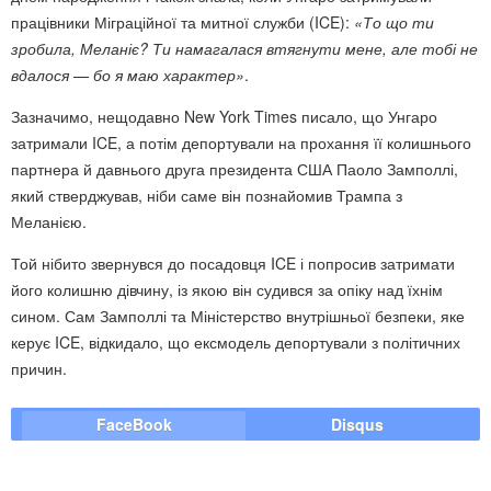
працівники Міграційної та митної служби (ICE):
«То що ти
зробила, Меланіє? Ти намагалася втягнути мене, але тобі не
вдалося — бо я маю характер»
.
Зазначимо, нещодавно New York Times писало, що Унгаро
затримали ICE, а потім депортували на прохання її колишнього
партнера й давнього друга президента США Паоло Замполлі,
який стверджував, ніби саме він познайомив Трампа з
Меланією.
Той нібито звернувся до посадовця ICE і попросив затримати
його колишню дівчину, із якою він судився за опіку над їхнім
сином. Сам Замполлі та Міністерство внутрішньої безпеки, яке
керує ICE, відкидало, що ексмодель депортували з політичних
причин.
FaceBook
Disqus