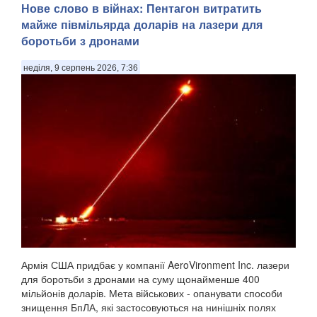
Нове слово в війнах: Пентагон витратить
майже півмільярда доларів на лазери для
боротьби з дронами
неділя, 9 серпень 2026, 7:36
Армія США придбає у компанії AeroVironment Inc. лазери
для боротьби з дронами на суму щонайменше 400
мільйонів доларів. Мета військових - опанувати способи
знищення БпЛА, які застосовуються на нинішніх полях