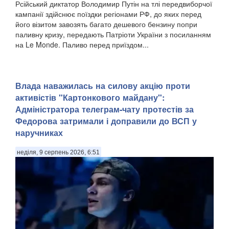
Рсійський диктатор Володимир Путін на тлі передвиборчої
кампанії здійснює поїздки регіонами РФ, до яких перед
його візитом завозять багато дешевого бензину попри
паливну кризу, передають Патріоти України з посиланням
на Le Monde. Паливо перед приїздом...
Влада наважилась на силову акцію проти
активістів "Картонкового майдану":
Адміністратора телеграм-чату протестів за
Федорова затримали і доправили до ВСП у
наручниках
неділя, 9 серпень 2026, 6:51