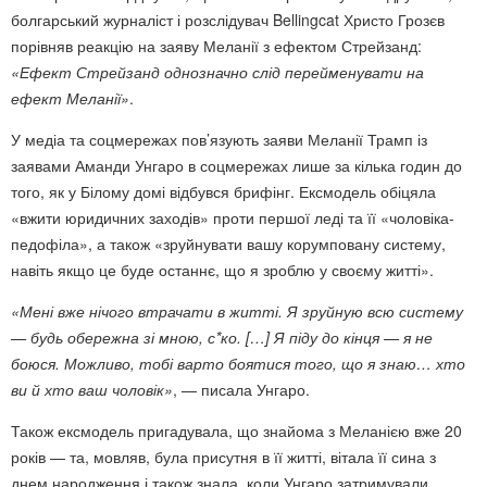
болгарський журналіст і розслідувач Bellingcat Христо Грозєв
порівняв реакцію на заяву Меланії з
ефектом Стрейзанд
:
«Ефект Стрейзанд однозначно слід перейменувати на
ефект Меланії»
.
У медіа та соцмережах пов’язують заяви Меланії Трамп із
заявами Аманди Унгаро в соцмережах лише за кілька годин до
того, як у Білому домі відбувся брифінг. Ексмодель обіцяла
«вжити юридичних заходів» проти першої леді та її «чоловіка-
педофіла», а також «зруйнувати вашу корумповану систему,
навіть якщо це буде останнє, що я зроблю у своєму житті».
«Мені вже нічого втрачати в житті. Я зруйную всю систему
— будь обережна зі мною, с*ко. […] Я піду до кінця — я не
боюся. Можливо, тобі варто боятися того, що я знаю… хто
ви й хто ваш чоловік»
, — писала Унгаро.
Також ексмодель пригадувала, що знайома з Меланією вже 20
років — та, мовляв, була присутня в її житті, вітала її сина з
днем народження і також знала, коли Унгаро затримували