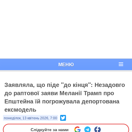
МЕНЮ
Заявляла, що піде "до кінця": Незадовго
до раптової заяви Меланії Трамп про
Епштейна їй погрожувала депортована
ексмодель
Twitter
понеділок, 13 квітень 2026, 7:00
Слідкуйте за нами