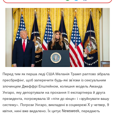
Перед тим як перша леді США Меланія Трамп раптово зібрала
пресбрифінг, щоб заперечити будь-які зв’язки із сексуальним
злочинцем Джеффрі Епштейном, колишня модель Аманда
Унгаро, яку депортували на прохання її експартнера й друга
президента, погрожувала їй «піти до кінця» і «зруйнувати вашу
систему». Погрози Унгаро, викладені в соцмережі X у четвер, 9
квітня, нині вже видалено. Їх цитує Newsweek, передають