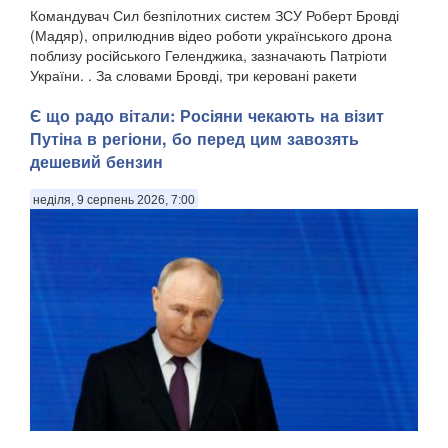
Командувач Сил безпілотних систем ЗСУ Роберт Бровді
(Мадяр), оприлюднив відео роботи українського дрона
поблизу російського Геленджика, зазначають Патріоти
України. . За словами Бровді, три керовані ракети
російського зенітного ракетно-гарматного комп...
Є що радо вітали: Росіяни чекають на візит
Путіна в регіони, бо перед цим завозять
дешевий бензин
неділя, 9 серпень 2026, 7:00