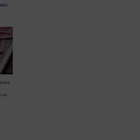
аво
агалі
е на