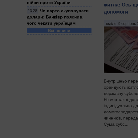
війни проти України
житла: Ось щ
Чи варто скуповувати
допомоги
13:28
долари: Банківр пояснив,
чого чекати українцям
неділя, 9 серпень 
Всі новини
Внутрішньо пере
орендують житло
державну субсид
Розмір такої до
індивідуально д
домогосподарств
чинників, переда
Сума субс...