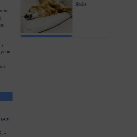
Reality
раїні
о
026
 у
утіна.
ної
ться
, -