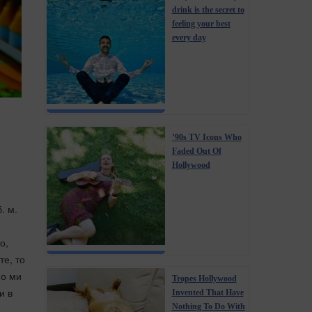
drink is the secret to
feeling your best
every day
’90s TV Icons Who
Faded Out Of
Hollywood
. м.
о,
те, то
но ми
Tropes Hollywood
и в
Invented That Have
Nothing To Do With