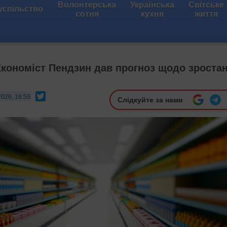
Волонтерська
Українська
Світське
успільство
сотня
кухня
життя
Економіст Пендзин дав прогноз щодо зроста
Twitter
2026, 16:59
Слідкуйте за нами