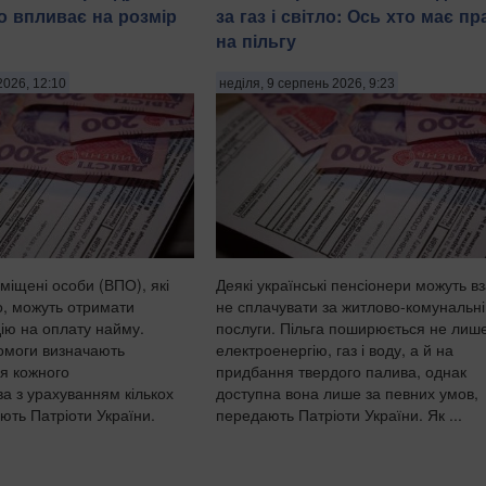
о впливає на розмір
за газ і світло: Ось хто має пр
на пільгу
2026, 12:10
неділя, 9 серпень 2026, 9:23
міщені особи (ВПО), які
Деякі українські пенсіонери можуть вз
, можуть отримати
не сплачувати за житлово-комунальні
ію на оплату найму.
послуги. Пільга поширюється не лиш
помоги визначають
електроенергію, газ і воду, а й на
ля кожного
придбання твердого палива, однак
а з урахуванням кількох
доступна вона лише за певних умов,
ють Патріоти України.
передають Патріоти України. Як ...