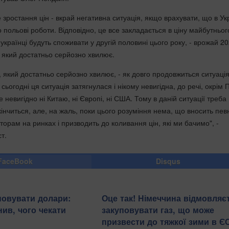
 зростання цін - вкрай негативна ситуація, якщо врахувати, що в Ук
 польові роботи. Відповідно, це все закладається в ціну майбутньог
українці будуть споживати у другій половині цього року, - врожай 2
, який достатньо серйозно хвилює.
 який достатньо серйозно хвилює, - як довго продовжиться ситуація
сьогодні ця ситуація затягнулася і нікому невигідна, до речі, окрім П
е невигідно ні Китаю, ні Європі, ні США. Тому в даній ситуації треба
кінчиться, але, на жаль, поки цього розуміння нема, що вносить пев
торам на ринках і призводить до коливання цін, які ми бачимо", -
т.
FaceBook
Disqus
повувати долари:
Оце так! Німеччина відмовляє
нив, чого чекати
закуповувати газ, що може
призвести до тяжкої зими в ЄС