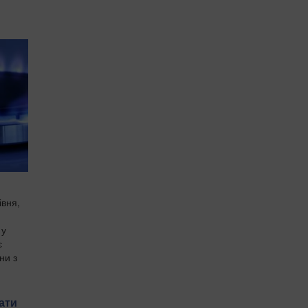
івня,
 у
є
ни з
ати