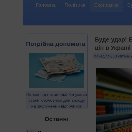
Головна
Політика
Економіка
С
Буде удар! 
Потрібна допомога
цін в Україні
понеділок, 13 квітень 
Пенсія під питанням: Які умови
стали ключовими для виходу
на заслужений відпочинок
Останні
Поляки звели в