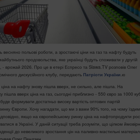
ть весняно польові роботи, а зростаючі ціни на газ та нафту будуть
майбутнього продовольства, яке українці будуть споживати у другій
, - врожай 2026. Про це в етері Еспресо та Slawa.TV розповів Олег
омічного дискусійного клубу, передають
Патріоти України
.ю
 ціна на нафту знову пішла вверх, не сильно, але пішла. На
 пішла вверх ціна на газ, сьогодні приблизно - 550 євро за 1000 куб
 буде формувати достатньо високу вартість оптових партій
ринку Європи. Хочу нагадати, що ми з вами 90% того, на чому їздим
Відповідно, якщо на європейському ринку ціна на нафтопродукти рос
атися в Україні. У даній ситуації треба розуміти, що цілком ймовір
денції до невеликого зростання цін на паливно-мастильні матеріал
нтував Олег Пендзин.