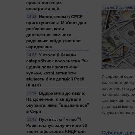
проєкт сонячних
електростанцій
неділя, 9 серпень 
Народженим в СРСР
14:18
приготуватись: Мін'юст дав
роз'яснення, коли
доведеться замінити
радянське свідоцтво про
народження
У столиці Канади
14:06
співробітник посольства РФ
щодня лопає жовто-сині
кульки, котрі активісти
У середині серп
вішають біля дипмісії Росії
валютного ринку
(відео)
населення на до
Відправили до пекла:
13:54
на паливному ри
На Донеччині ліквідували
світових цін на 
окупанта, який "відзначився"
українські імпор
в Сирії
купувати валюту.
Пустять на "м'ясо"?
13:42
Росія планує залучити до 50
тисяч військових КНДР для
Субсидія для