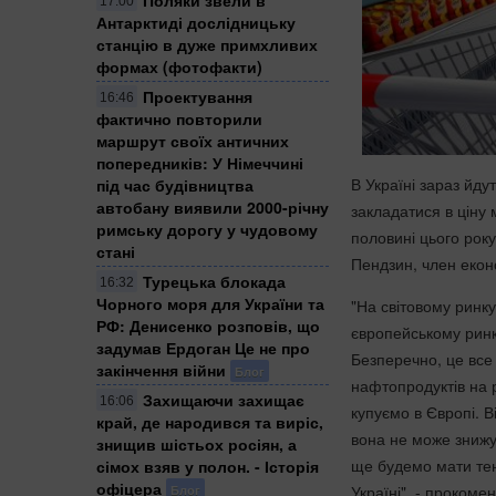
17:00
Антарктиді дослідницьку
станцію в дуже примхливих
формах (фотофакти)
Проектування
16:46
фактично повторили
маршрут своїх античних
попередників: У Німеччині
В Україні зараз йду
під час будівництва
автобану виявили 2000-річну
закладатися в ціну 
римську дорогу у чудовому
половині цього року
стані
Пендзин, член екон
Турецька блокада
16:32
Чорного моря для України та
"На світовому ринку
РФ: Денисенко розповів, що
європейському ринку
задумав Ердоган Це не про
Безперечно, це все
закінчення війни
Блог
нафтопродуктів на 
Захищаючи захищає
16:06
купуємо в Європі. 
край, де народився та виріс,
вона не може знижув
знищив шістьох росіян, а
ще будемо мати тен
сімох взяв у полон. - Історія
офіцера
Блог
Україні", - прокоме