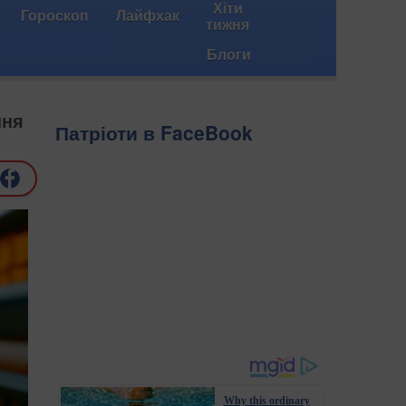
Хіти
Гороскоп
Лайфхак
тижня
Блоги
ння
Патріоти в FaceBook
Why this ordinary