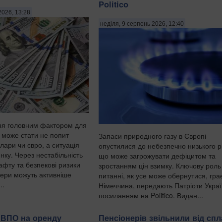
Politico
2026, 13:28
неділя, 9 серпень 2026, 12:40
ня головним фактором для
 може стати не попит
Запаси природного газу в Європі
лари чи євро, а ситуація
опустилися до небезпечно низького р
нку. Через нестабільність
що може загрожувати дефіцитом та
нафту та безпекові ризики
зростанням цін взимку. Ключову роль
тери можуть активніше
питанні, як усе може обернутися, гра
..
Німеччина, передають Патріоти Украї
посиланням на Politico. Видан...
 ВПО на оренду
Пенсіонерів звільнили від спл