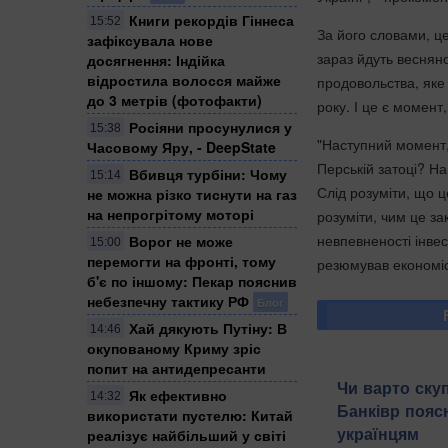
Книги рекордів Гіннеса
15:52
За його словами, це
зафіксувала нове
зараз йдуть весняно
досягнення: Індійка
відростила волосся майже
продовольства, яке 
до 3 метрів (фотофакти)
року. І це є момент
Росіяни просунулися у
15:38
"Наступний момент,
Часовому Яру, - DeepState
Перській затоці? На 
Вбивця турбіни: Чому
15:14
Слід розуміти, що ц
не можна різко тиснути на газ
на непрогрітому моторі
розуміти, чим це за
невпевненості інвес
Ворог не може
15:00
перемогти на фронті, тому
резюмував економіс
б'є по іншому: Пекар пояснив
небезпечну тактику РФ
Блог
Хай дякують Путіну: В
14:46
окупованому Криму зріс
попит на антидепресанти
Чи варто ску
Як ефективно
14:32
Банківр пояс
використати пустелю: Китай
українцям
реалізує найбільший у світі