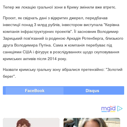
Тепер же локацію гральної зони в Криму змінили вже втретє.
Проєкт, як свідчать дані з відкритих джерел, передбачав
інвестиції понад 3 млрд рублів, інвестором виступала "Керівна
компанія інфраструктурних проектів". Її засновник Володимир
Зарицький пов'язаний із родиною Аркадія Ротенберга, близького
друга Володимира Путіна. Сама ж компанія перебуває під
санкціями США і фігурує в розслідуваннях щодо скуповування
кримських активів після 2014 року.
Назвати кримську гральну зону зібралися претензійно: "Золотий
берег".
FaceBook
Disqus