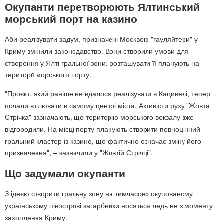
Окупанти перетворюють Ялтинський
морський порт на казино
Аби реалізувати задум, призначені Москвою "гауляйтери" у
Криму змінили законодавство. Вони створили умови для
створення у Ялті гральної зони: розташувати її планують на
території морського порту.
"Проєкт, який раніше не вдалося реалізувати в Кацивелі, тепер
почали втілювати в самому центрі міста. Активісти руху "Жовта
Стрічка" зазначають, що територію морського вокзалу вже
відгородили. На місці порту планують створити повноцінний
гральний кластер із казино, що фактично означає зміну його
призначення", – зазначили у "Жовтій Стрічці".
Що задумали окупанти
З ідеєю створити гральну зону на тимчасово окупованому
українському півострові загарбники носяться ледь не з моменту
захоплення Криму.