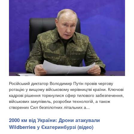
Російський диктатор Володимир Путін провів чергову
ротацію у вищому військовому керівництві країни. Ключові
кадрові рішення торкнулися сфер тилового забезпечення,
військових закупівель, розробки технологій, а також
створених Сил безпілотних літальних а...
2000 км від України: Дрони атакували
Wildberries у Єкатеринбурзі (відео)