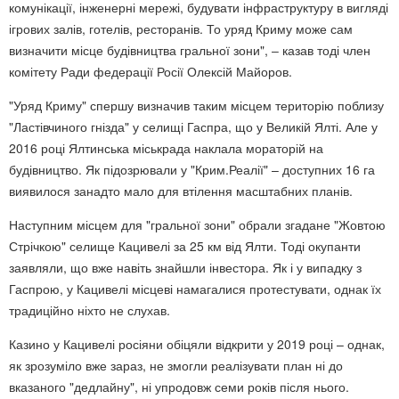
комунікації, інженерні мережі, будувати інфраструктуру в вигляді
ігрових залів, готелів, ресторанів. То уряд Криму може сам
визначити місце будівництва гральної зони", ‒ казав тоді член
комітету Ради федерації Росії Олексій Майоров.
"Уряд Криму" спершу визначив таким місцем територію поблизу
"Ластівчиного гнізда" у селищі Гаспра, що у Великій Ялті. Але у
2016 році Ялтинська міськрада наклала мораторій на
будівництво. Як підозрювали у "Крим.Реалії" – доступних 16 га
виявилося занадто мало для втілення масштабних планів.
Наступним місцем для "гральної зони" обрали згадане "Жовтою
Стрічкою" селище Кацивелі за 25 км від Ялти. Тоді окупанти
заявляли, що вже навіть знайшли інвестора. Як і у випадку з
Гаспрою, у Кацивелі місцеві намагалися протестувати, однак їх
традиційно ніхто не слухав.
Казино у Кацивелі росіяни обіцяли відкрити у 2019 році – однак,
як зрозуміло вже зараз, не змогли реалізувати план ні до
вказаного "дедлайну", ні упродовж семи років після нього.