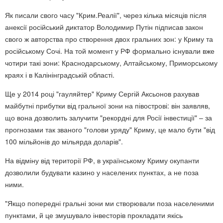
Як писали свого часу "Крим.Реалії", через кілька місяців після
анексії російський диктатор Володимир Путін підписав закон
свого ж авторства про створення двох гральних зон: у Криму та
російському Сочі. На той момент у РФ формально існували вже
чотири такі зони: Краснодарському, Алтайському, Приморському
краях і в Калінінградській області.
Ще у 2014 році "гауляйтер" Криму Сергій Аксьонов рахував
майбутні прибутки від гральної зони на півострові: він заявляв,
що вона дозволить залучити "рекордні для Росії інвестиції" – за
прогнозами так званого "голови уряду" Криму, це мало бути "від
100 мільйонів до мільярда доларів".
На відміну від території РФ, в українському Криму окупанти
дозволили будувати казино у населених пунктах, а не поза
ними.
"Якщо попередні гральні зони ми створювали поза населеними
пунктами, й це змушувало інвесторів прокладати якісь