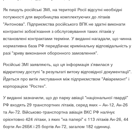
Як пишуть російські ЗМІ, на території Росії відсутні необхідні
потужності для виробництва комплектуючих до літаків
"Антонова". Підприємства російського ВПК не здатні виконати
контрактні зобов'язання з обслуговування таких літаків у
встановлені контрактами терміни. У виданні нагадали, що чинна
нормативна база РФ передбачає кримінальну відповідальність у
разі "зриву виконання оборонного замовлення".
Російські ЗМІ заявляють, що ця інформація з'явилася у
відкритому доступі "в результаті витоку відповідної документації".
Йдеться про витік листування між підприємством "Авіаремонт" і
корпорацією "Ростех".
У виданні зазначили, що до парку авіації "національної гвардії"
РФ входять 29 транспортних літаків, серед яких – Ан-12, Ан-26
та Ан-72. Військово-транспортна авіація ВКС РФ налічує
орієнтовно 424 літаки, з яких "на папері" є 113 літаків Ан-26, 44
борти Ан-26БК і 25 бортів Ан-72, загалом 182 одиниці.