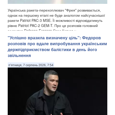
Українська ракета-перехоплювач "Фрея" розвивається,
однак на першому етапі не буде аналогом найсучаснішої
ракети Patriot PAC-3 MSE. Її можливості відповідатимуть
рівню Patriot PAC-2 GEM-T. Про це розповів головний
редактор Defense Express Олег Катков у...
"Успішно вразила визначену ціль": Федоров
розповів про вдале випробування українським
держпідприємством балістики в день його
звільнення
п’ятниця, 7 серпень 2026, 7:54