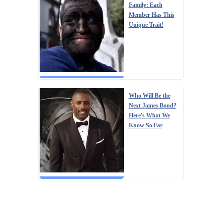
Family: Each
Member Has This
Unique Trait!
Who Will Be the
Next James Bond?
Here's What We
Know So Far