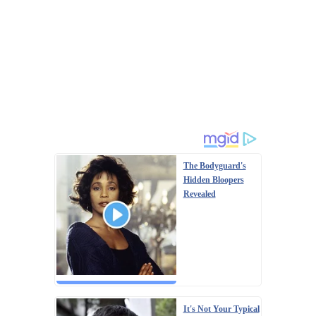
The Bodyguard's
Hidden Bloopers
Revealed
It's Not Your Typical