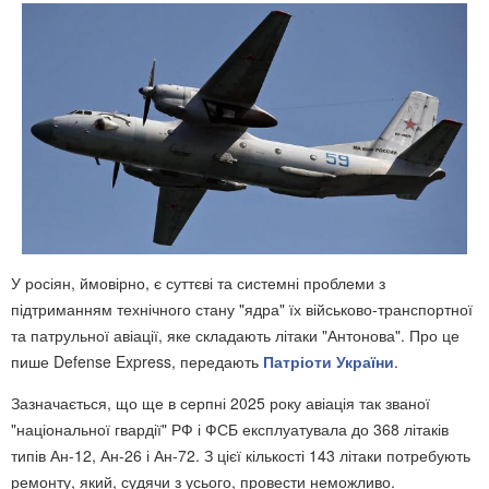
У росіян, ймовірно, є суттєві та системні проблеми з
підтриманням технічного стану "ядра" їх військово-транспортної
та патрульної авіації, яке складають літаки "Антонова". Про це
пише Defense Express, передають
Патріоти України
.
Зазначається, що ще в серпні 2025 року авіація так званої
"національної гвардії" РФ і ФСБ експлуатувала до 368 літаків
типів Ан-12, Ан-26 і Ан-72. З цієї кількості 143 літаки потребують
ремонту, який, судячи з усього, провести неможливо.