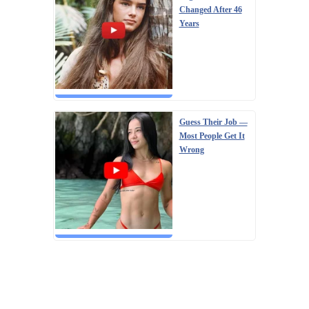
Changed After 46
Years
Guess Their Job —
Most People Get It
Wrong