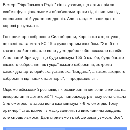
В етері "Українського Радіо" він зауважив, що артилерія за
своїми функціональними обов’язками трохи відрізняється від
ефективності й ураження дронів. Але в тандемі вони дають
хороші результати.
Говорячи про озброєння Сил оборони, Корнієнко акцентував,
що зенітна гармата КС-19 є дуже гарним засобом. "Хто б не
казав про його вік, але воно дуже добре себе показало на війні.
А по нашій бригаді – це буде мінімум 155-й калібр, буде багато
цікавого озброєння: як і українського озброєння, зокрема
самохідна артилерійська установка "Богдана", а також західного
озброєння від наших партнерів", – продовжив він.
Окремо військовий розповів, як розширення кіл-зони впливає на
використання артилерії: "Якщо, наприклад, рік тому вона сягала
5 кілометрів, то зараз вона вже мінімум 7-8 кілометрів. Тому
артилерії стає важче і з маскуванням, і з виконанням завдань,
але справляємося. Далі стріляємо і глибше закопуємося. Все".