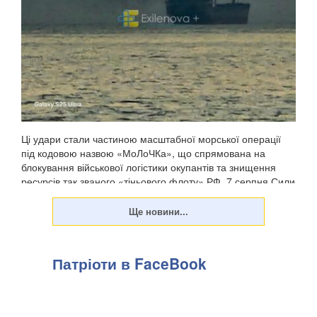
Ці удари стали частиною масштабної морської операції
під кодовою назвою «МоЛоЧКа», що спрямована на
блокування військової логістики окупантів та знищення
ресурсів так званого «тіньового флоту» РФ. 7 серпня Сили
оборони уразили судна в Чорному морі побл...
Патріоти в FaceBook