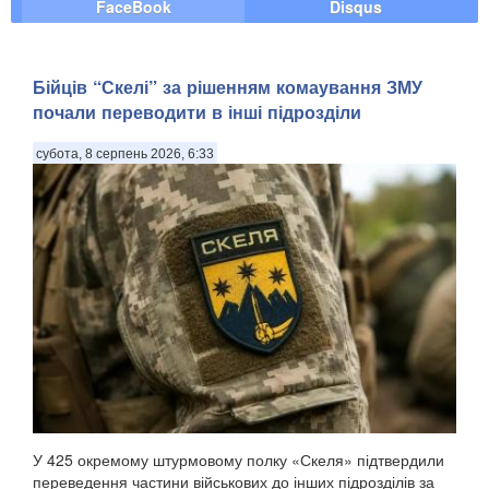
FaceBook
Disqus
Бійців “Скелі” за рішенням комаування ЗМУ
почали переводити в інші підрозділи
субота, 8 серпень 2026, 6:33
У 425 окремому штурмовому полку «Скеля» підтвердили
переведення частини військових до інших підрозділів за