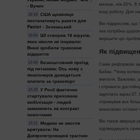
менше, ніж 20%. 8 
- Вучич
іншу роботу. Для на
США щомісяця
16:18
постачатимуть ракети для
Він підкреслив, що 
Patriot - Зеленський
яка потрібна щороку
ШІ створив 16 вірусів,
16:04
вирішити цю пробл
яких ніколи не існувало:
Вчені зробили тривожне
Як підвищен
відкриття
Безкоштовний проїзд
15:40
Саме реформою зар
під питанням: Ось кому з
Бабак. "Чому колис
пенсіонерів доведеться
вчителя. Важливо, 
платити за транспорт
і отримати достойну
У Росії фактично
15:25
зарплата зараз 27. 
стартувала прихована
отримував все більш
мобілізація - людей
заманюють на контракт
вимагаємо останні ч
повістками
Він також звернув 
Медики не змогли
15:11
підтверджують пряму
врятувати: На
Дніпропетровщині трагічно