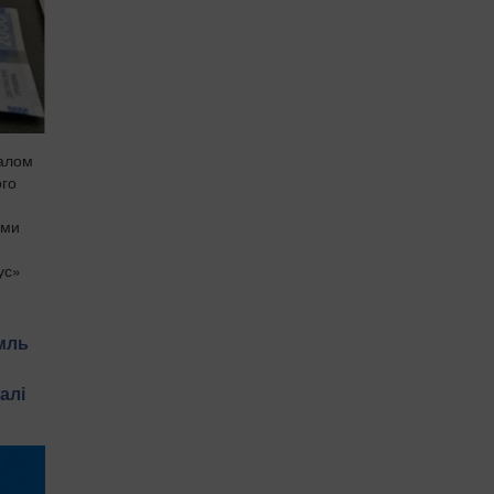
налом
ого
ами
ус»
мль
алі