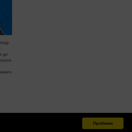
ріоду
є
я до
льтати
ливого
Приймаю
.org.ua