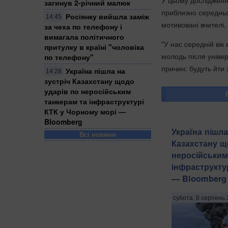
У цьому дослідженн
загинув 2-річний малюк
приблизно середньої
Росіянку вийшла заміж
14:45
мотивовані вчителі,
за чеха по телефону і
вимагала політичного
"У нас середній вік
притулку в країні "чоловіка
молодь після універс
по телефону"
причин: будуть йти 
Україна пішла на
14:28
зустріч Казахстану щодо
ударів по неросійським
танкерам та інфраструктурі
КТК у Чорному морі —
Bloomberg
Україна пішла
Всі новини
Казахстану щ
неросійським
інфраструкту
— Bloomberg
субота, 8 серпень 