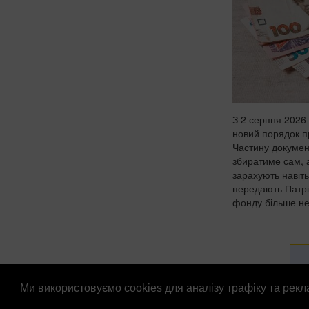
З 2 серпня 2026 
новий порядок п
Частину докумен
збиратиме сам, 
зарахують навіт
передають Патрі
фонду більше не
Ми використовуємо cookies для аналізу трафіку та рек
© Патріоти України 2026
Правова інформація
Рек