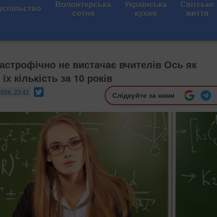
Волонтерська
Українська
Світське
успільство
сотня
кухня
життя
тастрофічно не вистачає вчителів Ось як
їх кількість за 10 років
Twitter
2026, 23:42
Слідкуйте за нами