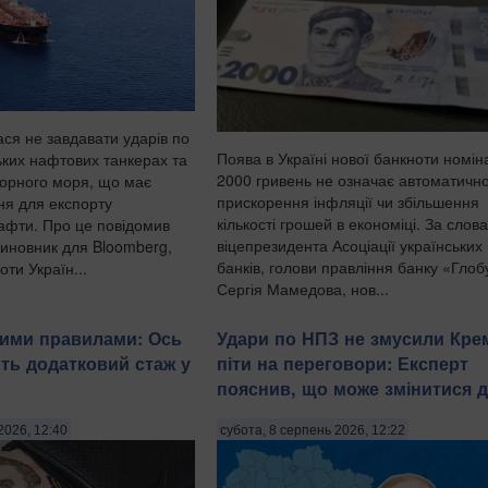
ася не завдавати ударів по
Поява в Україні нової банкноти номі
ьких нафтових танкерах та
2000 гривень не означає автоматичн
Чорного моря, що має
прискорення інфляції чи збільшення
ня для експорту
кількості грошей в економіці. За слов
нафти. Про це повідомив
віцепрезидента Асоціації українських
иновник для Bloomberg,
банків, голови правління банку «Глоб
ти Україн...
Сергія Мамедова, нов...
вими правилами: Ось
Удари по НПЗ не змусили Кре
ть додатковий стаж у
піти на переговори: Експерт
пояснив, що може змінитися д
2026, 12:40
субота, 8 серпень 2026, 12:22