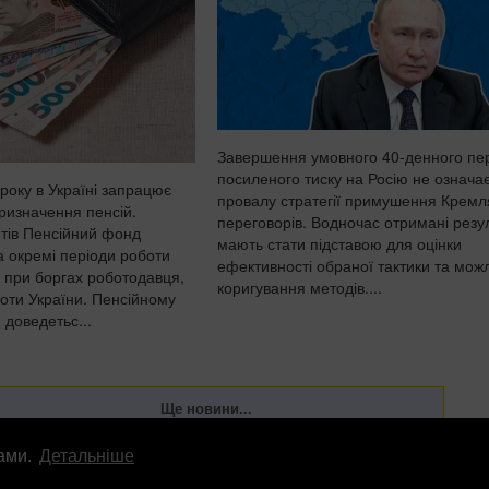
Завершення умовного 40-денного пе
посиленого тиску на Росію не означа
року в Україні запрацює
провалу стратегії примушення Кремл
ризначення пенсій.
переговорів. Водночас отримані резу
тів Пенсійний фонд
мають стати підставою для оцінки
а окремі періоди роботи
ефективності обраної тактики та мож
ь при боргах роботодавця,
коригування методів....
оти України. Пенсійному
 доведетьс...
лами.
Детальніше
лама
info
@
patrioty