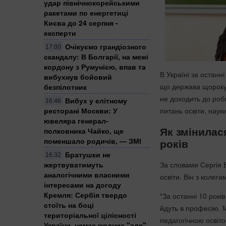
удар північнокорейськими
ракетами по енергетиці
Києва до 24 серпня -
експерти
Очікуємо грандіозного
17:00
скандалу: В Болгарії, на межі
кордону з Румунією, впав та
В Україні за останні
вибухнув бойовий
що держава щороку 
безпілотник
не доходить до робо
Вибух у елітному
16:46
питань освіти, наук
ресторані Москви: У
ювеляра генерал-
Як змінилася
полковника Чайко, ще
поменшало родичів, — ЗМІ
років
Братушки не
16:32
За словами Сергія 
жертвуватимуть
аналогічними власними
освіти. Він з колега
інтересами на догоду
Кремля: Сербія твердо
"За останні 10 рокі
стоїть на боці
йдуть в професію. 
територіальної цілісності
педагогічною освіто
України, немає жодних "але",