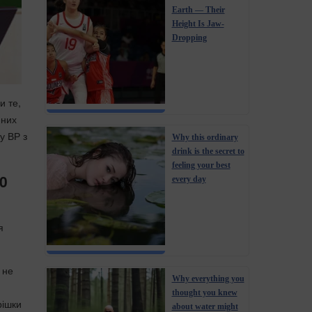
Earth — Their
Height Is Jaw-
Dropping
и те,
 них
у ВР з
Why this ordinary
drink is the secret to
feeling your best
10
every day
я
 не
Why everything you
thought you knew
рішки
about water might