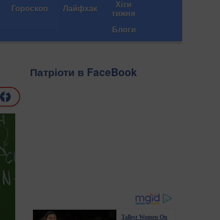
Хіти
Гороскоп
Лайфхак
тижня
Блоги
Патріоти в FaceBook
Tallest Women On