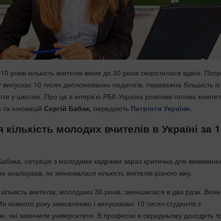
 10 років кількість вчителів віком до 30 років скоротилася вдвічі. Попр
випускає 10 тисяч дипломованих педагогів, переважна більшість із
ти у школах. Про це в інтерв’ю РБК-Україна розповів голова комітет
и та інновацій
Сергій Бабак,
передають
Патріоти України
.
 кількість молодих вчителів в Україні за 
Бабака, ситуація з молодими кадрами зараз критична для виживанн
ми аналізував, як змінювалася кількість вчителів різного віку.
в кількість вчителів, молодших 30 років, зменшилася в два рази. Вони
Ми кожного року замовляємо і випускаємо 10 тисяч студентів з
ю, які закінчили університети. В професію в середньому доходять т