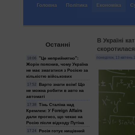
Головна
Політика
Економіка
С
В Україні ка
Останні
скоротилася 
"Це неприйнятно":
понеділок, 13 квітень 
18:06
Жорін пояснив, чому Україна
не має змагатися з Росією за
кількістю військових
Варто знати всім! Що
17:52
не можна робити в авто на
автоматі
Тінь Сталіна над
17:38
Кремлем: У Foreign Affairs
дали прогноз, що чекає на
Росію після відходу Путіна
Росія готує нищівний
17:24