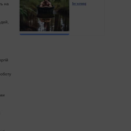
ть на
be wrong
юдей,
ргій
роботу
 ми
і