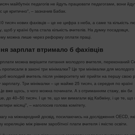
тисяч майбутніх педагогів не йдуть працювати педагогами, вони йду
с це критично", – зазначив Бабак.
10 тисяч нових фахівців – це не цифра з неба, а саме та кількість л
, щоб у країні була стала кількість вчителів. На думку посадовця,
ему можна лише через реформу оплати праці.
ня зарплат втримало б фахівців
плати можна вирішити питання молодого вчителя, переконаний Се
ь прописали в законі три мінімалки? Це три мінімалки для молодого
щоб молодий вчитель після університету міг прийти на першу свою 
 зарплату. Три мінімалки – це майже 25 тисяч, а середня по країні
Це вже щось, з чого можна починати. А з отриманням стажу, він би
е, до 40–50 тисяч. І це те, що ми вимагали від Кабміну, і це те, що
отири місяці", – наголосив голова комітету.
увагу на міжнародний досвід, посилаючись на дослідження OECD, як
 кореляцію між рівнем заробітної плати вчителя і якістю освіти.