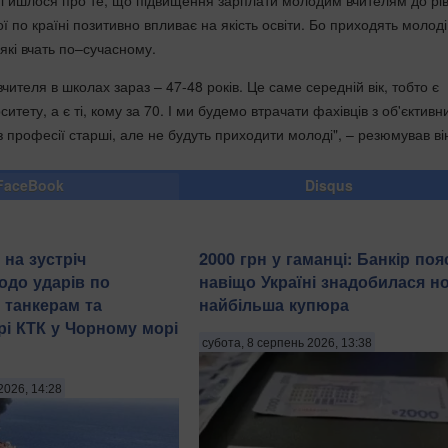
і йшлося про те, що підвищення зарплати молодим вчителям до рі
 по країні позитивно впливає на якість освіти. Бо приходять молоді
 які вчать по–сучасному.
 вчителя в школах зараз – 47-48 років. Це саме середній вік, тобто є
итету, а є ті, кому за 70. І ми будемо втрачати фахівців з об'єктивн
з професії старші, але не будуть приходити молоді", – резюмував ві
FaceBook
Disqus
 на зустріч
2000 грн у гаманці: Банкір поя
одо ударів по
навіщо Україні знадобилася н
 танкерам та
найбільша купюра
рі КТК у Чорному морі
субота, 8 серпень 2026, 13:38
2026, 14:28