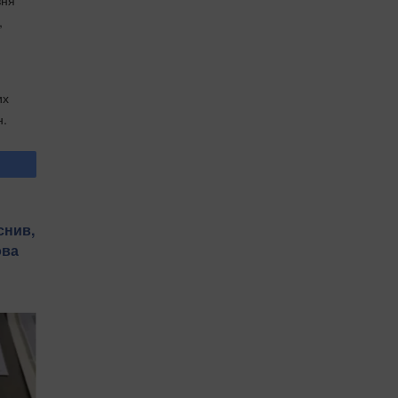
вня
,
их
н.
снив,
ова