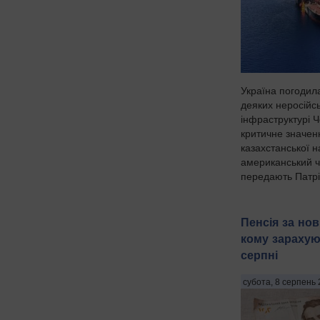
Україна погодил
деяких неросійс
інфраструктурі 
критичне значен
казахстанської 
американський ч
передають Патріо
Пенсія за но
кому зарахую
серпні
субота, 8 серпень 