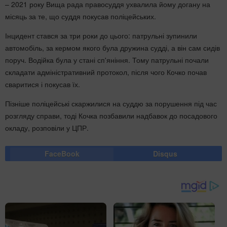
– 2021 року Вища рада правосуддя ухвалила йому догану на
місяць за те, що суддя покусав поліцейських.
Інцидент стався за три роки до цього: патрульні зупинили
автомобіль, за кермом якого була дружина судді, а він сам сидів
поруч. Водійка була у стані сп'яніння. Тому патрульні почали
складати адміністративний протокол, після чого Кочко почав
сваритися і покусав їх.
Пізніше поліцейські скаржилися на суддю за порушення під час
розгляду справи, тоді Кочка позбавили надбавок до посадового
окладу, розповіли у ЦПР.
FaceBook
Disqus