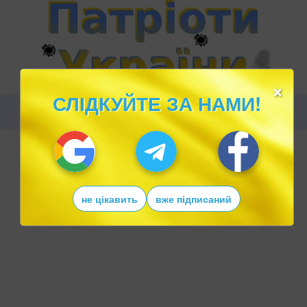
×
СЛІДКУЙТЕ ЗА НАМИ!
не цікавить
вже підписаний