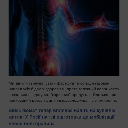
Ми звикли звинувачувати фастфуд та солодкі газовані
напої в усіх бідах зі здоров'ям, проте головний ворог часто
ховається в підступно "корисних" продуктах. Йдеться про
прихований цукор та штучні підсолоджувачі у знежирених
йогуртах, соусах і готових сн...
Військкомат тепер впливає навіть на купівлю
житла: У Росії на тлі підготовки до мобілізації
ввели нові правила