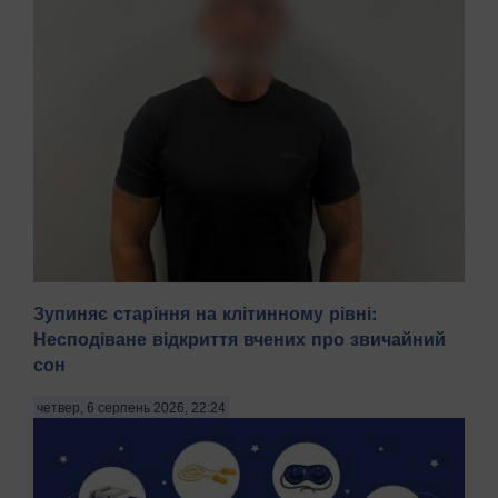
Зупиняє старіння на клітинному рівні:
Несподіване відкриття вчених про звичайний
сон
На Київщині затримали трьох чоловіків віком 18, 43 і 52
років за підозрою у груповому зґвалтуванні 21-річної
четвер, 6 серпень 2026, 22:24
дівчини. Про це повідомила пресслужба Національної
поліції в четвер, 6 серпня, зазначають Патріоти України.
"На Бориспільщині троє чоловіків, з...