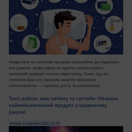
Неврологи та генетики провели масштабне дослідження,
яке довело: жоден крем не здатен компенсувати
хронічний дефіцит нічного відпочинку. Саме під час
глибоких фаз сну організм виділяє максимум
соматотропіну — гормону росту та регенерації,
передають Пат...
Тихо руйнує ваш печінку та суглоби: Названо
найнебезпечніший продукт у щоденному
раціоні
четвер, 6 серпень 2026, 22:10