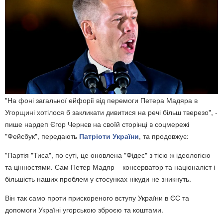
"На фоні загальної ейфорії від перемоги Петера Мадяра в
Угорщині хотілося б закликати дивитися на речі більш тверезо", -
пише нардеп Єгор Чернєв на своїй сторінці в соцмережі
"Фейсбук", передають
Патріоти України
, та продовжує:
"Партія "Тиса", по суті, це оновлена "Фідес" з тією ж ідеологією
та цінностями. Сам Петер Мадяр – консерватор та націоналіст і
більшість наших проблем у стосунках нікуди не зникнуть.
Він так само проти прискореного вступу України в ЄС та
допомоги Україні угорською зброєю та коштами.