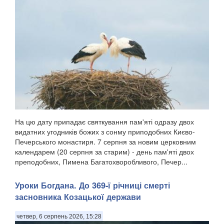
На цю дату припадає святкування пам'яті одразу двох
видатних угодників божих з сонму приподобних Києво-
Печерського монастиря. 7 серпня за новим церковним
календарем (20 серпня за старим) - день пам'яті двох
преподобних, Пимена Багатохворобливого, Печер...
Уроки Богдана. До 369-ї річниці смерті
засновника Козацької держави
четвер, 6 серпень 2026, 15:28