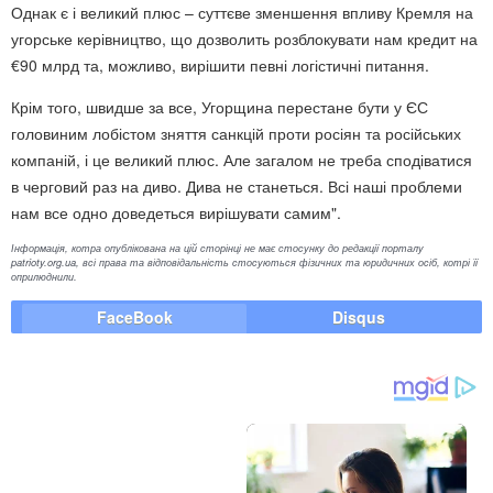
Однак є і великий плюс – суттєве зменшення впливу Кремля на
угорське керівництво, що дозволить розблокувати нам кредит на
€90 млрд та, можливо, вирішити певні логістичні питання.
Крім того, швидше за все, Угорщина перестане бути у ЄС
головиним лобістом зняття санкцій проти росіян та російських
компаній, і це великий плюс. Але загалом не треба сподіватися
в черговий раз на диво. Дива не станеться. Всі наші проблеми
нам все одно доведеться вирішувати самим".
Інформація, котра опублікована на цій сторінці не має стосунку до редакції порталу
patrioty.org.ua, всі права та відповідальність стосуються фізичних та юридичних осіб, котрі її
оприлюднили.
FaceBook
Disqus