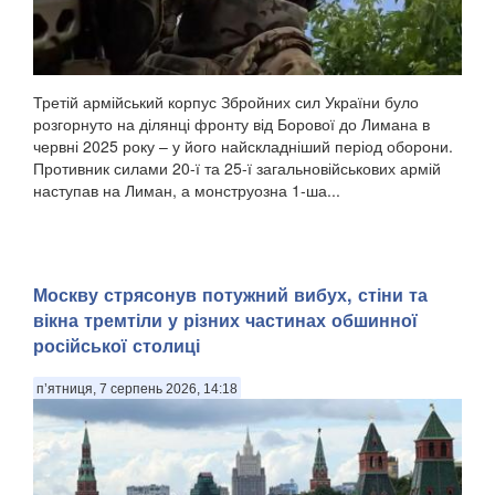
Третій армійський корпус Збройних сил України було
розгорнуто на ділянці фронту від Борової до Лимана в
червні 2025 року – у його найскладніший період оборони.
Противник силами 20-ї та 25-ї загальновійськових армій
наступав на Лиман, а монструозна 1-ша...
Москву стрясонув потужний вибух, стіни та
вікна тремтіли у різних частинах обшинної
російської столиці
п’ятниця, 7 серпень 2026, 14:18