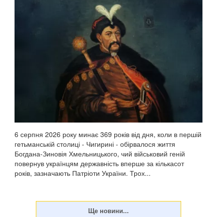
6 серпня 2026 року минає 369 років від дня, коли в першій
гетьманській столиці - Чигирині - обірвалося життя
Богдана-Зиновія Хмельницького, чий військовий геній
повернув українцям державність вперше за кількасот
років, зазначають Патріоти України. Трох...