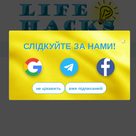
×
СЛІДКУЙТЕ ЗА НАМИ!
не цікавить
вже підписаний