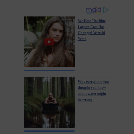
See How The Blue
Lagoon Cast Has
Changed After 46
Years
Why everything you
thought you knew
about water might
be wrong