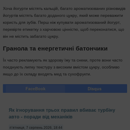
Хоча йогурти містять кальцій, багато ароматизованих різновидів
йогуртів містять багато доданого цукру, який може переважити
користь для зубів. Перш ніж купувати ароматизований йогурт,
перевірте етикетку з харчовою цінністю, щоб переконатися, що
він не містить забагато цукру.
Гранола та енергетичні батончики
Їх часто рекламують як здорову їжу та снеки, проте вони часто
поєднують липку текстуру з високим вмістом цукру, особливо
якщо до їх складу входять мед та сухофрукти.
FaceBook
Disqus
Як ігнорування трьох правил вбиває турбіну
авто - поради від механіків
п’ятниця, 7 серпень 2026, 18:44