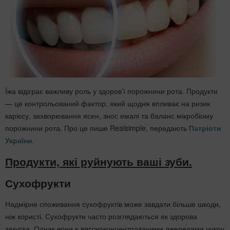
Їжа відіграє важливу роль у здоров’ї порожнини рота. Продукти
— це контрольований фактор, який щодня впливає на ризик
карієсу, захворювання ясен, знос емалі та баланс мікробіому
порожнини рота. Про це пише Realsimple, передають
Патріоти
України
.
Продукти, які руйнують ваші зуби.
Сухофрукти
Надмірне споживання сухофруктів може завдати більше шкоди,
ніж користі. Сухофрукти часто розглядаються як здорова
закуска. Однак вони є висококонцентрованими джерелами цукру