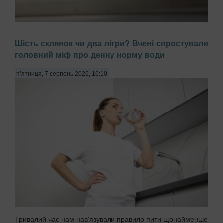
Багато жінок скаржаться на постійне розшарування нігтів,
Шість склянок чи два літри? Вчені спростували
звинувачуючи в цьому брак вітамінів або погану якість
головний міф про денну норму води
гель-лаку. Проте причиною часто є побутова хімія,
передають Патріоти України. Миття посуду чи прибирання
з використанням агресивних мийних за...
п’ятниця, 7 серпень 2026, 16:10
Тривалий час нам нав'язували правило пити щонайменше