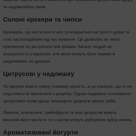
та надзвичайно липкі.
Солоні крекери та чипси
Крохмаль, що міститься в них, розпадається на прості цукри та
стає пастоподібним під час жування. Це дозволяє їм легко
прилипати та застрягати між зубами. Багато людей не
асоціюють їх з карієсом, але вони можуть бути такими ж
шкідливими, як цукерки.
Цитрусові у надлишку
Усі фрукти мають певну поживну цінність, а це означає, що їх не
слід повністю виключати з раціону. Однак надмірне споживання
цитрусових може дещо зашкодити здоров’ю ваших зубів.
Лимони, апельсини, грейпфрути та інші цитрусові мають
високий вміст кислоти та з часом можуть руйнувати зубну емаль.
Ароматизовані йогурти