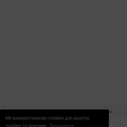
© Патріоти України 2026
Правова інформація
Реклама
Ми використовуємо cookies для аналізу
info
@
patrioty.org.ua
трафіку та реклами.
Детальніше