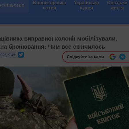
Волонтерська
Українська
Світське
успільство
сотня
кухня
життя
ацівника виправної колонії мобілізували,
на бронювання: Чим все скінчилось
Twitter
2026, 9:45
Слідкуйте за нами