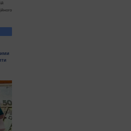
ій
ійного
вими
ити