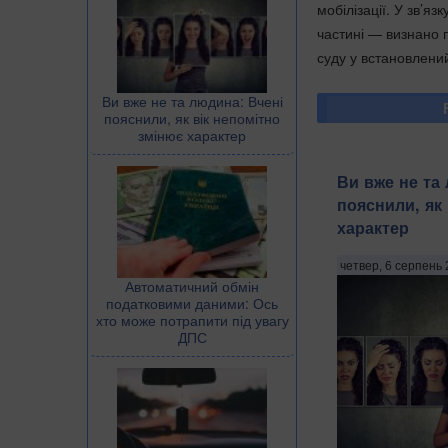
мобілізації. У зв’я
частині — визнано 
суду у встановлени
Ви вже не та людина: Вчені
пояснили, як вік непомітно
змінює характер
Ви вже не та
пояснили, як
характер
четвер, 6 серпень 
Автоматичний обмін
податковими даними: Ось
хто може потрапити під увагу
ДПС