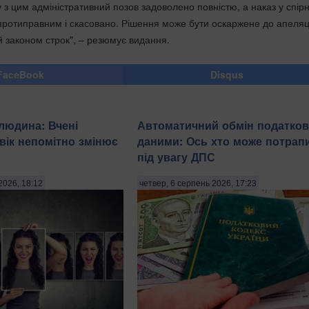
зку з цим адміністративний позов задоволено повністю, а наказ у спірн
протиправним і скасовано. Рішення може бути оскаржене до апеляц
й законом строк", – резюмує видання.
FaceBook
Disqus
 людина: Вчені
Автоматичний обмін податко
 вік непомітно змінює
даними: Ось хто може потрап
під увагу ДПС
2026, 18:12
четвер, 6 серпень 2026, 17:23