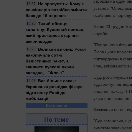
строком на один рік
Не пропустіть: Кому з
16:37
установі "Олексіїв
пенсіонерів потрібно змінити
особливого періоду
банк до 15 вересня
Тихий вбивця
16:30
А вже 23 грудня ми
колагену: Кухонний прилад,
служби.
який прискорює старіння
шкіри щодня
"Попри наявність чи
Великий виклик: Росія
16:25
Після цього предст
накопичила сотні
підтвердження факт
балістичних ракет, а
спеціалізованого в
знищити пускові вкрай
складно, - "Флеш"
Суд, розглянувши м
Все більше ознак:
16:08
відстрочку, підтве
Українська розвідка фіксує
видання наказу. І Т
підготовку Росії до
мобілізації
ухваленні рішення 
Всі новини
Зважаючи на це, суд
По теме
"Суд встановив, що
вимогам законодавст