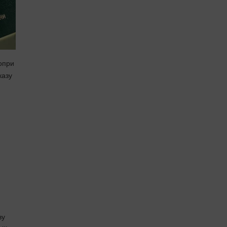
попри
казу
ву