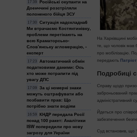
Російські окупанти на
17:39
Доенччині розстріляли
полоненого бійця ЗСУ
Ситуація надскладна6
17:30
Ми втрачаємо Костянтинівку,
проблеми перетікають на
На Харківщині мобі
всю Краматорсько-
те, що чоловік мав 
Слов'янську агломерацію, -
експерт
про мобілізацію. П
передають
Патріот
Автоматичний обмін
17:23
податковими даними: Ось
Подробиці 
хто може потрапити під
увагу ДПС
Справу щодо призов
За ці номерні знаки
17:09
заброньований прац
можуть оштрафувати або
позбавити прав: Що
адміністративний су
потрібно знати водіям
Йдеться про співроб
КНДР передала Росії
16:59
забезпечення безпе
понад 100 ракет: Аналітики
ISW попередили про нову
Суд встановив, що 
загрозу для України