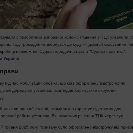
лізували співробітника виправної колонії. Рішення у ТЦК ухвалили 
бронь. Тоді громадянин звернувся до суду – і домігся скасування на
одробиці повідомляє Судово-юридична газета "Судова практика",
и України
.
справи
у під час мобілізації чоловіка, що мав оформлену відстрочку як
івник державної установи, розглядав Харківський окружний
д.
ітника виправної колонії, якому закон гарантує відстрочку для
рервної роботи установи. Він оскаржив рішення ТЦК через суд.
17 грудня 2025 року позивачу було оформлено відстрочку від призо