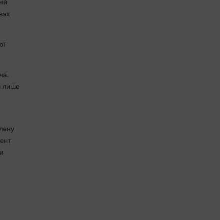
ній
вах
ої
ча.
в лише
млену
мент
ри