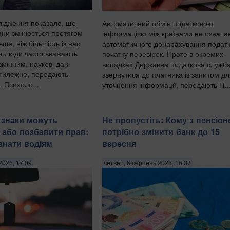
ідження показало, що
Автоматичний обмін податковою
ини змінюється протягом
інформацією між країнами не означа
ше, ніж більшість із нас
автоматичного донарахування податк
а люди часто вважають
початку перевірок. Проте в окремих
змінним, наукові дані
випадках Державна податкова служб
отилежне, передають
звернутися до платника із запитом д
. Психоло...
уточнення інформації, передають П..
і знаки можуть
Не пропустіть: Кому з пенсіон
або позбавити прав:
потрібно змінити банк до 15
знати водіям
вересня
2026, 17:09
четвер, 6 серпень 2026, 16:37