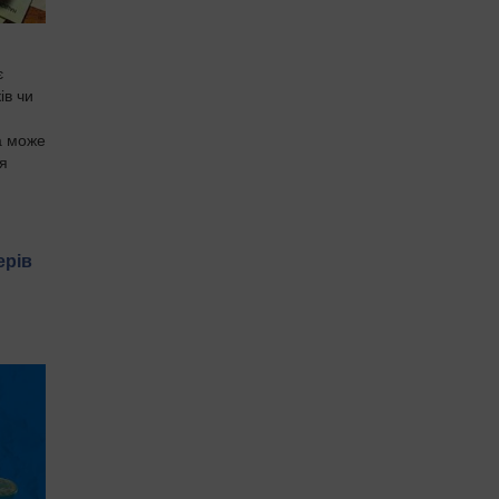
є
ів чи
а може
ля
.
ерів