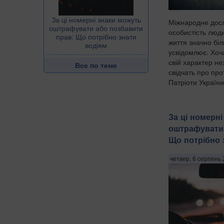
За ці номерні знаки можуть
Міжнародне досл
оштрафувати або позбавити
особистість люд
прав: Що потрібно знати
життя значно біль
водіям
усвідомлює. Хоч
свій характер не
Все по теме
свідчать про пр
Патріоти України
За ці номерн
оштрафувати 
Що потрібно 
четвер, 6 серпень 