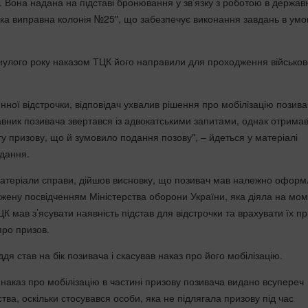
. Вона надана на підставі бронювання у зв’язку з роботою в держав
ська виправна колонія №25", що забезпечує виконання завдань в умо
.
нулого року наказом ТЦК його направили для проходження військов
нної відстрочки, відповідач ухвалив рішення про мобілізацію позива
авник позивача звертався із адвокатськими запитами, однак отрима
у призову, що й зумовило подання позову", – йдеться у матеріалі
идання.
атеріали справи, дійшов висновку, що позивач мав належно офор
рджену посвідченням Міністерства оборони України, яка діяла на мо
ЦК мав з’ясувати наявність підстав для відстрочки та врахувати їх п
про призов.
дя став на бік позивача і скасував наказ про його мобілізацію.
 наказ про мобілізацію в частині призову позивача видано всупереч
ва, оскільки стосувався особи, яка не підлягала призову під час