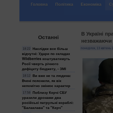
Головна
Політика
Економіка
С
В Україні пр
Останні
незважаючи 
Наслідки все більш
понеділок, 13 квітень 
18:22
відчутні: Удари по складах
Wildberries коштуватимуть
Росії чверть річного
дефіциту бюджету, - ЗМІ
Ви вже не та людина:
18:12
Вчені пояснили, як вік
непомітно змінює характер
Поблизу Керчі СБУ
17:58
уразили дронами два
російські патрульні кораблі:
"Балаклава" та "Керч"