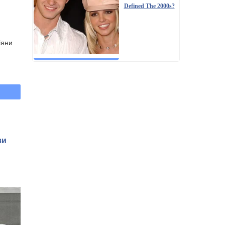
Defined The 2000s?
іяни
зи