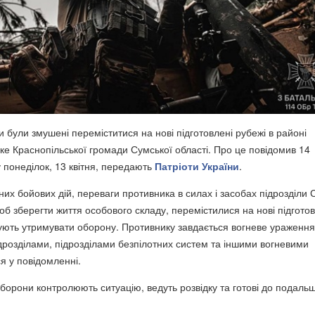
ли були змушені переміститися на нові підготовлені рубежі в районі
е Краснопільської громади Сумської області. Про це повідомив 14
 понеділок, 13 квітня, передають
Патріоти України
.
них бойових дій, переваги противника в силах і засобах підрозділи 
б зберегти життя особового складу, перемістилися на нові підготов
ують утримувати оборону. Противнику завдається вогневе ураження
дрозділами, підрозділами безпілотних систем та іншими вогневими
я у повідомленні.
борони контролюють ситуацію, ведуть розвідку та готові до подаль