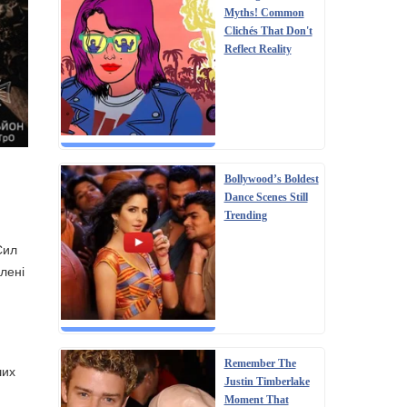
Myths! Common
Clichés That Don't
Reflect Reality
Bollywood’s Boldest
Dance Scenes Still
Trending
Сил
лені
Remember The
ших
Justin Timberlake
Moment That