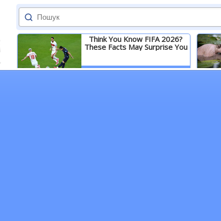
Think You Know FIFA 2026?
These Facts May Surprise You
Детальніше