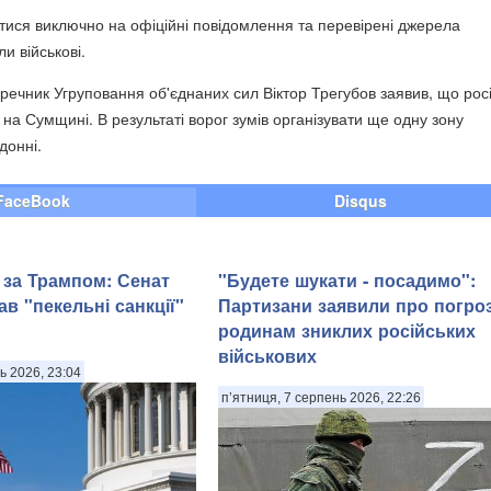
тися виключно на офіційні повідомлення та перевірені джерела
и військові.
 речник Угруповання об'єднаних сил Віктор Трегубов заявив, що рос
 на Сумщині. В результаті ворог зумів організувати ще одну зону
донні.
FaceBook
Disqus
 за Трампом: Сенат
"Будете шукати - посадимо":
в "пекельні санкції"
Партизани заявили про погро
родинам зниклих російських
військових
ь 2026, 23:04
п’ятниця, 7 серпень 2026, 22:26