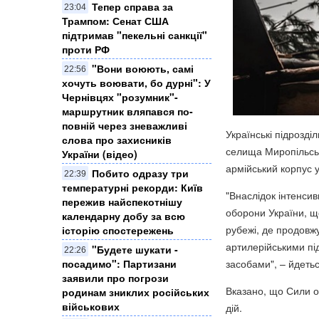
Тепер справа за
23:04
Трампом: Сенат США
підтримав "пекельні санкції"
проти РФ
​"Вони воюють, самі
22:56
хочуть воювати, бо дурні": У
Чернівцях "розумник"-
маршрутник вляпався по-
повній через зневажливі
Українські підрозді
слова про захисників
селища Миропільськ
України (відео)
армійський корпус у
Побито одразу три
22:39
температурні рекорди: Київ
"Внаслідок інтенсив
пережив найспекотнішу
оборони України, що
календарну добу за всю
рубежі, де продовж
історію спостережень
артилерійськими пі
"Будете шукати -
22:26
засобами", – йдетьс
посадимо": Партизани
заявили про погрози
Вказано, що Сили о
родинам зниклих російських
військових
дій.