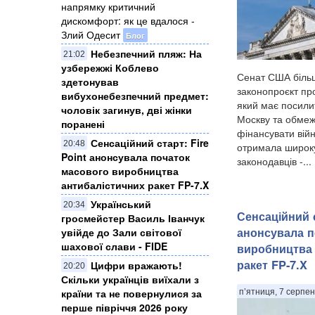
напрямку критичний
дискомфорт: як це вдалося -
Злий Одесит
Блог
Небезпечний пляж: На
21:02
узбережжі Коблево
Сенат США більш
здетонував
законопроєкт про 
вибухонебезпечний предмет:
який має посили
чоловік загинув, дві жінки
Москву та обмеж
поранені
фінансувати війн
Сенсаційний старт: Fire
20:48
отримала широку
Point анонсувала початок
законодавців -...
масового виробництва
антибалістичних ракет FP-7.X
Український
20:34
Сенсаційний с
гросмейстер Василь Іванчук
анонсувала п
увійде до Зали світової
шахової слави - FIDE
виробництва 
ракет FP-7.X
Цифри вражають!
20:20
Скільки українців виїхали з
країни та не повернулися за
п’ятниця, 7 серпен
перше півріччя 2026 року