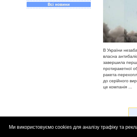
Всі новини
В України незаб
власна антибаліс
завершила перш
протиракетної об
ракета-перехоп
до серійного вир
це компанія ...
Ми використовуємо cookies для аналізу трафіку та рек
© Патріоти України 2026
Правова інформація
Рек