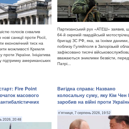
Партизанський рух «АТЕШ» заявив, щ
істю голосів схвалив
64-й окремій гвардійській мотострілец
нові санкції проти Росії,
бригаді ЗС РФ, яка, за їхніми даними,
ти економічний тиск на
поблизу Гуляйполя в Запорізькій облас
ити можливості Кремля
зафіксовано тисячі військовослужбовці
у проти України. Ініціатива
вважаються зниклими безвісти, пере
 підтримку американських
Патрі...
тарт: Fire Point
Вигідна справа: Названо
очаток масового
колосальну суму, яку Кім Чен
антибалістичних
заробив на війні проти Україн
п’ятниця, 7 серпень 2026, 19:52
ь 2026, 20:48