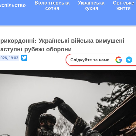
Волонтерська
Українська
Світське
успільство
сотня
кухня
життя
прикордонні: Українські війська вимушені
наступні рубежі оборони
Twitter
2026, 19:03
Слідкуйте за нами