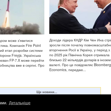
Доходи лідера КНДР Кім Чен Ина стр
аром може з'явитися
зросли після початку повномасштабн
тика. Компанія Fire Point
вторгнення Росії в Україну, у період з
ий етап розробки системи
по 2025 рік Північна Корея отримала
орони Freyja. Українська
близько 22 мільярдів доларів в інозем
лювач FP-7.X може перейти
валюті. Про це повідомляє Bloomberg
обництва вже в серпні. Про
Economics, передаю...
лами.
Детальніше
лама
info
@
patrioty