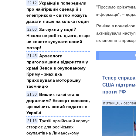
Українців попередили
22:12
"Просимо орієнтува
про найгірший сценарій з
інформації", – додал
електрикою - світло можуть
давати лише на кілька годин
Раніше в понеділок
Заглухли у воді?
22:00
активізували наступ
Ніколи не робіть цього, якщо
вклинення в прикор
не хочете купувати новий
мотор!
Археологи
21:45
приголомшили відкриттям у
храмі Зевса в окупованому
Криму - знахідка
Тепер справа
приховувала моторошну
США підтрима
таємницю
проти РФ
Виклик таксі стане
21:30
дорожчим? Експерт пояснив,
п’ятниця, 7 серпен
що змінить новий податок в
Україні
Третій армійський корпус
21:16
створює для російських
окупантів на Лиманському