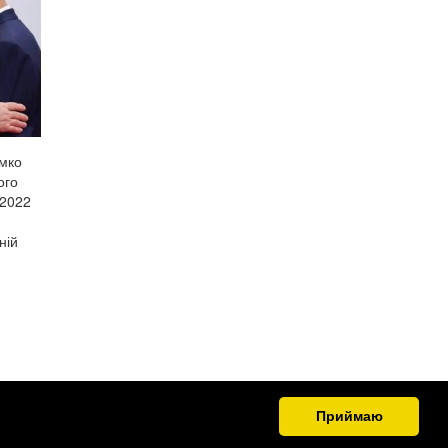
імко
ого
 2022
ній
Приймаю
.org.ua