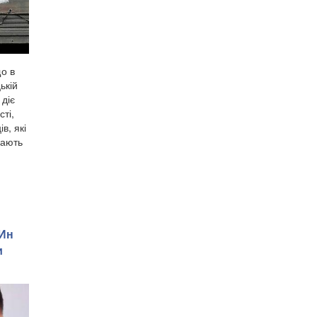
о в
ькій
 діє
ті,
в, які
дають
 Ин
и