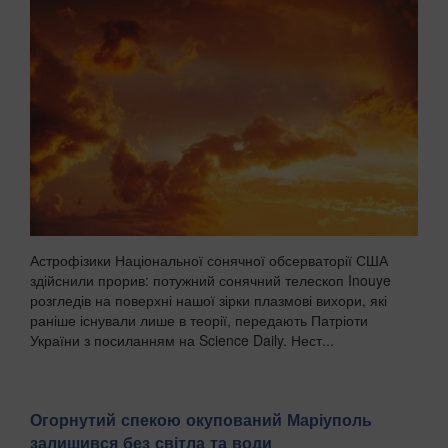
Астрофізики Національної сонячної обсерваторії США
здійснили прорив: потужний сонячний телескоп Inouye
розгледів на поверхні нашої зірки плазмові вихори, які
раніше існували лише в теорії, передають Патріоти
України з посиланням на Science Daily. Нест...
Огорнутий спекою окупований Маріуполь
залишився без світла та води