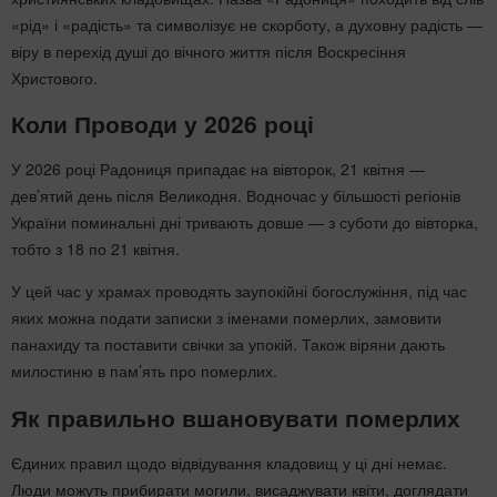
«рід» і «радість» та символізує не скорботу, а духовну радість —
віру в перехід душі до вічного життя після Воскресіння
Христового.
Коли Проводи у 2026 році
У 2026 році Радониця припадає на вівторок, 21 квітня —
дев’ятий день після Великодня. Водночас у більшості регіонів
України поминальні дні тривають довше — з суботи до вівторка,
тобто з 18 по 21 квітня.
У цей час у храмах проводять заупокійні богослужіння, під час
яких можна подати записки з іменами померлих, замовити
панахиду та поставити свічки за упокій. Також віряни дають
милостиню в пам’ять про померлих.
Як правильно вшановувати померлих
Єдиних правил щодо відвідування кладовищ у ці дні немає.
Люди можуть прибирати могили, висаджувати квіти, доглядати