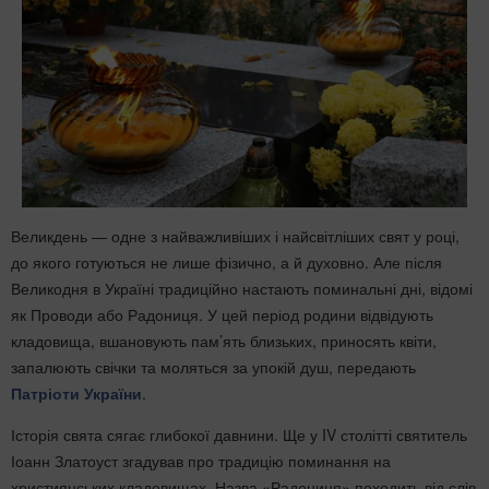
Великдень — одне з найважливіших і найсвітліших свят у році,
до якого готуються не лише фізично, а й духовно. Але після
Великодня в Україні традиційно настають поминальні дні, відомі
як Проводи або Радониця. У цей період родини відвідують
кладовища, вшановують пам’ять близьких, приносять квіти,
запалюють свічки та моляться за упокій душ, передають
Патріоти України
.
Історія свята сягає глибокої давнини. Ще у IV столітті святитель
Іоанн Златоуст згадував про традицію поминання на
християнських кладовищах. Назва «Радониця» походить від слів