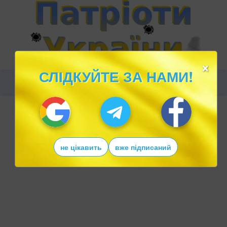
×
СЛІДКУЙТЕ ЗА НАМИ!
не цікавить
вже підписаний