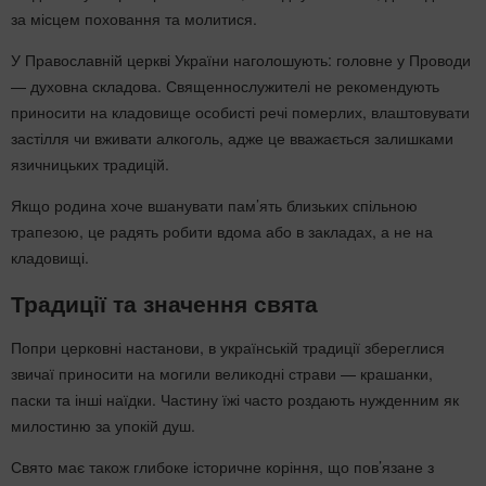
за місцем поховання та молитися.
У Православній церкві України наголошують: головне у Проводи
— духовна складова. Священнослужителі не рекомендують
приносити на кладовище особисті речі померлих, влаштовувати
застілля чи вживати алкоголь, адже це вважається залишками
язичницьких традицій.
Якщо родина хоче вшанувати пам’ять близьких спільною
трапезою, це радять робити вдома або в закладах, а не на
кладовищі.
Традиції та значення свята
Попри церковні настанови, в українській традиції збереглися
звичаї приносити на могили великодні страви — крашанки,
паски та інші наїдки. Частину їжі часто роздають нужденним як
милостиню за упокій душ.
Свято має також глибоке історичне коріння, що пов’язане з