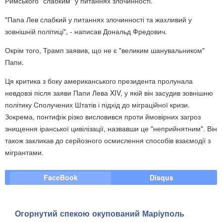
Римського "слабким" у питаннях злочинності.
"Папа Лев слабкий у питаннях злочинності та жахливий у
зовнішній політиці", - написав Дональд Фредович.
Окрім того, Трамп заявив, що не є "великим шанувальником"
Папи.
Ця критика з боку американського президента пролунала
невдовзі після заяви Папи Лева XIV, у якій він засудив зовнішню
політику Сполучених Штатів і підхід до міграційної кризи.
Зокрема, понтифік різко висловився проти ймовірних загроз
знищення іранської цивілізації, назвавши це "неприйнятним". Він
також закликав до серйозного осмислення способів взаємодії з
мігрантами.
FaceBook
Disqus
Огорнутий спекою окупований Маріуполь