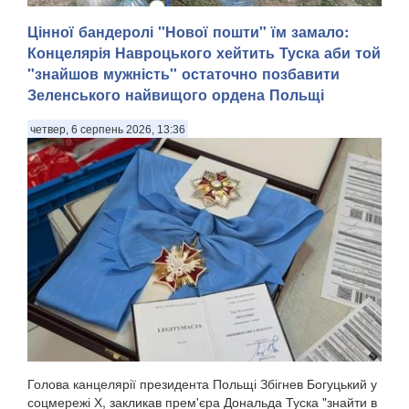
Цінної бандеролі "Нової пошти" їм замало:
Тимчасово захоплений російськими військами Маріуполь
Концелярія Навроцького хейтить Туска аби той
Донецької області після вибухів, що пролунали 5 серпня
"знайшов мужність" остаточно позбавити
та в ніч на 6 серпня, залишився без світла й води,
передають Патріоти України з посиланням на легітимну
Зеленського найвищого ордена Польщі
Маріупольську міську раду. . "У тимчасо...
четвер, 6 серпень 2026, 13:36
Голова канцелярії президента Польщі Збігнев Богуцький у
соцмережі Х, закликав прем'єра Дональда Туска "знайти в