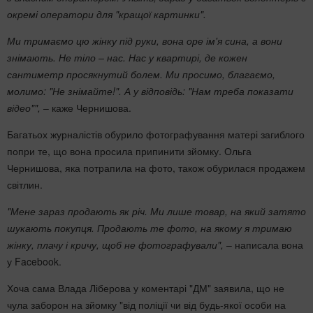
окремі оператори для "кращої картинки".
Ми тримаємо цю жінку під руки, вона оре ім'я сина, а вони
знімають. Не тіло – нас. Нас у квартирі, де кожен
сантиметр просякнутий болем. Ми просимо, благаємо,
молимо: "Не знімайте!". А у відповідь: "Нам треба показати
відео"",
– каже Чернишова.
Багатьох журналістів обурило фотографування матері загиблого
попри те, що вона просила припинити зйомку. Ольга
Чернишова, яка потрапила на фото, також обурилася продажем
світлин.
"Мене зараз продають як річ. Ми лише товар, на який затято
шукають покупця. Продають те фото, на якому я тримаю
жінку, плачу і кричу, щоб не фотографували",
– написала вона
у Facebook.
Хоча сама Влада Ліберова у коментарі "ДМ" заявила, що не
чула заборон на зйомку "від поліції чи від будь-якої особи на