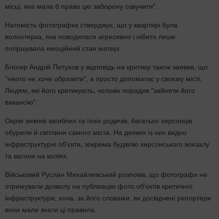
місці, яка мала б право цю заборону озвучити".
Натомість фотографка стверджує, що у квартирі була
волонтерка, яка поводилася агресивно і нібито лише
погіршувала емоційний стан матері.
Блогер Андрій Петухов у відповідь на критику також заявив, що
"нікого не хоче образити", а просто допомагає у своєму місті.
Людям, які його критикують, чоловік порадив "зайняти його
вакансію".
Окрім знімків загиблих та їхніх родичів, багатьох херсонців
обурили й світлини самого міста. На деяких із них видно
інфраструктурні об'єкти, зокрема будівлю херсонського вокзалу
та вагони на коліях.
Військовий Руслан Михайлевський розповів, що фотографи не
отримували дозволу на публікацію фото об'єктів критичної
інфраструктури, хоча, за його словами, як досвідчені репортери
вони мали знати ці правила.