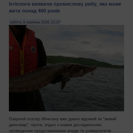
Іхтіологи виявили промислову рибу, яка може
жити понад 400 років
субота, 8 серпень 2026, 22:37
Озерний осетер Мічигану вже давно відомий як "живий
динозавр", проте, згідно з новим дослідженням,
проведеним представниками влади та університетів