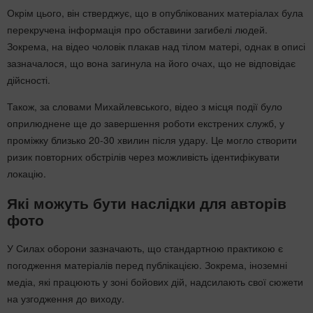
Окрім цього, він стверджує, що в опублікованих матеріалах була
перекручена інформація про обставини загибелі людей.
Зокрема, на відео чоловік плакав над тілом матері, однак в описі
зазначалося, що вона загинула на його очах, що не відповідає
дійсності.
Також, за словами Михайлевського, відео з місця події було
оприлюднене ще до завершення роботи екстрених служб, у
проміжку близько 20-30 хвилин після удару. Це могло створити
ризик повторних обстрілів через можливість ідентифікувати
локацію.
Які можуть бути наслідки для авторів
фото
У Силах оборони зазначають, що стандартною практикою є
погодження матеріалів перед публікацією. Зокрема, іноземні
медіа, які працюють у зоні бойових дій, надсилають свої сюжети
на узгодження до виходу.