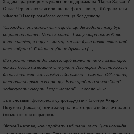
Згодом працівниця комунального підприємства "Парки Херсона"
Ольга Чернишова заявила, що на фото – вона, і Ліберови таки
знімали її і матір загиблого херсонця без дозволу.
"Сьогодні я опинилася на місці, де ще дві години тому був
страшний приліт. Мені сказали: "Там, у квартирі, меrтве
тіло чоловіка, а поруч – мама, яка вже дуже довго чекає, щоб
його забрали". Я пішла туди не думаючи (...)
Ми просто чекали допомоги, щоб винести тіло з квартири,
чекали бодай на краплю співчуття. Але через десять хвилин
двері відчиняються, і замість допомоги – камери. Об'єктиви,
наставлені прямо в квартиру. Вони прийшли зняти "кіно",
зафіксувати смерть і горе матері"
, – писала жінка.
За її словами, фотографи супроводжували блогера Андрія
Петухова (Боксера), який забирає тіла людей з небезпечних зон
і знімає це для соцмереж.
"Апогей настав, коли приїхали забирати тіло. Ціла команда...
з власним оператором. Уявіть, зараз у багатьох волонтерів є