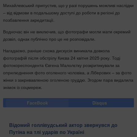
Михайлевський припустив, що у разі порушень можливі наслідки
– від відмови в подальшому доступі до роботи в регіоні до
позбавлення акредитації.
Водночас він не виключив, що фотографи могли мати окремий
дозвіл, однак публічно про це не розповідали.
Нагадаємо, раніше схожа дискусія виникала довкола
фотографій після обстрілу Києва 24 квітня 2025 року. Тоді
фотокореспондента Євгена Малолєтку розкритикували за
оприлюднення фото оголеного чоловіка, а Ліберових – за фото
жінки з закривавленою оголеною груддю. Згодом пара видалила
знімок із соцмереж.
FaceBook
Disqus
Відомий голлівудський актор звернувся до
Путіна на тлі ударів по Україні