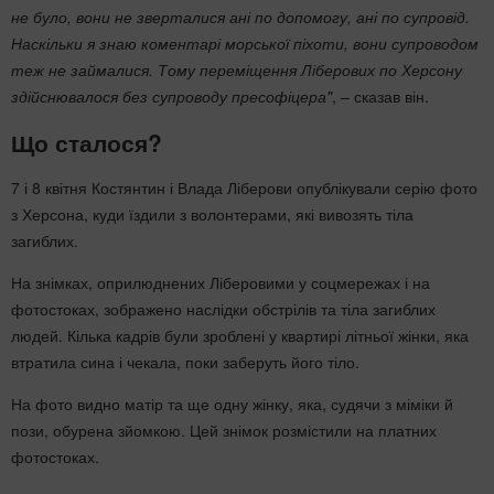
не було, вони не зверталися ані по допомогу, ані по супровід.
Наскільки я знаю коментарі морської піхоти, вони супроводом
теж не займалися. Тому переміщення Ліберових по Херсону
здійснювалося без супроводу пресофіцера
"
, – сказав він.
Що сталося?
7 і 8 квітня Костянтин і Влада Ліберови опублікували серію фото
з Херсона, куди їздили з волонтерами, які вивозять тіла
загиблих.
На знімках, оприлюднених Ліберовими у соцмережах і на
фотостоках, зображено наслідки обстрілів та тіла загиблих
людей. Кілька кадрів були зроблені у квартирі літньої жінки, яка
втратила сина і чекала, поки заберуть його тіло.
На фото видно матір та ще одну жінку, яка, судячи з міміки й
пози, обурена зйомкою. Цей знімок розмістили на платних
фотостоках.