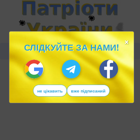
×
СЛІДКУЙТЕ ЗА НАМИ!
не цікавить
вже підписаний