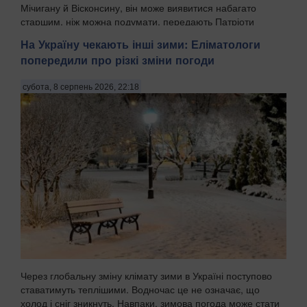
Мічигану й Вісконсину, він може виявитися набагато
старшим, ніж можна подумати, передають Патріоти
Украї...
На Україну чекають інші зими: Еліматологи
попередили про різкі зміни погоди
субота, 8 серпень 2026, 22:18
Через глобальну зміну клімату зими в Україні поступово
ставатимуть теплішими. Водночас це не означає, що
холод і сніг зникнуть. Навпаки, зимова погода може стати