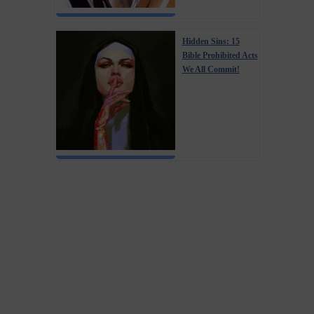
Hidden Sins: 15
Bible Prohibited Acts
We All Commit!