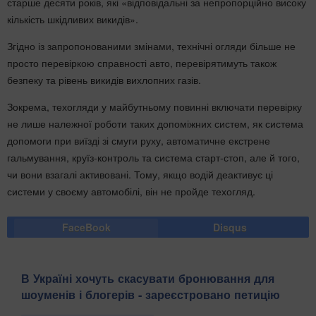
старше десяти років, які «відповідальні за непропорційно високу
кількість шкідливих викидів».
Згідно із запропонованими змінами, технічні огляди більше не
просто перевіркою справності авто, перевірятимуть також
безпеку та рівень викидів вихлопних газів.
Зокрема, техогляди у майбутньому повинні включати перевірку
не лише належної роботи таких допоміжних систем, як система
допомоги при виїзді зі смуги руху, автоматичне екстрене
гальмування, круїз-контроль та система старт-стоп, але й того,
чи вони взагалі активовані. Тому, якщо водій деактивує ці
системи у своєму автомобілі, він не пройде техогляд.
FaceBook
Disqus
В Україні хочуть скасувати бронювання для
шоуменів і блогерів - зареєстровано петицію