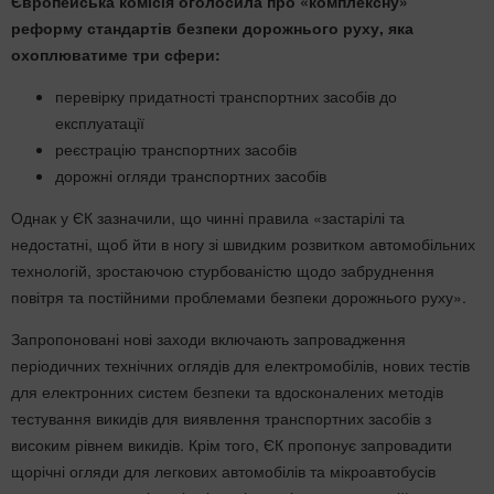
Європейська комісія оголосила про «комплексну»
реформу стандартів безпеки дорожнього руху, яка
охоплюватиме три сфери:
перевірку придатності транспортних засобів до
експлуатації
реєстрацію транспортних засобів
дорожні огляди транспортних засобів
Однак у ЄК зазначили, що чинні правила «застарілі та
недостатні, щоб йти в ногу зі швидким розвитком автомобільних
технологій, зростаючою стурбованістю щодо забруднення
повітря та постійними проблемами безпеки дорожнього руху».
Запропоновані нові заходи включають запровадження
періодичних технічних оглядів для електромобілів, нових тестів
для електронних систем безпеки та вдосконалених методів
тестування викидів для виявлення транспортних засобів з
високим рівнем викидів. Крім того, ЄК пропонує запровадити
щорічні огляди для легкових автомобілів та мікроавтобусів