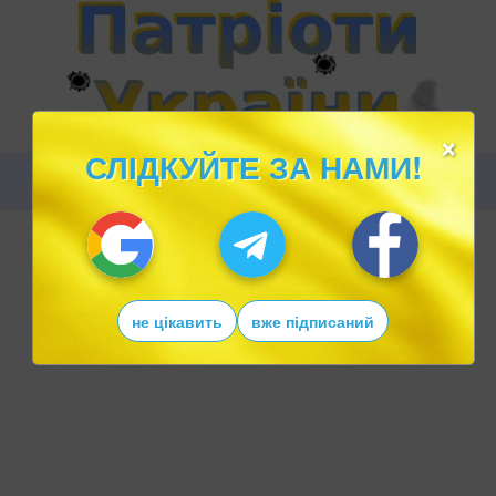
×
СЛІДКУЙТЕ ЗА НАМИ!
не цікавить
вже підписаний