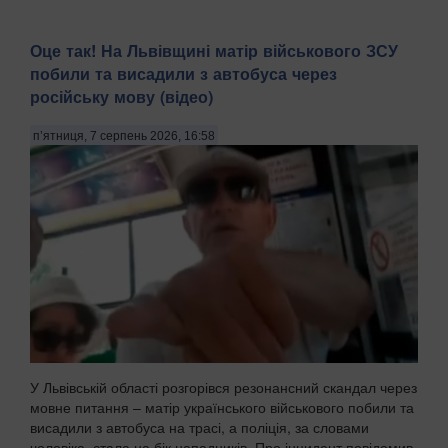
Оце так! На Львівщині матір військового ЗСУ
побили та висадили з автобуса через
російську мову (відео)
п’ятниця, 7 серпень 2026, 16:58
У Львівській області розгорівся резонансний скандал через
мовне питання – матір українського військового побили та
висадили з автобуса на трасі, а поліція, за словами
чоловіка, стала на бік нападників. Про інцидент повідомив