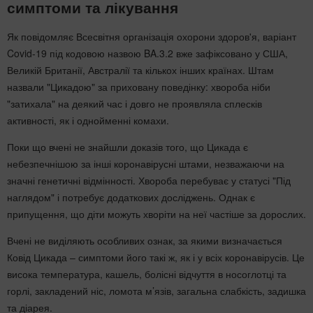
симптоми та лікування
Як повідомляє Всесвітня організація охорони здоров'я, варіант
Covid-19 під кодовою назвою BA.3.2 вже зафіксовано у США,
Великій Британії, Австралії та кількох інших країнах. Штам
назвали "Цикадою" за приховану поведінку: хвороба ніби
"затихала" на деякий час і довго не проявляла сплесків
активності, як і однойменні комахи.
Поки що вчені не знайшли доказів того, що Цикада є
небезпечнішою за інші коронавірусні штами, незважаючи на
значні генетичні відмінності. Хвороба перебуває у статусі "Під
наглядом" і потребує додаткових досліджень. Однак є
припущення, що діти можуть хворіти на неї частіше за дорослих.
Вчені не виділяють особливих ознак, за якими визначається
Ковід Цикада – симптоми його такі ж, як і у всіх коронавірусів. Це
висока температура, кашель, болісні відчуття в носоглотці та
горлі, закладений ніс, ломота м’язів, загальна слабкість, задишка
та діарея.