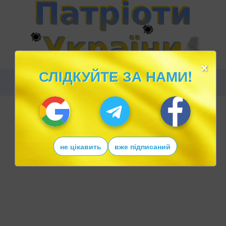
×
СЛІДКУЙТЕ ЗА НАМИ!
не цікавить
вже підписаний