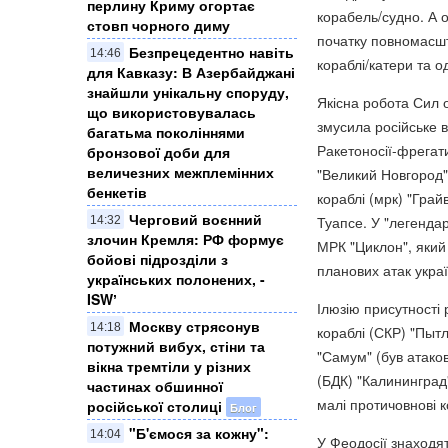
перлину Криму огортає
корабель/судно. А 
стовп чорного диму
початку повномасшт
Безпрецедентно навіть
14:46
кораблі/катери та о
для Кавказу: В Азербайджані
знайшли унікальну споруду,
Якісна робота Сил 
що використовувалась
змусила російське ві
багатьма поколіннями
Ракетоносії-фрегат
бронзової доби для
величезних межплемінних
"Великий Новгород"
бенкетів
кораблі (мрк) "Гра
Черговий воєнний
Туапсе. У "легенда
14:32
злочин Кремля: ​РФ формує
МРК "Циклон", який 
бойові підрозділи з
планових атак украї
українських полонених, -
ISWʼ
Ілюзію присутності
Москву стрясонув
14:18
кораблі (СКР) "Пытл
потужний вибух, стіни та
"Самум" (був атаков
вікна тремтіли у різних
(БДК) "Калининград
частинах обшинної
малі протичовнові 
російської столиці
Блог
"Б'ємося за кожну":
14:04
У Феодосії знаходя