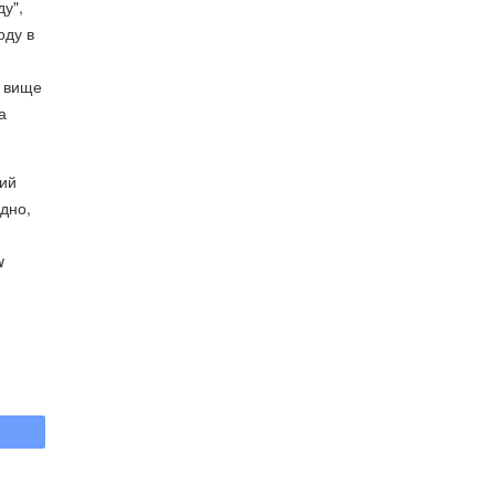
у",
оду в
х вище
а
кий
одно,
w