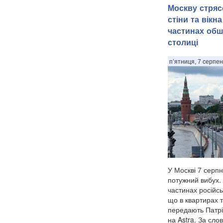
Москву стряс
стіни та вікн
частинах обш
столиці
п’ятниця, 7 серпен
У Москві 7 серпн
потужний вибух.
частинах російсь
що в квартирах т
передають Патрі
на Astra. За сло