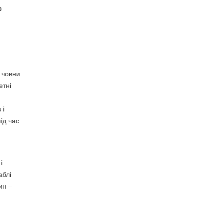
з
 човни
етні
 і
ід час
і
аблі
ин –