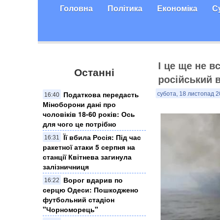
Головна
Політика
Економіка
С
І це ще не в
Останні
російський 
Податкова передасть
субота, 18 листопад 2
16:40
Міноборони дані про
чоловіків 18-60 років: Ось
для чого це потрібно
Її вбила Росія: Під час
16:31
ракетної атаки 5 серпня на
станції Квітнева загинула
залізничниця
Ворог вдарив по
16:22
серцю Одеси: Пошкоджено
футбольний стадіон
"Чорноморець"