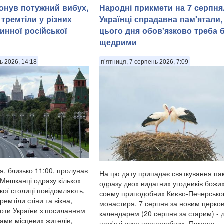
онув потужний вибух,
Народні прикмети на 7 серпня
а тремтіли у різних
Українці спрадавна пам'ятали
инної російської
цього дня обов'язково треба 
щедрими
ь 2026, 14:18
п’ятниця, 7 серпень 2026, 7:09
я, близько 11:00, пролунав
На цю дату припадає святкування пам
 Мешканці одразу кількох
одразу двох видатних угодників божих
кої столиці повідомляють,
сонму приподобних Києво-Печерсько
ремтіли стіни та вікна,
монастиря. 7 серпня за новим церко
оти України з посиланням
календарем (20 серпня за старим) - 
вами місцевих жителів,
пам'яті двох преподобних, Пимена