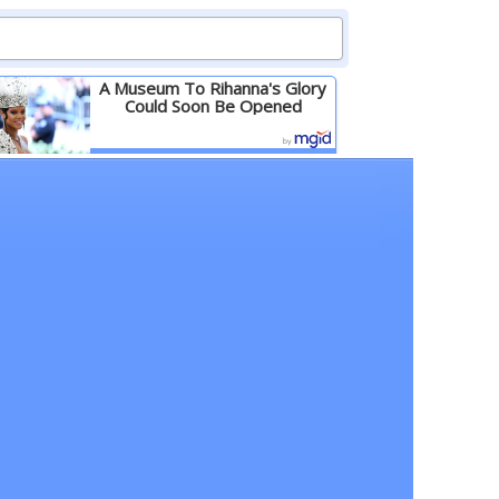
A Museum To Rihanna's Glory
Could Soon Be Opened
Детальніше