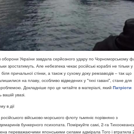
л оборони України завдала серйозного удару по Чорноморському ф
льки зростатимуть. Але небезпека чекає російські кораблі не тільки у
й біля причальної стінки, а також у сухому доку ремзаводів – так що
лишилися на плаву, особливо відведених у "тихі гавані", стане для
проблемою. Докладніше про це читайте в матеріалі, який
Патріоти
вашій увазі.
му в дії
російського військово-морського флоту тьмяніє порівняно з
демаринів бункерного психопата. Поміркуйте самі, 2-га Тихоокеанс
лена переважаючими японськими силами адмірала Того і втратила 