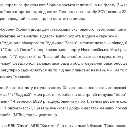
ось втрати за фактом вже Чорноморської флотилії, а не флоту (ЧФ) 
абного вторгнення, за даними Генерального штабу ЗСУ, склали 22
дин підводний човен. І це не остаточна цифра.
оборони України щодо демілітаризації окупованого півострова Крим
йськове керівництво відвести вцілілі корита в "далекі гарнізони".
и "Адмирал Макаров" та "Адмирал Эссен", а також дизельні підводні
 і "Старый Оскол" тепер ховаються в порту Новоросійська. Малі рак
йворон", "Ингушетия" та "Вышний Волочек" ховаються в курортному
рному" Севастополі залишилася база з обслуговування ракетоносців
регулярно задимляється чи то під час планових навчань ЧФ, чи то п
нських "малюків".
 російського флоту в окупованому Севастополі створюють сторожові
ивый" і "Ладный", малі ракетні кораблі на повітряній подушці "Бора" 
аний 14 вересня 2023 р. відбуксований у порт), великі десантні кор
", "Новочеркасск", "Цезарь Куников" і добрий десяток менших посуд
кораблі (МПК), тральщики тощо.
ться БДК "Орск", МПК "Касимов" та рятувальний буксир "Профессор