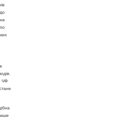
ків
 до
 на
 по
ьких
не
водів.
я ЧФ
 стане
дібна
накше
й