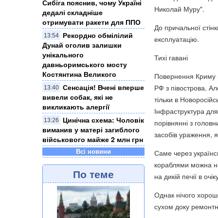
Сибіга пояснив, чому Україні
Николай Муру".
дедалі складніше
отримувати ракети для ППО
До причальної стінк
Рекордно обмілілий
13:54
експлуатацію.
Дунай оголив залишки
унікального
Тихі гавані
давньоримського мосту
Костянтина Великого
Повернення Криму в 
Сенсація! Вчені вперше
РФ з півострова. А
13:40
вивели собак, які не
тільки в Новоросійс
викликають алергії
Інфраструктура для
Цинічна схема: Чоловік
13:26
порівнянні з голов
виманив у матері загиблого
засобів ураження, я
військового майже 2 млн грн
Всі новини
Саме через українс
кораблями можна на
По теме
на дикій печії в оч
Однак нічого хорошо
сухом доку ремонтн