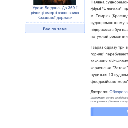
Наявна судноремонт
Уроки Богдана. До 369-ї
фірмі "Флагман", що
річниці смерті засновника
м. Темрюк (Краснод
Козацької держави
судноремонтному за
Все по теме
підприємств був на
потужний ремонтний
І зараз одразу три 
горняк" перебувають
законних військових
керченська "Затока"
нудиться 13 судрем
феодосійське море"
Джерело:
Обозрева
Інформація, котра опублікован
стосуються фізичних та юрид