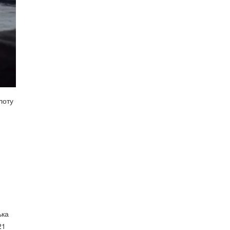
лоту
ька
21