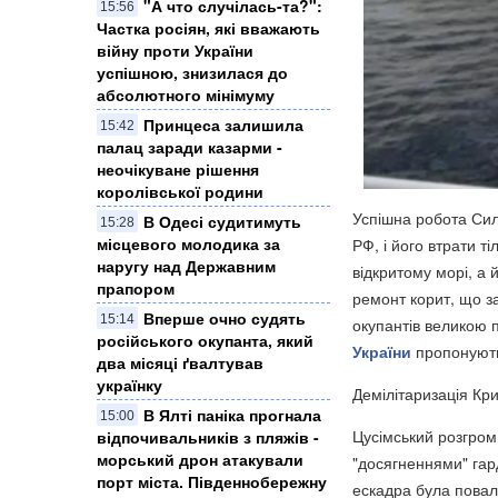
"А что случілась-та?":
15:56
Частка росіян, які вважають
війну проти України
успішною, знизилася до
абсолютного мінімуму
Принцеса залишила
15:42
палац заради казарми -
неочікуване рішення
королівської родини
Успішна робота Си
В Одесі судитимуть
15:28
місцевого молодика за
РФ, і його втрати ті
наругу над Державним
відкритому морі, а 
прапором
ремонт корит, що за
Вперше очно судять
15:14
окупантів великою 
російського окупанта, який
України
пропонують 
два місяці ґвалтував
українку
Демілітаризація Кри
​В Ялті паніка прогнала
15:00
Цусімський розгром 
відпочивальників з пляжів -
морський дрон атакували
"досягненнями" гар
порт міста. Південнобережну
ескадра була пова