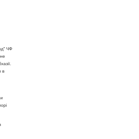
од" ЧФ
 не
хазії.
я в
ми
морі
в