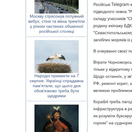
Російські Telegram-
підводного човна "
Москву стрясонув потужний
складу учасників "С
вибух, стіни та вікна тремтіли
родину екіпажу БДК
у різних частинах обшинної
російської столиці
"Севастопольському
загиблих моряків із
В очікуванні своєї 
Втрати Чорноморсько
тільки у відкритому
Народні прикмети на 7
Щодо останніх, у з
серпня. Українці спрадавна
РФ, ремонт корит, щ
пам'ятали, що цього дня
великою проблемо
обов'язково треба бути
щедрими
Кораблі треба лагод
інфраструктура в р
як розуміти буксир
горняк" на судноре