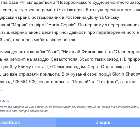
на база РФ складається з "Новоросійського судноремонтного завод
 спеціалізується на ремонті яхт і катерів, 5-го судноремонтного зав
арський край), розташованих в Ростові-на-Дону та Єйську
воді "Моряк" та фірмі "Новік-Сервіс". По першому з перераховани
віть шикарний анонс десятирічної давності про перетворення його н
 хаб, але щось мабуть пішло не так.
великі десантні кораблі "Азов", "Николай Фильченков" та "Оленегорс
 на ремонті на заводах Севастополя. Усього таких заводів, і, прир
 цілей, у Криму шість. Це Севморзавод ім. Серго Орджонікідзе і
, що вже отримали прильоти. В очікуванні своєї порції Storm Shado
завод ЧФ МО РФ, севастопольські "Персей" та "Техфлот", а також
.
тель
а на цій сторінці не має стосунку до редакції порталу patrioty.org.ua, всі права та відповідальність
ичних осіб, котрі її оприлюднили.
FaceBook
Disqus