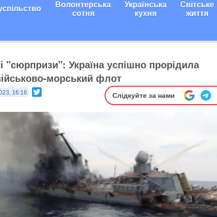
Волонтерська
Українська
Світське
успільство
сотня
кухня
життя
сі "сюрпризи": Україна успішно прорідила
військово-морський флот
Twitter
023, 16:16
Слідкуйте за нами