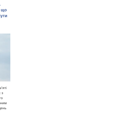
.
, що
бути
'яті
 з
го
вним
день