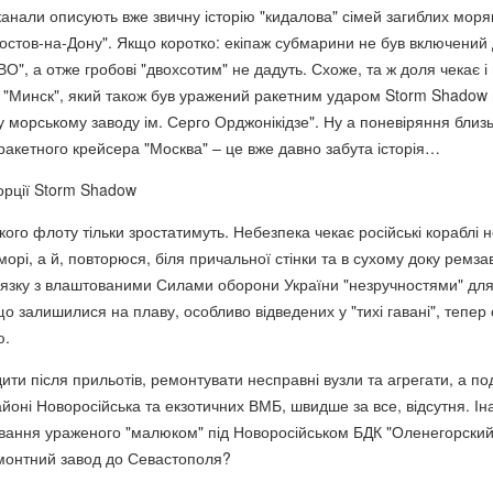
канали описують вже звичну історію "кидалова" сімей загиблих моря
Ростов-на-Дону". Якщо коротко: екіпаж субмарини не був включений
ВО", а отже гробові "двохсотим" не дадуть. Схоже, та ж доля чекає і
 "Минск", який також був уражений ракетним ударом Storm Shadow
 морському заводу ім. Серго Орджонікідзе". Ну а поневіряння близ
 ракетного крейсера "Москва" – це вже давно забута історія…
порції Storm Shadow
го флоту тільки зростатимуть. Небезпека чекає російські кораблі 
 морі, а й, повторюся, біля причальної стінки та в сухому доку ремза
в'язку з влаштованими Силами оборони України "незручностями" дл
о залишилися на плаву, особливо відведених у "тихі гавані", тепер
ю.
ити після прильотів, ремонтувати несправні вузли та агрегати, а по
айоні Новоросійська та екзотичних ВМБ, швидше за все, відсутня. І
ування ураженого "малюком" під Новоросійськом БДК "Оленегорски
монтний завод до Севастополя?