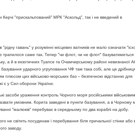
и Керчі "прискальпований" МРК "Аскольд", так і не введений в
"рідну гавань" у розумінні місцевих ватників не мало означати "ісх
ле трапилося саме так. Тепер "чи флот, чи не флот" базуватиметься
ьку, а й в екзотичних Туапсе та Очамчирському районі невизнаної Аб
 базування ударного угруповання ЧФ там така собі, але це дрібниц
ним плюсом цих військово-морських баз – безпечною відстанню для
кі є у Сил оборони України.
ькі засоби ураження контроль Чорного моря російськими військови
звати умовним. Корита заведені в пункти базування, а в Чорному 
ікуванні "малюків" перебуває в середньому по два кораблі на добу.
го не світить посудинам і перебування біля причальної стінки або 
ого заводу.