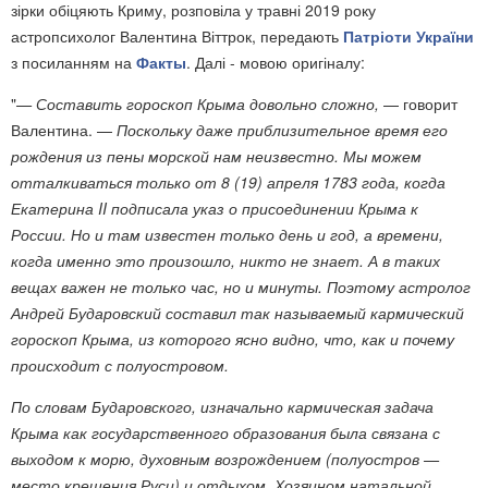
зірки обіцяють Криму, розповіла у травні 2019 року
астропсихолог Валентина Віттрок, передають
Патріоти України
з посиланням на
Факты
. Далі - мовою оригіналу:
"
— Составить гороскоп Крыма довольно сложно,
— говорит
Валентина. —
Поскольку даже приблизительное время его
рождения из пены морской нам неизвестно. Мы можем
отталкиваться только от 8 (19) апреля 1783 года, когда
Екатерина II подписала указ о присоединении Крыма к
России. Но и там известен только день и год, а времени,
когда именно это произошло, никто не знает. А в таких
вещах важен не только час, но и минуты. Поэтому астролог
Андрей Бударовский составил так называемый кармический
гороскоп Крыма, из которого ясно видно, что, как и почему
происходит с полуостровом.
По словам Бударовского, изначально кармическая задача
Крыма как государственного образования была связана с
выходом к морю, духовным возрождением (полуостров —
место крещения Руси) и отдыхом. Хозяином натальной