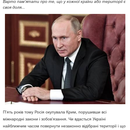
Варто пам'ятати про те, що у кожної країни або території є
своя доля...
П'ять років тому Росія окупувала Крим, порушивши всі
міжнародні закони і зобов'язання. Чи вдасться Україні
найближчим часом повернути незаконно відібрані території і що