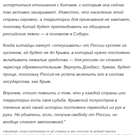
испортиться отношения с Китаем, с которым она сейчас
так активно заигрывает. Известно, что население этой
страны огромно, а территории для проживания не хватает,
поэтому Китай будет претендовать на обширные
российские земли — в основном в Сибири.
Когда китайцы начнут «откусывать» от России кусочек за
кусочком, ей будет не до Крыма, в который нужно постоянно
вкладывать немалые средства — для россиян он станет
чересчур обременительным. Вернуть Донбасс, думаю, будет
проще, поскольку Россия не успела включить его в состав
государства, как Крым.
Впрочем, стоит помнить о том, что у каждой страны или
территории есть своя судьба. Крымский полуостров в
течение всей своей истории постоянно переходил из рук в
руки. Не удивлюсь, если, получив свободу от России, он
вообще станет автономией.
"
Інформація, котра опублікована на цій сторінці не має стосунку до редакції порталу