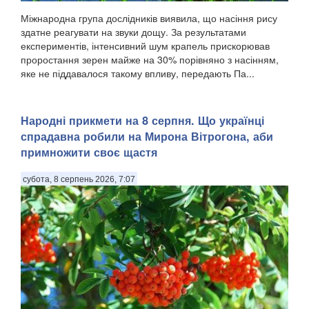
Міжнародна група дослідників виявила, що насіння рису
здатне реагувати на звуки дощу. За результатами
експериментів, інтенсивний шум крапель прискорював
проростання зерен майже на 30% порівняно з насінням,
яке не піддавалося такому впливу, передають Па...
Народні прикмети на 8 серпня. Що українці
спрадавна робили на Мирона Вітрогона, аби
примножити своє щастя
субота, 8 серпень 2026, 7:07