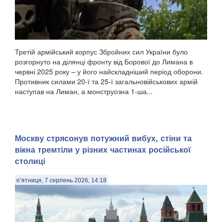
Третій армійський корпус Збройних сил України було
розгорнуто на ділянці фронту від Борової до Лимана в
червні 2025 року – у його найскладніший період оборони.
Противник силами 20-ї та 25-ї загальновійськових армій
наступав на Лиман, а монструозна 1-ша...
Москву стрясонув потужний вибух, стіни та
вікна тремтіли у різних частинах російської
столиці
п’ятниця, 7 серпень 2026, 14:18