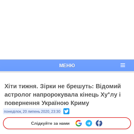
МЕНЮ
Хіти тижня. Зірки не брешуть: Відомий
астролог напророкувала кінець Ху*лу і
повернення Україною Криму
Twitter
понеділок, 20 липень 2020, 23:30
Слідкуйте за нами