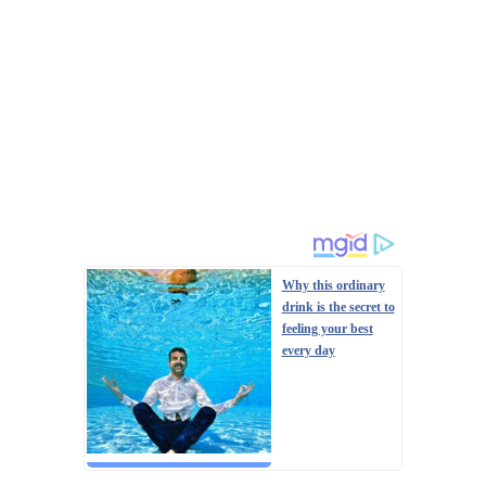
Why this ordinary
drink is the secret to
feeling your best
every day