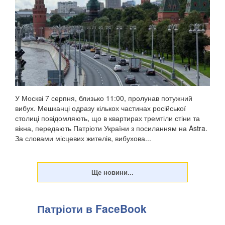
У Москві 7 серпня, близько 11:00, пролунав потужний
вибух. Мешканці одразу кількох частинах російської
столиці повідомляють, що в квартирах тремтіли стіни та
вікна, передають Патріоти України з посиланням на Astra.
За словами місцевих жителів, вибухова...
Патріоти в FaceBook