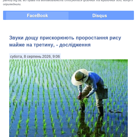
patrioty.org.ua, всі права та відповідальність стосуються фізичних та юридичних осіб, котрі її
оприлюднили.
FaceBook
Disqus
Звуки дощу прискорюють проростання рису
майже на третину, - дослідження
субота, 8 серпень 2026, 9:06