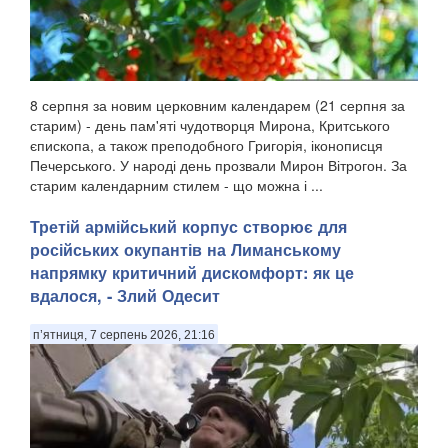
8 серпня за новим церковним календарем (21 серпня за
старим) - день пам'яті чудотворця Мирона, Критського
єпископа, а також преподобного Григорія, іконописця
Печерського. У народі день прозвали Мирон Вітрогон. За
старим календарним стилем - що можна і ...
Третій армійський корпус створює для
російських окупантів на Лиманському
напрямку критичний дискомфорт: як це
вдалося, - Злий Одесит
п’ятниця, 7 серпень 2026, 21:16