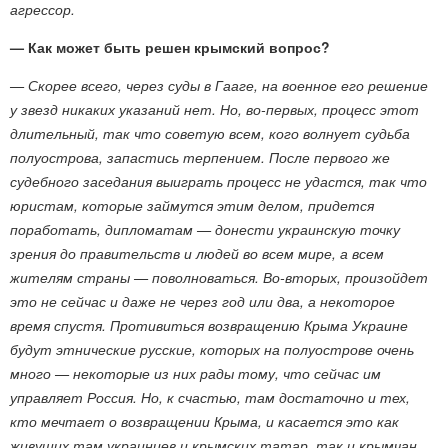
агрессор.
— Как может быть решен крымский вопрос?
— Скорее всего, через суды в Гааге, на военное его решение
у звезд никаких указаний нет. Но, во-первых, процесс этот
длительный, так что советую всем, кого волнует судьба
полуострова, запастись терпением. После первого же
судебного заседания выиграть процесс не удастся, так что
юристам, которые займутся этим делом, придется
поработать, дипломатам — донести украинскую точку
зрения до правительств и людей во всем мире, а всем
жителям страны — поволноваться. Во-вторых, произойдет
это не сейчас и даже не через год или два, а некоторое
время спустя. Противиться возвращению Крыма Украине
будут этнические русские, которых на полуострове очень
много — некоторые из них рады тому, что сейчас им
управляет Россия. Но, к счастью, там достаточно и тех,
кто мечтает о возвращении Крыма, и касается это как
живущих там украинцев и крымских татар, так и крымчан