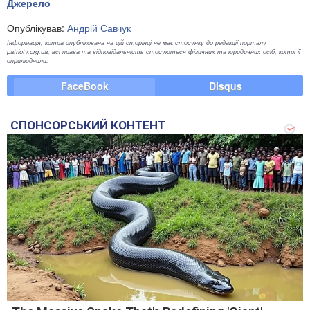
Джерело
Опублікував:
Андрій Савчук
Інформація, котра опублікована на цій сторінці не має стосунку до редакції порталу
patrioty.org.ua, всі права та відповідальність стосуються фізичних та юридичних осіб, котрі її
оприлюднили.
FaceBook
Disqus
СПОНСОРСЬКИЙ КОНТЕНТ