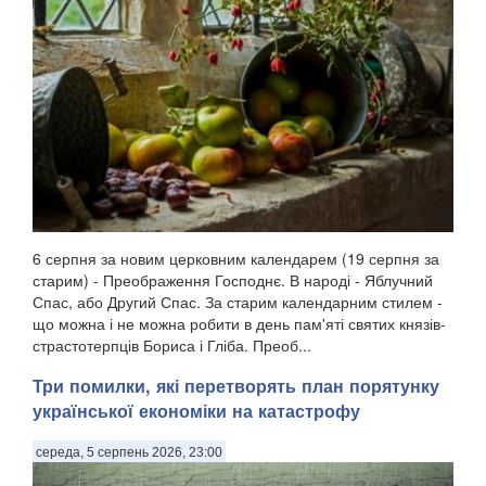
6 серпня за новим церковним календарем (19 серпня за
старим) - Преображення Господнє. В народі - Яблучний
Спас, або Другий Спас. За старим календарним стилем -
що можна і не можна робити в день пам'яті святих князів-
страстотерпців Бориса і Гліба. Преоб...
Три помилки, які перетворять план порятунку
української економіки на катастрофу
середа, 5 серпень 2026, 23:00