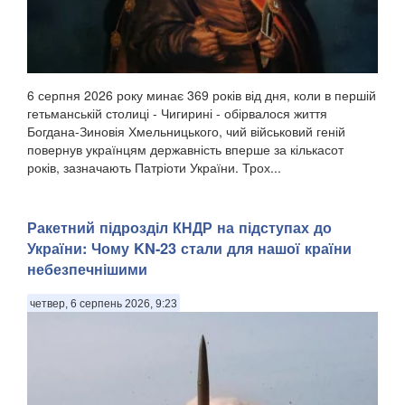
6 серпня 2026 року минає 369 років від дня, коли в першій
гетьманській столиці - Чигирині - обірвалося життя
Богдана-Зиновія Хмельницького, чий військовий геній
повернув українцям державність вперше за кількасот
років, зазначають Патріоти України. Трох...
Ракетний підрозділ КНДР на підступах до
України: Чому KN-23 стали для нашої країни
небезпечнішими
четвер, 6 серпень 2026, 9:23