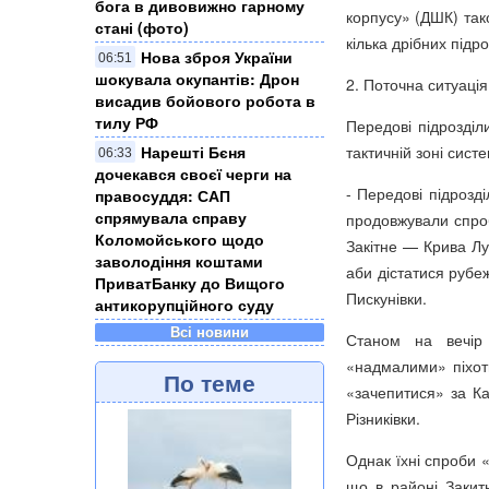
бога в дивовижно гарному
корпусу» (ДШК) так
стані (фото)
кілька дрібних підр
Нова зброя України
06:51
шокувала окупантів: Дрон
2. Поточна ситуація
висадив бойового робота в
тилу РФ
Передові підрозділ
Нарешті Бєня
тактичній зоні сис
06:33
дочекався своєї черги на
- Передові підрозд
правосуддя: САП
спрямувала справу
продовжували спроб
Коломойського щодо
Закітне — Крива Лу
заволодіння коштами
аби дістатися рубе
ПриватБанку до Вищого
Пискунівки.
антикорупційного суду
Всі новини
Станом на вечір 2
«надмалими» піхотн
По теме
«зачепитися» за Кал
Різниківки.
Однак їхні спроби 
що в районі Закит