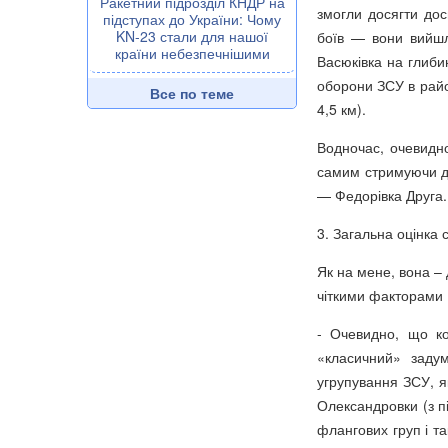
Ракетний підрозділ КНДР на
змогли досягти дос
підступах до України: Чому
KN-23 стали для нашої
боїв — вони вийшл
країни небезпечнішими
Васюківка на глиби
оборони ЗСУ в райо
Все по теме
4,5 км).
Водночас, очевидно
самим стримуючи ді
— Федорівка Друга.
3. Загальна оцінка 
Як на мене, вона –
чіткими факторами 
- Очевидно, що ко
«класичний» заду
угрупування ЗСУ, я
Олександровки (з пі
флангових груп і та