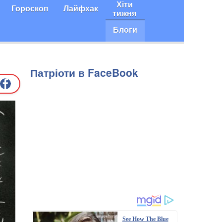
Хіти
Гороскоп
Лайфхак
тижня
Блоги
Патріоти в FaceBook
See How The Blue