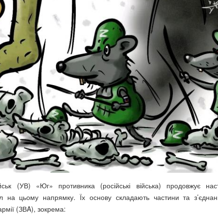
йськ (УВ) «Юг» противника (російські війська) продовжує нас
л на цьому напрямку. Їх основу складають частини та з’єднан
армії (ЗВA), зокрема: