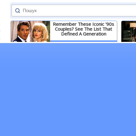
Remember These Iconic '90s
Couples? See The List That
Defined A Generation
Детальніше