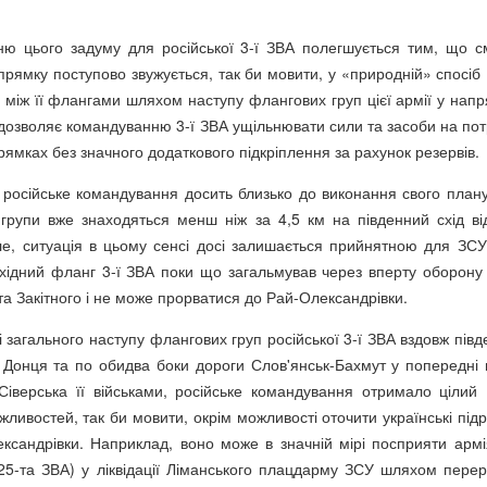
ню цього задуму для російської 3-ї ЗВА полегшується тим, що см
прямку поступово звужується, так би мовити, у «природній» спосіб 
і між її флангами шляхом наступу флангових груп цієї армії у напр
 дозволяє командуванню 3-ї ЗВА ущільнювати сили та засоби на пот
рямках без значного додаткового підкріплення за рахунок резервів.
 російське командування досить близько до виконання свого плану
 групи вже знаходяться менш ніж за 4,5 км на південний схід ві
ле, ситуація в цьому сенсі досі залишається прийнятною для ЗС
східний фланг 3-ї ЗВА поки що загальмував через вперту оборону
та Закітного і не може прорватися до Рай-Олександрівки.
і загального наступу флангових груп російської 3-ї ЗВА вздовж пів
 Донця та по обидва боки дороги Слов'янськ-Бахмут у попередні м
Сіверська її військами, російське командування отримало цілий 
ливостей, так би мовити, окрім можливості оточити українські підр
ександрівки. Наприклад, воно може в значній мірі посприяти арм
25-та ЗВА) у ліквідації Ліманського плацдарму ЗСУ шляхом перер