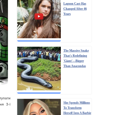
Lagoon Cast Has
Changed After 46
Years
The Massive Snake
That's Redefining
'Giant'—Bigger
Than Anacondas
тупати
She Spends Millions
ня 3-ї
To Transform
Herself Into A Barbie