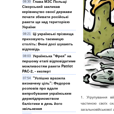
Глава МЗС Польщі
08:30
Сікорський закликав
керівництво своєї держави
почати збивати російські
ракети ще над територією
України
Ці українські прізвища
08:21
приховують таємницю
століть: Вчені досі шукають
відповідь
Українська "Фрея" на
08:03
першому етапі відповідатиме
можливостям ракети Patriot
PAC-2, - експерт
"Успішно вразила
07:54
визначену ціль": Федоров
розповів про вдале
випробування українським
1. Угрупування ві
держпідприємством
частиною своїх си
балістики в день його
звільнення
загальновійськової 