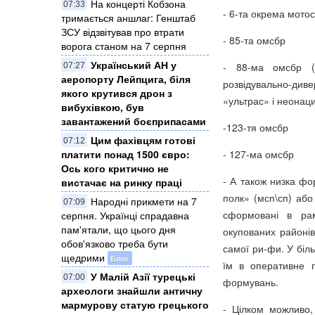
На концерті Кобзона
07:33
- 6-та окрема мото
тримається аншлаг: Генштаб
ЗСУ відзвітував про втрати
- 85-та омсбр
ворога станом на 7 серпня
Український АН у
- 88-ма омсбр (
07:27
аеропорту Лейпцига, біля
розвідувально-дивер
якого крутився дрон з
«ультрас» і неонаци
вибухівкою, був
завантажений боєприпасами
-123-тя омсбр
Цим фахівцям готові
07:12
платити понад 1500 євро:
- 127-ма омсбр
Ось кого критично не
- А також низка фо
вистачає на ринку праці
полк» (мсп\сп) або
Народні прикмети на 7
07:09
сформовані в рам
серпня. Українці спрадавна
пам'ятали, що цього дня
окупованих районів 
обов'язково треба бути
самої ри-фи. У біл
щедрими
Блог
їм в оперативне 
У Малій Азії турецькі
07:00
формувань.
археологи знайшли античну
мармурову статую грецького
- Цілком можливо,