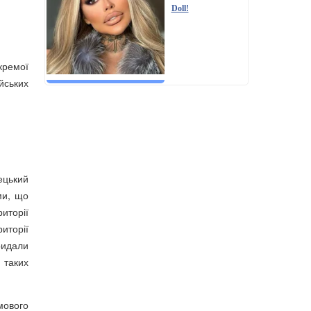
Doll!
ремої
йських
ецький
ми, що
иторії
иторії
ридали
 таких
мового