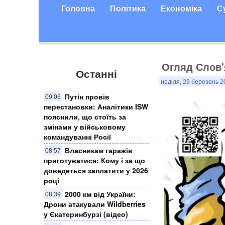
Головна
Політика
Економіка
С
Огляд Слов'
Останні
неділя, 29 березень 2
Путін провів
09:06
перестановки: Аналітики ISW
пояснили, що стоїть за
змінами у військовому
командуванні Росії
Власникам гаражів
08:57
приготуватися: Кому і за що
доведеться заплатити у 2026
році
2000 км від України:
08:39
Дрони атакували Wildberries
у Єкатеринбурзі (відео)