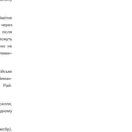
Закітне
 через
 після
можуть
ено не
алими»
ійське
Лиман-
а Рай-
силля,
ідному
омсбр),