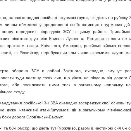
тю, наразі передові російські штурмові групи, які діють по рубежу 
ним чином обмежені у продовженні своїх активних штурмових дій
 опору передових підрозділів ЗСУ в цьому районі. Принаймні
ських піхотних груп між Кривою Лукою та Різниківкою вони не 
же протягом тижня. Крім того, ймовірно, російські війська впевн
леникі, ні Різниківку, перебуваючи там лише окремими «дуже м
ерта оборона ЗСУ в районі Закітного, очевидно, змушує рос
авляти туди частину своїх сил, що діють на південь від дороги 
ь того, аби посилювати ними тиск в загальному напрямку н
нічного сходу.
мандування російської 3-ї ЗВА очевидно зосереджує свої основні зу
є дуже інтенсивні атаки/штурмові дії в загальному північно-зах
 боки дороги Слов'янськ-Бахмут.
5-ї та 88-ї омсбр, що діють тут (можливо, разом із частиною сил 6-ї 