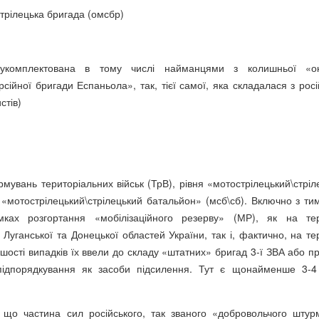
стрілецька бригада (омсбр)
укомплектована в тому числі найманцями з колишньої «ок
сійної бригади Еспаньола», так, тієї самої, яка складалася з росі
стів)
рмувань територіальних військ (ТрВ), рівня «мотострілецький\стріл
 «мотострілецький\стрілецький батальйон» (мсб\сб). Включно з ти
ках розгортання «мобілізаційного резерву» (МР), як на тер
Луганської та Донецької областей України, так і, фактично, на тер
ьшості випадків їх ввели до складу «штатних» бригад 3-ї ЗВА або п
підпорядкування як засоби підсилення. Тут є щонайменше 3-4
 що частина сил російського, так званого «добровольчого штур