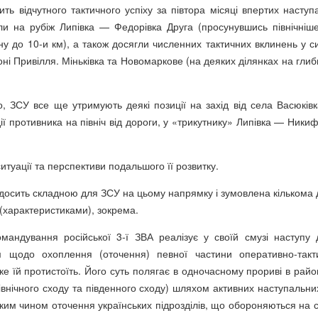
ить відчутного тактичного успіху за півтора місяці впертих наступ
и на рубіж Липівка — Федорівка Друга (просунувшись північніше
ну до 10-и км), а також досягли численних тактичних вклинень у с
ні Привілля. Міньківка та Новомаркове (на деяких ділянках на глиб
, ЗСУ все ще утримують деякі позиції на захід від села Васюківк
ї противника на північ від дороги, у «трикутнику» Липівка — Никиф
ситуації та перспективи подальшого її розвитку.
 досить складною для ЗСУ на цьому напрямку і зумовлена кількома 
(характеристиками), зокрема.
мандування російської 3-ї ЗВА реалізує у своїй смузі наступу 
м щодо охоплення (оточення) певної частини оперативно-такт
ке їй протистоїть. Його суть полягає в одночасному прориві в райо
внічного сходу та південного сходу) шляхом активних наступальних 
ким чином оточення українських підрозділів, що обороняються на сх