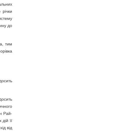
альних
 річки
истему
ину до
а, тим
орівка
досить
досить
ичного
н Рай-
дій її
ід від