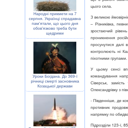
цього села.
Народні прикмети на 7
З великою ймовірніс
серпня. Українці спрадавна
пам'ятали, що цього дня
– Різниківка, пев
обов'язково треба бути
зростаючий рівень
щедрими
проникнення росій
просунутися далі в
контролюють ні Ка
піхотними групами.
У цьому сенсі вп
командування напр
Уроки Богдана. До 369-ї
річниці смерті засновника
Сіверськ, заміст
Козацької держави
Олександрівку з пів
- Південніше, де ко
противник продовжу
напрямку по обидва
Підрозділи 123-ї, 8