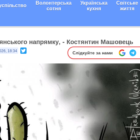
Волонтерська
Українська
Світське
успільство
сотня
кухня
життя
янського напрямку, - Костянтин Машовець
Twitter
026, 18:34
Слідкуйте за нами