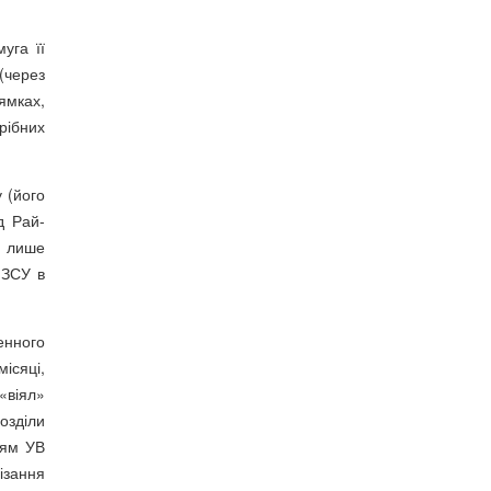
уга її
(через
ямках,
рібних
 (його
д Рай-
У лише
 ЗСУ в
денного
ісяці,
«віял»
озділи
іям УВ
ізання