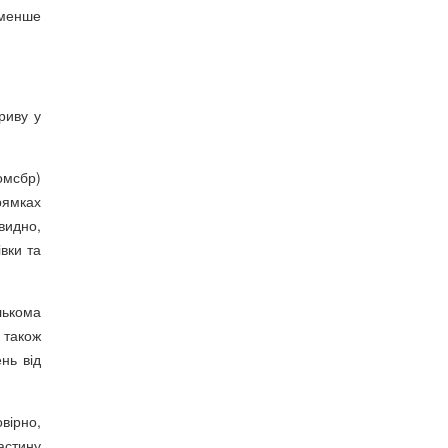
йменше
риву у
омсбр)
рямках
видно,
вки та
лькома
 також
ень від
вірно,
астину