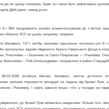
ож діє на цьому напрямку. Адже тут також було зафіксовано щона
озділів ДШК рівня «взвод-рота».
и 3-ї ЗВА продовжують активні атакуючі\штурмові дії з метою про
теми оборони ЗСУ на цьому напрямку, зокрема:
іли (ймовірно, 127-ї омсбр, можливо підсилених частиною сил 6-ї 
и просунутись вздовж південного берега Сіверського Донця в нап
ка, Платонівка — Каленики та Свято-Покровське — Різниківка. Оче
жу Миколаївка – Рай-Олександрівка і прорватися в район Стародубі
8.03.2026 російські війська, ймовірно, змогли дістатися кі
ими групами перехрестя автодоріг на південь від Кривої Луки, а
еникі і Різниківку. І навіть завести кілька «тіл» у посадки на півд
«увірватися» до Кривої Луки виявились невдалими. Більше того, ймо
ного самі ЗСУ відтіснили противника, продовжуючи утримувати ч