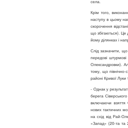
села.
Крім того, виконан
наступу в цьому на
скорочення відстан
що збігаються). Це
йому ділянках і нап
Слід зазначити, що
передові штурмові
Олександровки). А
тому, що північно-
районі Кривої Луки 
- Однак у результат
берега Сіверського
включаючи взяття 
нових тактичних мож
на схід від Рай-Ол
«Запад» (20-та та 