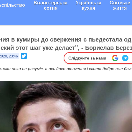
Волонтерська
Українська
Світське
успільство
сотня
кухня
життя
ния в кумиры до свержения с пьедестала од
ский этот шаг уже делает", - Борислав Бере
Twitter
2020, 23:46
Слідкуйте за нами
илки поки не розуміє, а ось його оточення і свита добре вже ба