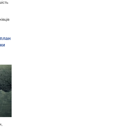
шість
івців
 план
іки
и,