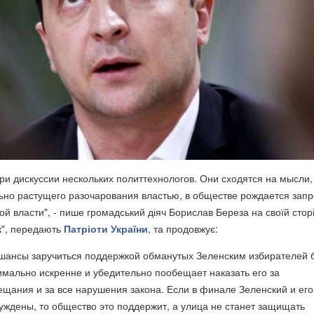
ри дискуссии нескольких политтехнологов. Они сходятся на мысли,
ьно растущего разочарования властью, в обществе рождается запр
й власти", - пише громадський діяч Борислав Береза на своїй сторі
к", передають
Патріоти України
, та продовжує:
шансы заручиться поддержкой обманутых Зеленским избирателей 
симально искренне и убедительно пообещает наказать его за
щания и за все нарушения закона. Если в финале Зеленский и его
уждены, то общество это поддержит, а улица не станет защищать