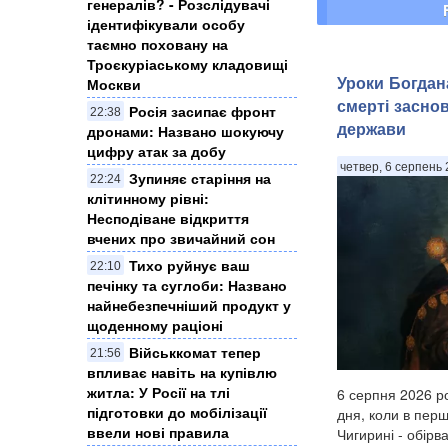
генералів? - Розслідувачі
ідентифікували особу
таємно поховану на
Троєкуріаському кладовищі
Уроки Богдана
Москви
смерті засно
Росія засипає фронт
22:38
держави
дронами: Названо шокуючу
цифру атак за добу
четвер, 6 серпень 
Зупиняє старіння на
22:24
клітинному рівні:
Несподіване відкриття
вчених про звичайний сон
Тихо руйнує ваш
22:10
печінку та суглоби: Названо
найнебезпечніший продукт у
щоденному раціоні
Військкомат тепер
21:56
впливає навіть на купівлю
житла: У Росії на тлі
6 серпня 2026 ро
підготовки до мобілізації
дня, коли в перш
ввели нові правила
Чигирині - обірв