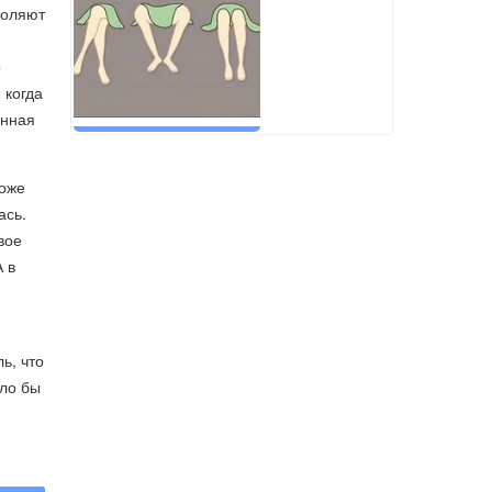
воляют
о
 когда
анная
тоже
ась.
вое
А в
ь, что
шло бы