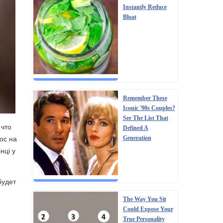
Instantly Reduce
Bloat
Remember These
Iconic '90s Couples?
See The List That
 что
Defined A
ос на
Generation
нці у
будет
The Way You Sit
Could Expose Your
True Personality