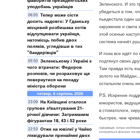
фаворитів президентських
Зеленского. И это 
уподобань українців
убедиться в том, ч
Тепер може сісти
06:05
пьедестала один ша
досить надовго: У Гданську
окружение и свита 
місцевий розбишака хотів
відлупцювати українця,
этой осенью насту
натомісць побив двох
система начнёт руш
поляків, угледівши в тих
"бандерівців"
И пока все идёт по
подтянул своих друз
Зеленському і Україні є
05:50
чого втрачати: Федоров
Там правда есть ещ
розповів, чи розраховує ще
золото на Майдан..
повернутися на посаду
остальном очень и
міністра оборони
четвер, 6 серпень 2026
P.S. Искренне подд
На Київщині сталося
юмористов, ведущих
23:09
групове зґвалтування 21-
в стоматологи, хир
річної дівчини: Затриманим
быстрее, чем чрева
фігурантам 18, 43 і 52 роки
Інформація, котра опублікован
Отже на ювілеї у Чайко
22:53
стосуються фізичних та юрид
ліквідували принаймні двох