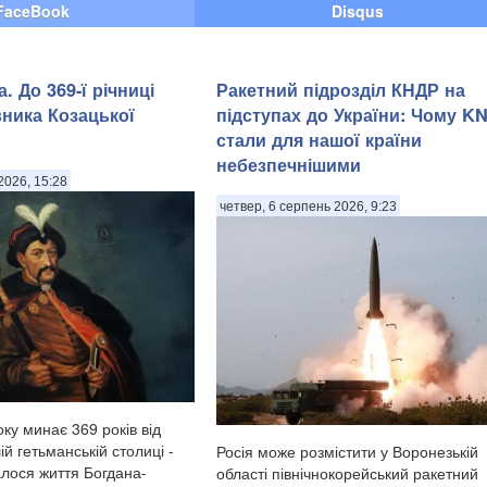
FaceBook
Disqus
. До 369-ї річниці
Ракетний підрозділ КНДР на
вника Козацької
підступах до України: Чому KN
стали для нашої країни
небезпечнішими
2026, 15:28
четвер, 6 серпень 2026, 9:23
ку минає 369 років від
ій гетьманській столиці -
Росія може розмістити у Воронезькій
алося життя Богдана-
області північнокорейський ракетний