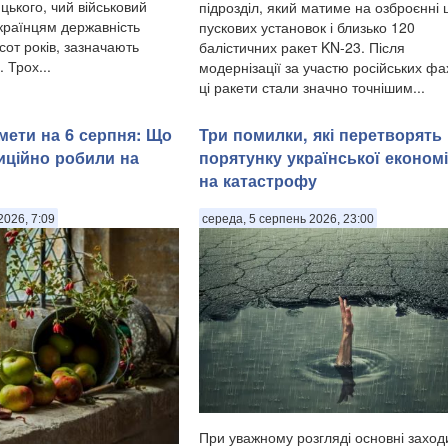
цького, чий військовий
підрозділ, який матиме на озброєнні 
українцям державність
пускових установок і близько 120
сот років, зазначають
балістичних ракет KN-23. Після
 Трох...
модернізації за участю російських фах
ці ракети стали значно точнішим...
мети на 6 серпня: Що
Три помилки, які перетворять
диційно робили на
порятунку української економ
на катастрофу
2026, 7:09
середа, 5 серпень 2026, 23:00
При уважному розгляді основні заход