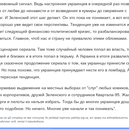
тревожный сигнал. Ведь настроения украинцев в очередной раз поз
то от любви до ненависти и от возведения в кумиры до свержения с
г. И Зеленский этот шаг делает. Он это пока не понимает, а вот ег
хорошо уже видит свои перспективы. Тенденция уже не изменится и
пит следующий финансово-политический кризис, то разбалансиров
иться. Главное, чтоб нас и страну не привалило этими обломками.
 сценарию сериала. Там тоже случайный человек попал во власть, 
ей и близких и в итоге попал в тюрьму. А Украина в итоге развалил
е сказочное продолжение сериала о том, как украинцы принесли с
. Но пока похоже, что украинцев принуждают нести его в ломбард. 
нтересная тенденция.
ерживаю выдвижение на местных выборах от "слуг" любых комиков,
 корпоративов, друзей Зеленского и сотрудников Квартала-95. Жал
урги и пилоты их нельзя избрать. Тогда бы до многих украинцев до
то подобное. Но ничего. Многие уже начали и так понимать".
а на цій сторінці не має стосунку до редакції порталу patrioty.org.ua, всі права та відповідальність
ичних осіб, котрі її оприлюднили.