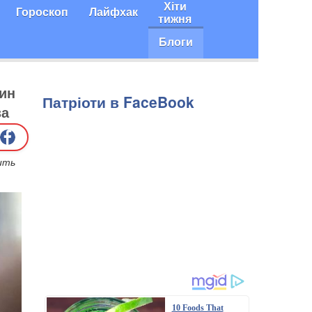
Хіти
Гороскоп
Лайфхак
тижня
Блоги
ин
Патріоти в FaceBook
за
чить
10 Foods That