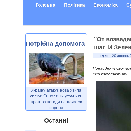
Головна
Політика
Економіка
С
"От возведе
Потрібна допомога
шаг. И Зелен
понеділок, 20 липень 
Президент свої пом
свої перспективи.
Україну атакує нова хвиля
спеки: Синоптики уточнили
прогноз погоди на початок
серпня
Останні