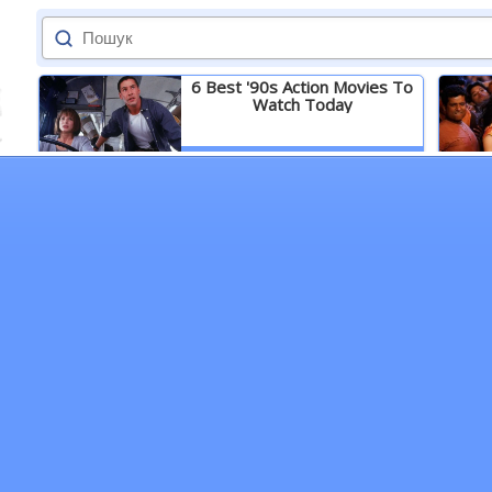
6 Best '90s Action Movies To
Watch Today
Детальніше