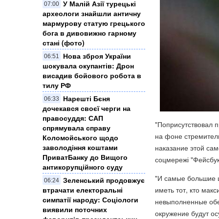
У Малій Азії турецькі
07:00
археологи знайшли античну
мармурову статую грецького
бога в дивовижно гарному
стані (фото)
Нова зброя України
06:51
шокувала окупантів: Дрон
висадив бойового робота в
тилу РФ
Нарешті Бєня
06:33
дочекався своєї черги на
правосуддя: САП
"Поприсутствовал п
спрямувала справу
на фоне стремител
Коломойського щодо
заволодіння коштами
наказание этой само
ПриватБанку до Вищого
соцмережі "Фейсбу
антикорупційного суду
"И самые большие 
Зеленський продовжує
06:24
иметь тот, кто мак
втрачати електоральні
симпатії народу: Соціологи
невыполненные обе
виявили поточних
окружение будут ос