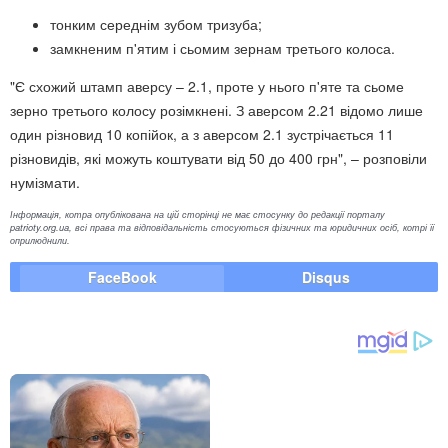
тонким середнім зубом тризуба;
замкненим п'ятим і сьомим зернам третього колоса.
"Є схожий штамп аверсу – 2.1, проте у нього п'яте та сьоме
зерно третього колосу розімкнені. З аверсом 2.21 відомо лише
один різновид 10 копійок, а з аверсом 2.1 зустрічається 11
різновидів, які можуть коштувати від 50 до 400 грн", – розповіли
нумізмати.
Інформація, котра опублікована на цій сторінці не має стосунку до редакції порталу
patrioty.org.ua, всі права та відповідальність стосуються фізичних та юридичних осіб, котрі її
оприлюднили.
FaceBook
Disqus