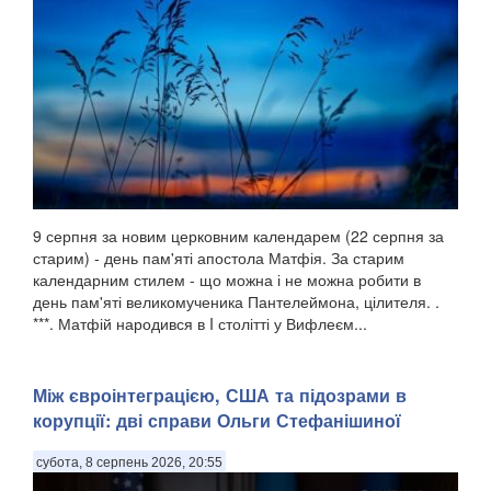
9 серпня за новим церковним календарем (22 серпня за
старим) - день пам'яті апостола Матфія. За старим
календарним стилем - що можна і не можна робити в
день пам'яті великомученика Пантелеймона, цілителя. .
***. Матфій народився в I столітті у Вифлеєм...
Між євроінтеграцією, США та підозрами в
корупції: дві справи Ольги Стефанішиної
субота, 8 серпень 2026, 20:55