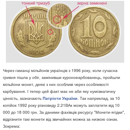
Через гаманці мільйонів українців з 1996 року, коли сучасна
гривня пішла у обіг, замінивши куроноеарбованець, пройшли
мільйони монет, деякі з них особливі через особливості
карбування. І тепер цей факт має не аби яку нумізматичну
цінність, зазначають
Патріоти України
. Так наприклад, за 10
копійок 1992 року різновиду 2.21ВАк можуть заплатити від 10
000 до 18 000 грн. За даними фахівців ресурсу "Монети-ягідки",
відрізнити такі монети від звичайних можна за низкою ознак.
Зокрема: