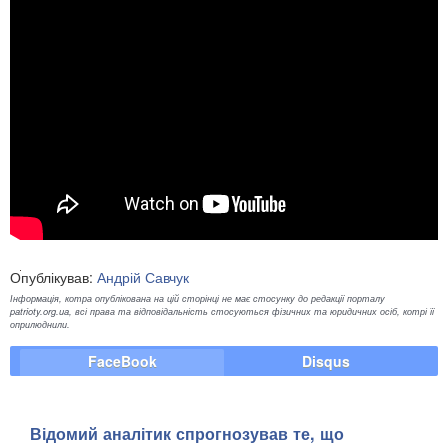
Опублікував:
Андрій Савчук
Інформація, котра опублікована на цій сторінці не має стосунку до редакції порталу
patrioty.org.ua, всі права та відповідальність стосуються фізичних та юридичних осіб, котрі її
оприлюднили.
FaceBook
Disqus
​Відомий аналітик спрогнозував те, що