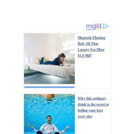
Magnetic Floating
Bed: All That
Luxury For Mere
$1.6 Mil?
Why this ordinary
drink is the secret to
feeling your best
every day