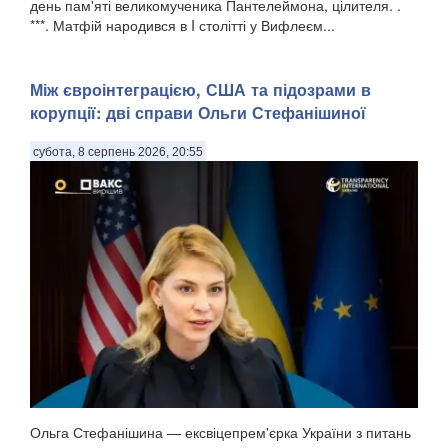
день пам'яті великомученика Пантелеймона, цілителя. .
***. Матфій народився в I столітті у Вифлеєм...
Між євроінтеграцією, США та підозрами в
корупції: дві справи Ольги Стефанішиної
субота, 8 серпень 2026, 20:55
Ольга Стефанішина — ексвіцепрем'єрка України з питань