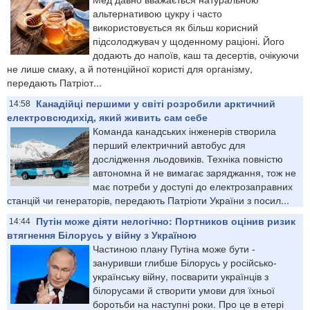
альтернативою цукру і часто
використовується як більш корисний
підсолоджувач у щоденному раціоні. Його
додають до напоїв, каш та десертів, очікуючи
не лише смаку, а й потенційної користі для організму,
передають Патріот...
Канадійці першими у світі розробили арктичний
14:58
електровсюдихід, який живить сам себе
Команда канадських інженерів створила
перший електричний автобус для
дослідження льодовиків. Техніка повністю
автономна й не вимагає заряджання, тож не
має потреби у доступі до електрозаправних
станцій чи генераторів, передають Патріоти України з посил...
Путін може діяти нелогічно: Портников оцінив ризик
14:44
втягнення Білорусь у війну з Україною
Частиною плану Путіна може бути -
зануривши глибше Білорусь у російсько-
українську війну, посварити українців з
білорусами й створити умови для їхньої
боротьби на наступні роки. Про це в етері