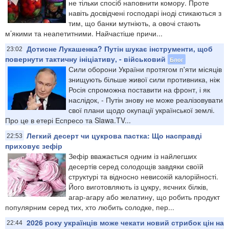
не тільки спосіб наповнити комору. Проте
навіть досвідчені господарі іноді стикаються з
тим, що банки мутніють, а овочі стають
м’якими та неапетитними. Найчастіше причи...
Дотисне Лукашенка? Путін шукає інструменти, щоб
23:02
повернути тактичну ініціативу, - військовий
Блог
Сили оборони України протягом п'яти місяців
знищують більше живої сили противника, ніж
Росія спроможна поставити на фронт, і як
наслідок, - Путін знову не може реалізовувати
свої плани щодо окупації української землі.
Про це в етері Еспресо та Slawa.TV...
Легкий десерт чи цукрова пастка: Що насправді
22:53
приховує зефір
Зефір вважається одним із найлегших
десертів серед солодощів завдяки своїй
структурі та відносно невисокій калорійності.
Його виготовляють із цукру, яєчних білків,
агар-агару або желатину, що робить продукт
популярним серед тих, хто любить солодке, пер...
2026 року українців може чекати новий стрибок цін на
22:44