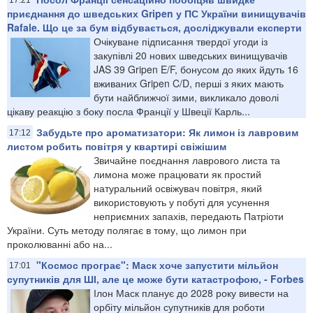
приєднання до шведських Gripen у ПС України винищувачів
Rafale. Що це за бум відбувається, досліджували експерти
Очікуване підписання твердої угоди із
закупівлі 20 нових шведських винищувачів
JAS 39 Gripen E/F, бонусом до яких йдуть 16
вживаних Gripen C/D, перші з яких мають
бути найближчої зими, викликало доволі
цікаву реакцію з боку посла Франції у Швеції Карль...
Забудьте про ароматизатори: Як лимон із лавровим
17:12
листом робить повітря у квартирі свіжішим
Звичайне поєднання лаврового листа та
лимона може працювати як простий
натуральний освіжувач повітря, який
використовують у побуті для усунення
неприємних запахів, передають Патріоти
України. Суть методу полягає в тому, що лимон при
проколюванні або на...
"Космос програє": Маск хоче запустити мільйон
17:01
супутників для ШІ, але це може бути катастрофою, - Forbes
Ілон Маск планує до 2028 року вивести на
орбіту мільйон супутників для роботи