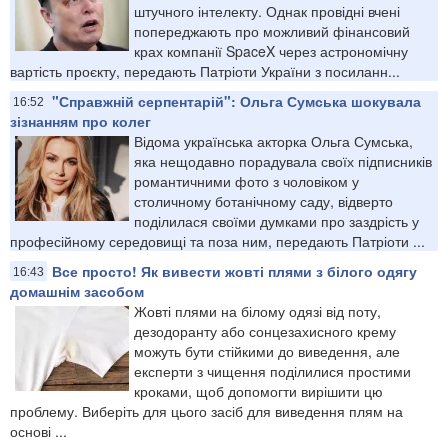
штучного інтелекту. Однак провідні вчені
попереджають про можливий фінансовий
крах компанії SpaceX через астрономічну
вартість проєкту, передають Патріоти України з посиланн...
"Справжній серпентарій": Ольга Сумська шокувала
16:52
зізнанням про колег
Відома українська акторка Ольга Сумська,
яка нещодавно порадувала своїх підписників
романтичними фото з чоловіком у
столичному ботанічному саду, відверто
поділилася своїми думками про заздрість у
професійному середовищі та поза ним, передають Патріоти ...
Все просто! Як вивести жовті плями з білого одягу
16:43
домашнім засобом
Жовті плями на білому одязі від поту,
дезодоранту або сонцезахисного крему
можуть бути стійкими до виведення, але
експерти з чищення поділилися простими
кроками, щоб допомогти вирішити цю
проблему. Виберіть для цього засіб для виведення плям на
основі ...