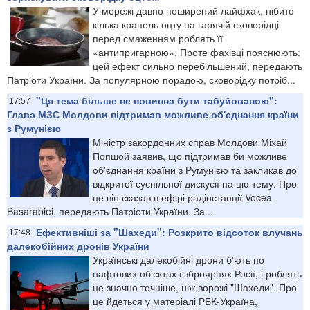
У мережі давно поширений лайфхак, нібито
кілька крапель оцту на гарячій сковорідці
перед смаженням роблять її
«антипригарною». Проте фахівці пояснюють:
цей ефект сильно перебільшений, передають
Патріоти України. За популярною порадою, сковорідку потріб...
"Ця тема більше не повинна бути табуйованою":
17:57
Глава МЗС Молдови підтримав можливе об'єднання країни
з Румунією
Міністр закордонних справ Молдови Міхай
Попшой заявив, що підтримав би можливе
об'єднання країни з Румунією та закликав до
відкритої суспільної дискусії на цю тему. Про
це він сказав в ефірі радіостанції Vocea
Basarabiei, передають Патріоти України. За...
Ефективніші за "Шахеди": Розкрито відсоток влучань
17:48
далекобійних дронів України
Українські далекобійні дрони б'ють по
нафтових об'єктах і зброярнях Росії, і роблять
це значно точніше, ніж ворожі "Шахеди". Про
це йдеться у матеріалі РБК-Україна,