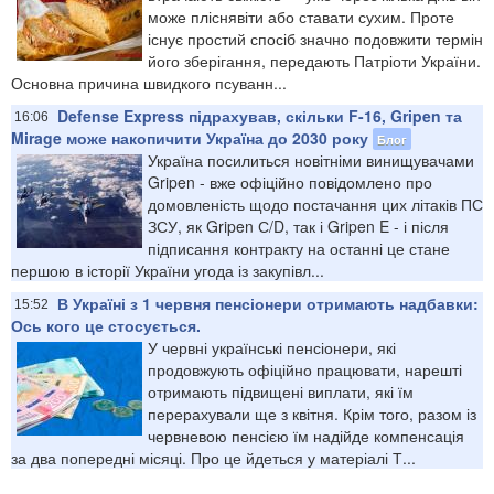
може пліснявіти або ставати сухим. Проте
існує простий спосіб значно подовжити термін
його зберігання, передають Патріоти України.
Основна причина швидкого псуванн...
Defense Express підрахував, скільки F-16, Gripen та
16:06
Mirage може накопичити Україна до 2030 року
Блог
Україна посилиться новітніми винищувачами
Gripen - вже офіційно повідомлено про
домовленість щодо постачання цих літаків ПС
ЗСУ, як Gripen С/D, так і Gripen E - і після
підписання контракту на останні це стане
першою в історії України угода із закупівл...
В Україні з 1 червня пенсіонери отримають надбавки:
15:52
Ось кого це стосується.
У червні українські пенсіонери, які
продовжують офіційно працювати, нарешті
отримають підвищені виплати, які їм
перерахували ще з квітня. Крім того, разом із
червневою пенсією їм надійде компенсація
за два попередні місяці. Про це йдеться у матеріалі Т...