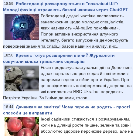
Роботодавці розчаровуються в "поколінні ШІ":
18:59
Молоді фахівці втрачають базові навички через ChatGPT
Роботодавці дедалі частіше висловлюють
занепокоєння щодо молодих спеціалістів,
яких називають «AI-native поколінням».
Попри активне використання штучного
інтелекту, багато випускників демонструють
поверхневі знання та слабші базові навички аналізу, пис...
Кремль готує розширення війни? Журналісти
18:50
озвучили кілька тривожних сценаріїв
Росія продовжує наступальні дії на Донеччині,
однак паралельно розглядає й інші можливі
напрямки ведення війни проти України. Про
це повідомляють поінформовані джерела, на
які посилається RBC-Ukraine, передають
Патріоти України. За їхніми даними, голов...
Дачникам на замітку! Чому персик не родить - прості
18:44
способи це виправити
Іноді садівники стикаються з розчаруванням,
коли на ділянці росте пишне, зелене та зовні
абсолютно здорове персикове дерево, але на