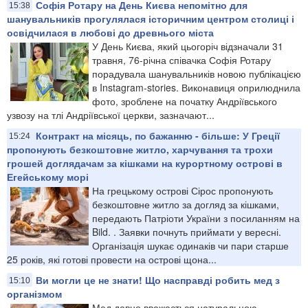
Софія Ротару на День Києва непомітно для
15:38
шанувальників прогулялася історичним центром столиці і
освідчилася в любові до древнього міста
У День Києва, який цьогоріч відзначали 31
травня, 76-річна співачка Софія Ротару
порадувала шанувальників новою публікацією
в Instagram-stories. Виконавиця оприлюднила
фото, зроблене на початку Андріївського
узвозу на тлі Андріївської церкви, зазначают...
Контракт на місяць, по бажанню - більше: У Греції
15:24
пропонують безкоштовне житло, харчування та трохи
грошей доглядачам за кішками на курортному острові в
Егейському морі
На грецькому острові Сірос пропонують
безкоштовне житло за догляд за кішками,
передають Патріоти України з посиланням на
Bild. . Заявки почнуть приймати у вересні.
Організація шукає одинаків чи пари старше
25 років, які готові провести на острові щона...
Ви могли це не знати! Що насправді робить мед з
15:10
організмом
Мед давно вважається натуральною