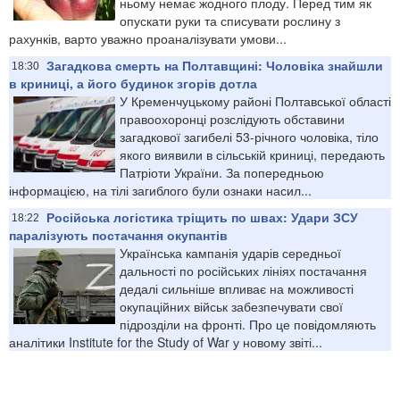
ньому немає жодного плоду. Перед тим як
опускати руки та списувати рослину з
рахунків, варто уважно проаналізувати умови...
Загадкова смерть на Полтавщині: Чоловіка знайшли
18:30
в криниці, а його будинок згорів дотла
У Кременчуцькому районі Полтавської області
правоохоронці розслідують обставини
загадкової загибелі 53-річного чоловіка, тіло
якого виявили в сільській криниці, передають
Патріоти України. За попередньою
інформацією, на тілі загиблого були ознаки насил...
Російська логістика тріщить по швах: Удари ЗСУ
18:22
паралізують постачання окупантів
Українська кампанія ударів середньої
дальності по російських лініях постачання
дедалі сильніше впливає на можливості
окупаційних військ забезпечувати свої
підрозділи на фронті. Про це повідомляють
аналітики Institute for the Study of War у новому звіті...