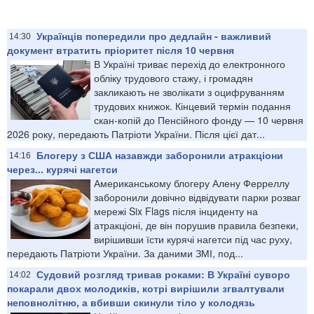
Українців попередили про дедлайн - важливий
14:30
документ втратить пріоритет після 10 червня
В Україні триває перехід до електронного
обліку трудового стажу, і громадян
закликають не зволікати з оцифруванням
трудових книжок. Кінцевий термін подання
скан-копій до Пенсійного фонду — 10 червня
2026 року, передають Патріоти України. Після цієї дат...
Блогеру з США назавжди заборонили атракціони
14:16
через... курячі нагетси
Американському блогеру Алену Ферреллу
заборонили довічно відвідувати парки розваг
мережі Six Flags після інциденту на
атракціоні, де він порушив правила безпеки,
вирішивши їсти курячі нагетси під час руху,
передають Патріоти України. За даними ЗМІ, под...
Судовий розгляд тривав роками: В Україні суворо
14:02
покарали двох молодиків, котрі вирішили згвалтували
неповнолітню, а вбивши скинули тіло у колодязь