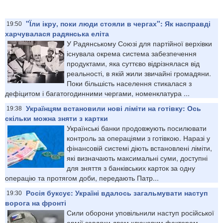
"Їли ікру, поки люди стояли в чергах": Як насправді
19:50
харчувалася радянська еліта
У Радянському Союзі для партійної верхівки
існувала окрема система забезпечення
продуктами, яка суттєво відрізнялася від
реальності, в якій жили звичайні громадяни.
Поки більшість населення стикалася з
дефіцитом і багатогодинними чергами, номенклатура ...
Українцям встановили нові ліміти на готівку: Ось
19:38
скільки можна зняти з картки
Українські банки продовжують посилювати
контроль за операціями з готівкою. Наразі у
фінансовій системі діють встановлені ліміти,
які визначають максимальні суми, доступні
для зняття з банківських карток за одну
операцію та протягом доби, передають Патр...
Росія буксує: Україні вдалось загальмувати наступ
19:30
ворога на фронті
Сили оборони уповільнили наступ російської
армії завдяки двом ключовим факторам -