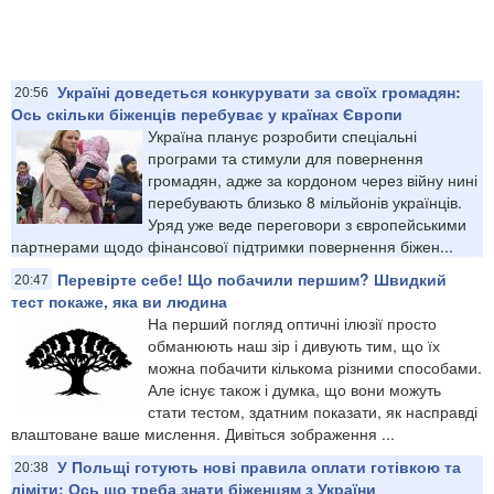
Україні доведеться конкурувати за своїх громадян:
20:56
Ось скільки біженців перебуває у країнах Європи
Україна планує розробити спеціальні
програми та стимули для повернення
громадян, адже за кордоном через війну нині
перебувають близько 8 мільйонів українців.
Уряд уже веде переговори з європейськими
партнерами щодо фінансової підтримки повернення біжен...
Перевірте себе! Що побачили першим? Швидкий
20:47
тест покаже, яка ви людина
На перший погляд оптичні ілюзії просто
обманюють наш зір і дивують тим, що їх
можна побачити кількома різними способами.
Але існує також і думка, що вони можуть
стати тестом, здатним показати, як насправді
влаштоване ваше мислення. Дивіться зображення ...
У Польщі готують нові правила оплати готівкою та
20:38
ліміти: Ось що треба знати біженцям з України