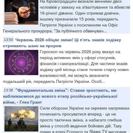
На Кіровоградщині визнали винними двох
чоловіків у замаху на зґвалтування та вбивстві
16-річної дівчини. Один отримав довічне,
іншому призначили 15 років, передають
Патріоти України з посиланням на Офіс
Генерального прокурора. "За публічного обвинувач...
Червень 2026 обіцяє зміни! Ці п’ять знаків зодіаку
13:50
отримають шанс на прорив
Гороскоп на червень 2026 року вказує на
період активних змін у сфері стосунків,
фінансів і самореалізації. Для частини знаків
зодіаку цей місяць стане точкою старту нових
можливостей, які можуть визначити
подальший рік, передають Патріоти України. Особ...
"Фундаментальна зміна": Ставки зростають, ми
13:38
наближаємося до нового етапу російсько-української
війни, - Глен Грант
Сили оборони України на окремих напрямках
починають просуватися вперед - це не
просто тактична зміна, а набагато глибша
зміна у способі ведення бойових дій. Таку
думку в етері Еспресо та Slawa.TV висловив