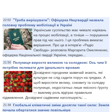
"Треба вирішувати": Офіцерка Нацгвардії назвала
22:02
головну проблему мобілізації в Україні
Українське суспільство має чимало нарікань
на процес мобілізації, а точіше — порушення
прав під час нього. І ця проблема вимагає
вирішення. Про це в інтерв’ю «Радіо
Свобода» розповіла Маргарита Омеляненко,
офіцерка Національної гвардії України, передаю...
Полуниця виросте великою та солодкою: Ось чим її
21:50
потрібно поливати для ідеального врожаю
Досвідчені городники зазвичай знають, які
культури не слід садити поруч на грядках. А
щоб виростити велику, соковиту та солодку
полуницю, недостатньо лише якісного ґрунту
— важливу роль відіграє правильне
підживлення. Досвідчені садівники наголошують: ...
​Глобальні кліматичні зміни досягли такої сили: Земля
21:38
почала обертатися значно повільніше