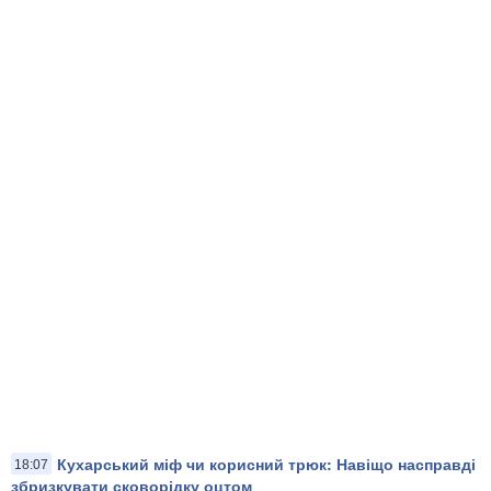
Кухарський міф чи корисний трюк: Навіщо насправді
18:07
збризкувати сковорідку оцтом