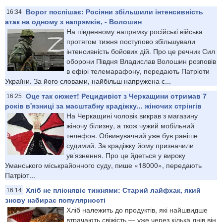
Ворог поспішає: Росіяни збільшили інтенсивність
16:34
атак на одному з напрямків, - Волошин
На південному напрямку російські війська
протягом тижня поступово збільшували
інтенсивність бойових дій. Про це речник Сил
оборони Півдня Владислав Волошин розповів
в ефірі телемарафону, передають Патріоти
України. За його словами, найбільш напружена с...
Оце так сюжет! Рецидивіст з Черкащини отримав 7
16:25
років в'язниці за масштабну крадіжку... жіночих стрінгів
На Черкащині чоловік викрав з магазину
жіночу білизну, а ткож чужий мобільний
телефон. Обвинувачний уже був раніше
судимий. За крадіжку йому призначили
ув’язнення. Про це йдеться у вироку
Уманського міськрайонного суду, пише «18000», передають
Патріот...
Хліб не пліснявіє тижнями: Старий лайфхак, який
16:14
знову набирає популярності
Хліб належить до продуктів, які найшвидше
втрачають свіжість — уже через кілька днів він