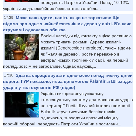
передають Патріоти України. Понад 10-12%
українських далекобійних безпілотників стабіль...
Може нашкодити, навіть якщо не торкатися: Що
17:39
відомо про одне з найнебезпечніших дерев у світі. Б'є наче
струмом і одночасно обпікає
Болісні наслідки від контакту з цією рослиною
можуть тривати роками. Дерево джимпі-
джимпі (Dendrocnide moroides), також відоме
як "жаляче дерево", росте переважно в
австралійських тропічних лісах і, на перший
погляд, зовсім не загрозливе. Однак науковц...
Здатна опрацьовувати одночасно понад тисячу цілей
17:30
ворога: ГУР показало, як за допомогою Palantir зі ШІ завдає
ударів у тил окупантів РФ (відео)
Україна використовує унікальну
інтелектуальну систему для масованих ударів
по території Росії. Штучний інтелект компанії
Palantir керує тисячами безпілотників
одночасно, знаходячи вразливі місця у
ворожій обороні, передають Патріоти України з посиланн...