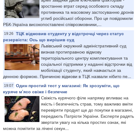
зростанню втрат серед особового складу
противника та масовому застосуванню дронів
углиб російської оборони. Про це повідомили
РБК-Україна високопоставлені співрозмовники,...
ТЦК відмовив студенту у відстрочці через статус
19:26
резервіста: Ось що вирішив суд
Львівський окружний адміністративний суд
визнав протиправною відмову
територіального центру комплектування та
соціальної підтримки у наданні відстрочки від
мобілізації студенту, який навчається за
денною формою. Причиною відмови в ТЦК назвали нібито пе...
Один простий тест у магазині: Як зрозуміти, що
19:07
куряче м’ясо свіже і безпечне
Свіжість курячого філе напряму впливає на
якість і безпечність страв, тому важливо вміти
перевіряти продукт ще до покупки в магазині,
передають Патріоти України. Експерти радять
звертати увагу на кілька простих ознак, які
можна помітити за лічені секун...