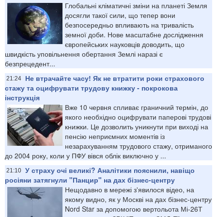
Глобальні кліматичні зміни на планеті Земля
досягли такої сили, що тепер вони
безпосередньо впливають на тривалість
земної доби. Нове масштабне дослідження
європейських науковців доводить, що
швидкість уповільнення обертання Землі наразі є
безпрецедент...
Не втрачайте часу! Як не втратити роки страхового
21:24
стажу та оцифрувати трудову книжку - покрокова
інструкція
Вже 10 червня спливає граничний термін, до
якого необхідно оцифрувати паперові трудові
книжки. Це дозволить уникнути при виході на
пенсію неприємних моментів із
незарахуванням трудового стажу, отриманого
до 2004 року, коли у ПФУ вівся облік виключно у ...
У страху очі великі? Аналітики пояснили, навіщо
21:10
росіяни затягнули "Панцир" на дах бізнес-центру
Нещодавно в мережі з'явилося відео, на
якому видно, як у Москві на дах бізнес-центру
Nord Star за допомогою вертольота Мі-26Т