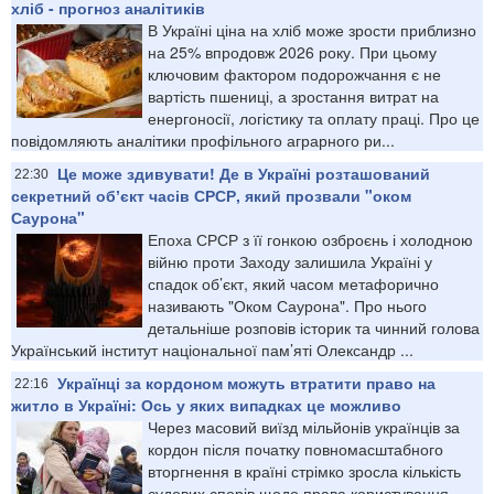
хліб - прогноз аналітиків
В Україні ціна на хліб може зрости приблизно
на 25% впродовж 2026 року. При цьому
ключовим фактором подорожчання є не
вартість пшениці, а зростання витрат на
енергоносії, логістику та оплату праці. Про це
повідомляють аналітики профільного аграрного ри...
Це може здивувати! Де в Україні розташований
22:30
секретний обʼєкт часів СРСР, який прозвали "оком
Саурона"
Епоха СРСР з її гонкою озброєнь і холодною
війню проти Заходу залишила Україні у
спадок об’єкт, який часом метафорично
називають "Оком Саурона". Про нього
детальніше розповів історик та чинний голова
Український інститут національної пам’яті Олександр ...
Українці за кордоном можуть втратити право на
22:16
житло в Україні: Ось у яких випадках це можливо
Через масовий виїзд мільйонів українців за
кордон після початку повномасштабного
вторгнення в країні стрімко зросла кількість
судових спорів щодо права користування