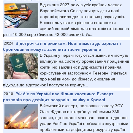
Від липня 2027 року в усіх країнах-членах
Європейського Союзу почнуть діяти нові
жорсткі правила для готівкових розрахунків.
Брюссель ухвалив рішення встановити
єдиний верхній ліміт для платежів готівкою на
рівні 10 000 євро (близько 42 000 злотих). Ус...
Відстрочка під ризиком: Нові вимоги до зарплат і
20:24
бронювання можуть зачепити тисячі українців
В Україні у червні готуються зміни, які можуть
вплинути на систему бронювання працівників
критично важливих підприємств і правила
користування застосунком Резерв+. Йдеться
про нові вимоги до бізнесу, оновлення
підходів до відстрочок і поступове коригув...
РФ б’є по Україні все більш хаотично: Експерт
20:10
розповів про дефіцит ресурсів і паніку в Кремлі
Військовий експерт, полковник запасу ЗСУ
Олег Жданов в інтерв’ю українським ЗМІ
заявив, що останні масовані ракетно-дронові
удари Росії по Україні пов’язані з внутрішніми
проблемами та дефіцитом ресурсів у країні-