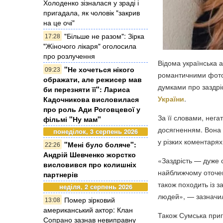
Холоденко зізналася у зраді і
пригадала, як чоловік "закрив
на це очі"
"Більше не разом": Зірка
17:28
"Жіночого лікаря" оголосила
про розлучення
Відома українська 
"Не хочеться нікого
09:23
романтичними фото 
ображати, але режисер мав
думками про заздрі
би перезняти її": Лариса
України
.
Кадочникова висловилася
про роль Ади Роговцевої у
За її словами, нег
фільмі "Ну мам"
досягненням. Вона 
понеділок, 3 серпень 2026
у різких коментарях 
"Мені було боляче":
22:26
Андрій Шевченко жорстко
«Заздрість — дуже с
висловився про колишніх
найближчому оточен
партнерів
також походить із з
неділя, 2 серпень 2026
людей», — зазначил
Помер зірковий
13:08
американський актор: Клан
Також Сумська прига
Сопрано зазнав невиправну