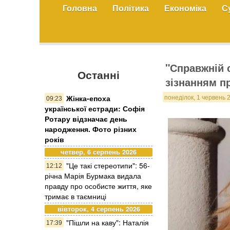
Головна
Політика
Економіка
С
"Справжній 
Останні
зізнанням п
Жінка-епоха
понеділок, 1 червень 
09:23
української естради: Софія
Ротару відзначає день
народження. Фото різних
років
четвер, 6 серпень 2026
"Це такі стереотипи": 56-
12:12
річна Марія Бурмака видала
правду про особисте життя, яке
тримає в таємниці
вівторок, 4 серпень 2026
"Пішли на каву": Наталія
17:39