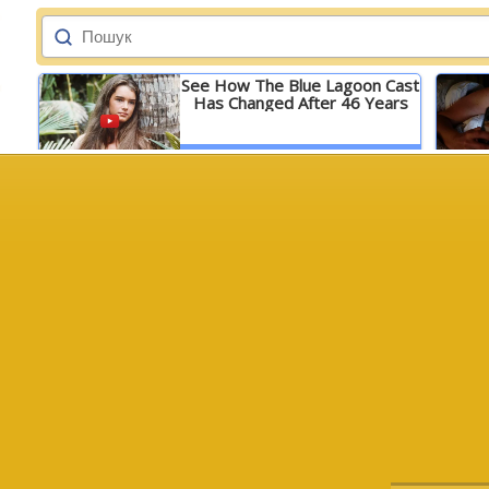
See How The Blue Lagoon Cast
Has Changed After 46 Years
Детальніше