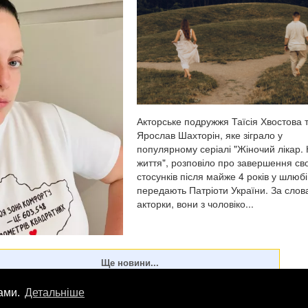
Акторське подружжя Таїсія Хвостова 
Ярослав Шахторін, яке зіграло у
популярному серіалі "Жіночий лікар.
життя", розповіло про завершення св
стосунків після майже 4 років у шлюбі
передають Патріоти України. За сло
акторки, вони з чоловіко...
алія Холоденко зізналася,
зраджувала партнера,
стою за пережите у
лами.
Детальніше
кож заявила, що вдавалася
лама
info
@
patrioty