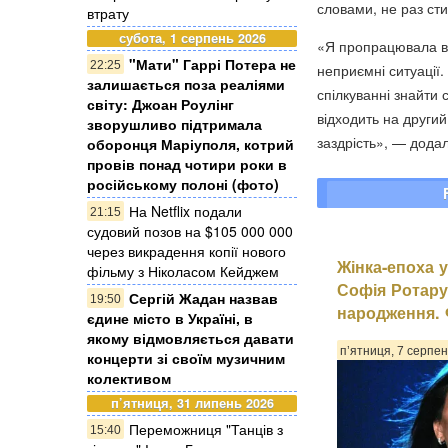
словами, не раз сти
втрату
субота, 1 серпень 2026
«Я пропрацювала в т
"Мати" Гаррі Потера не
22:25
неприємні ситуації.
залишається поза реаліями
спілкуванні знайти 
світу: Джоан Роулінг
відходить на другий
зворушливо підтримала
заздрість», — дода
оборонця Маріуполя, котрий
провів понад чотири роки в
російському полоні (фото)
На Netflix подали
21:15
судовий позов на $105 000 000
через викрадення копії нового
Жінка-епоха у
фільму з Ніколасом Кейджем
Софія Ротару
Сергій Жадан назвав
19:50
народження. 
єдине місто в Україні, в
якому відмовляється давати
п’ятниця, 7 серпен
концерти зі своїм музичним
колективом
п’ятниця, 31 липень 2026
Переможниця "Танців з
15:40