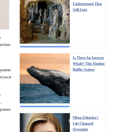
Underground That
Still Exist
в
воїми
Is There An Intersex
Whale? This Finding
 чужим
Baffles Science
яється
у
,
ідомих
Olena Zelenska's
Life Changed
Overnight