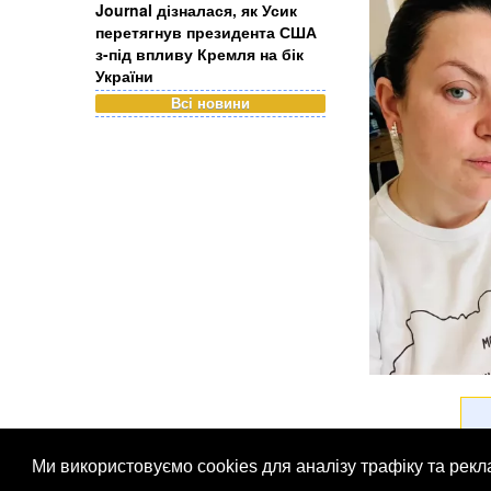
Journal дізналася, як Усик
перетягнув президента США
з-під впливу Кремля на бік
України
Всі новини
Психологиня Нат
що в минулому 
назвавши це пом
Ми використовуємо cookies для аналізу трафіку та рек
стосунках, а та
© Патріоти України 2026
Правова інформація
Рек