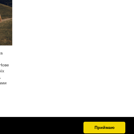
та
 Нове
оїх
,
вами
Приймаю
.org.ua