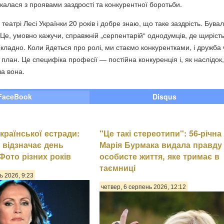
калася з проявами заздрості та конкурентної боротьби.
еатрі Лесі Українки 20 років і добре знаю, що таке заздрість. Бувал
 Це, умовно кажучи, справжній „серпентарій“ однодумців, де щирість
складно. Коли йдеться про ролі, ми стаємо конкурентками, і дружба 
 план. Це специфіка професії — постійна конкуренція і, як наслідок,
ла вона.
FaceBook
Disqus
країнської естради:
"Це такі стереотипи": 56-річна
 відзначає день
Марія Бурмака видала правду
Фото різних років
особисте життя, яке тримає в
таємниці
ь 2026, 9:23
четвер, 6 серпень 2026, 12:12