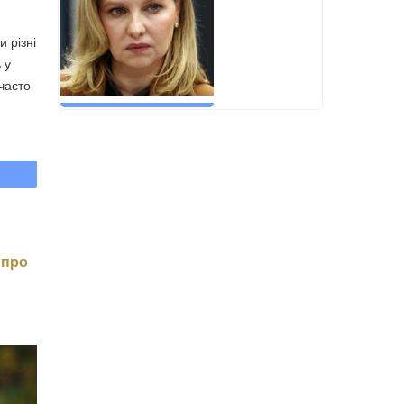
и різні
 у
часто
 про