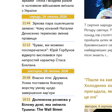
зірками" Ілона Гвоздева разом
із чоловіком-військовим виїхала
з України
середа, 29 липень 2026
Зіркова пара ошелешила
21:44
7 серпня народн
заявою: Чому коханий Наталки
Ротару святкує 7
Денисенко терміново змінив
понад пів столітт
прізвище
пройшла шлях ві
"Буває, ми можемо
буковинського се
12:12
посперечатися": Юрій Горбунов
найвідоміших укр
відверто висловився про
пісні знають і...
непростий характер Стаса
Боклана
вівторок, 28 липень 2026
Вчасно піти: Дружина
20:48
"Пішли на кав
Усика поставила боксеру
Холоденко зіз
жорстку умову щодо
пригадала, як
завершення кар'єри
це очі"
Доленосна розмова у
18:21
Білому домі, яка змінила
вівторок, 4 серпен
Трампа: The Wall Street