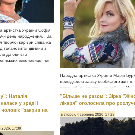
а артистка України Софія
9-й день народження. . За
я творчої кар’єри співачка
д талановитої дівчини з
ла до однієї з
аїнських виконавиць, чиї
Народна артистка України Марія Бур
привідкрила завісу особистого життя,
зазвичай не виносить на публіку. Як
поділилася 56-річна виконавиця, нараз
у": Наталія
"Більше не разом": Зірка "Жін
серце не вільне, однак пов'язувати с
налася у зраді і
лікаря" оголосила про розлуч
узами шлюбу з партнером вона не
 чоловік "закрив на
поспішає, передають Па...
вівторок, 4 серпень 2026, 17:28
ь 2026, 17:39