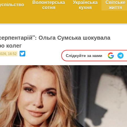
Волонтерська
Українська
Світське
успільство
сотня
кухня
життя
серпентарій": Ольга Сумська шокувала
ро колег
Twitter
2026, 16:52
Слідкуйте за нами