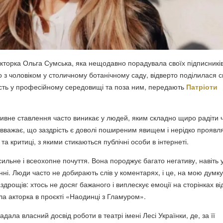
акторка Ольга Сумська, яка нещодавно порадувала своїх підписникі
з чоловіком у столичному ботанічному саду, відверто поділилася с
сть у професійному середовищі та поза ним, передають
Патріоти
ативне ставлення часто виникає у людей, яким складно щиро радіти
вважає, що заздрість є доволі поширеним явищем і нерідко проявл
та критиці, з якими стикаються публічні особи в інтернеті.
ильне і всеохопне почуття. Вона породжує багато негативу, навіть 
ні. Люди часто не добирають слів у коментарях, і це, на мою думку
аздрощів: хтось не досяг бажаного і виплескує емоції на сторінках в
а акторка в проєкті «Наодинці з Гламуром».
дала власний досвід роботи в театрі імені Лесі Українки, де, за її