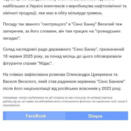
найбільших в Україні комплексів з виробництва нафтохімічної та
хімічної продукції, яке має в обігу мільярди гривень.
Посаду так званого "смотрящого" в "Сенс Банку" Веселий теж
заперечив, за його словами, він там працює на "громадських
засадах".
Склад наглядової ради державного "Сенс Банку", призначений
18 червня 2025 року, за понад місяць до цього обговорювали
фігуранти справи "Мідас".
На плівках зафіксована розмова Олександра Цукермана та
Василя Веселого, який став радником керівника "Сенс Банком"
після його націоналізації від російських власників у 2023 році.
Інформація, котра опублікована на цій сторінці не має стосунку до редакції порталу
patrioty.org.ua, всі права та відповідальність стосуються фізичних та юридичних осіб, котрі її
оприлюднили.
FaceBook
Disqus