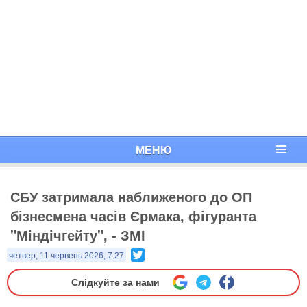
МЕНЮ
СБУ затримала наближеного до ОП
бізнесмена часів Єрмака, фігуранта
"Міндічгейту", - ЗМІ
Twitter
четвер, 11 червень 2026, 7:27
Слідкуйте за нами