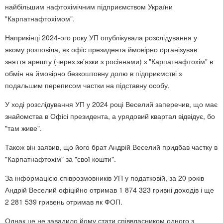
найбільшим нафтохімічним підприємством України
"Карпатнафтохімом".
Наприкінці 2024-ого року УП опублікувала розслідування у
якому розповіла, як офіс президента ймовірно організував
зняття арешту (через зв'язки з росіянами) з "Карпатнафтохім" в
обмін на ймовірно безкоштовну долю в підприємстві з
подальшим переписом частки на підставну особу.
У ході розслідування УП у 2024 році Веселий заперечив, що має
знайомства в Офісі президента, а урядовий квартал відвідує, бо
"там живе".
Також він заявив, що його брат Андрій Веселий придбав частку в
"Карпатнафтохім" за "свої кошти".
За інформацією співрозмовників УП у податковій, за 20 років
Андрій Веселий офіційно отримав 1 874 323 гривні доходів і ще
2 281 539 гривень отримав як ФОП.
Однак це не завадило йому стати співвласником одного з