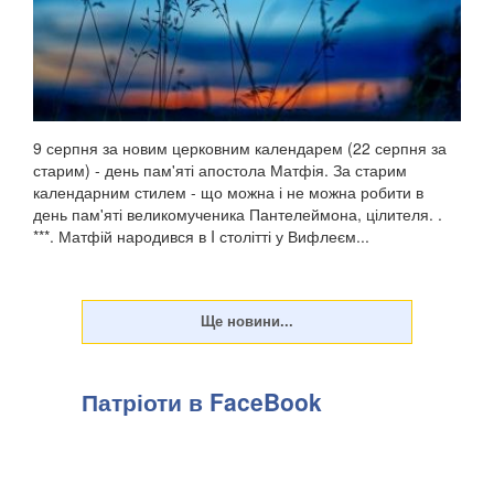
9 серпня за новим церковним календарем (22 серпня за
старим) - день пам'яті апостола Матфія. За старим
календарним стилем - що можна і не можна робити в
день пам'яті великомученика Пантелеймона, цілителя. .
***. Матфій народився в I столітті у Вифлеєм...
Патріоти в FaceBook