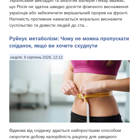
Український викладач та аналітик Валерій Пекар вважає,
що Росія не здатна швидко досягти фізичного виснаження
українців або забезпечити вирішальний прорив на фронті.
Натомість противник намагається морально виснажити
суспільство та довести людей до ста...
Руйнує метаболізм: Чому не можна пропускати
сніданок, якщо ви хочете схуднути
неділя, 9 серпень 2026, 12:12
Відмова від сніданку здається найпростішим способом
скоротити добову калорійність раціону для швидкого