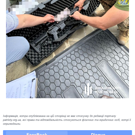
Інформація, котра опублікована на цій сторінці не має стосунку до редакції порталу
patrioty.org.ua, всі права та відповідальність стосуються фізичних та юридичних осіб, котрі її
оприлюднили.
FaceBook
Disqus