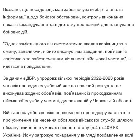
Вказано, що посадовець мав забезпечувати збір та аналіз
інформації щодо бойової обстановки, контроль виконання
наказів командування та підготовку пропозицій для планування
бойових дій.
"Однак замість цього він систематично вводив керівництво в
оману, заявляючи, нібито виконує інші завдання, пов’язані з
логістикою та забезпеченням діяльності військової частини", –
йдеться в повідомленні.
За даними ДБР, упродовж кількох періодів 2022-2023 років
чоловік проводив службовий час на власний розсуд та не
виконував жодних обов’язків, пов’язаних із проходженням
військової служби у частині, дислокованій у Черкаській області.
Військовослужбовцю вже повідомлено про підозру за сттатею
про ухилення від несення обов’язків військової служби шляхом
обману, вчинене в умовах воєнного стану (ч.4 ст.409 КК
України). Йому загрожує покарання у вигляді позбавлення волі