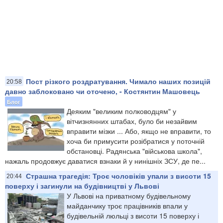
Пост різкого роздратування. Чимало наших позицій
20:58
давно заблоковано чи оточено, - Костянтин Машовець
Блог
Деяким "великим полководцям" у
вітчизнянних штабах, було би незайвим
вправити мізки ... Або, якщо не вправити, то
хоча би примусити розібратися у поточній
обстановці. Радянська "військова школа",
нажаль продовжує даватися взнаки й у нинішніх ЗСУ, де пе...
Страшна трагедія: Троє чоловіків упали з висоти 15
20:44
поверху і загинули на будівництві у Львові
У Львові на приватному будівельному
майданчику троє працівників впали у
будівельній люльці з висоти 15 поверху і