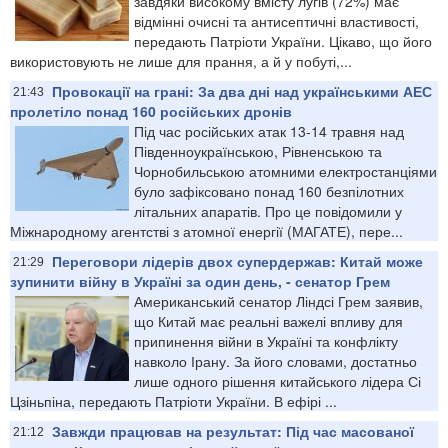
завдяки високому вмісту лугів (72%) має
відмінні очисні та антисептичні властивості,
передають Патріоти України. Цікаво, що його
використовують не лише для прання, а й у побуті,...
Провокації на грані: За два дні над українськими АЕС
21:43
пролетіло понад 160 російських дронів
Під час російських атак 13-14 травня над
Південноукраїнською, Рівненською та
Чорнобильською атомними електростанціями
було зафіксовано понад 160 безпілотних
літальних апаратів. Про це повідомили у
Міжнародному агентстві з атомної енергії (МАГАТЕ), пере...
Переговори лідерів двох супердержав: Китай може
21:29
зупинити війну в Україні за один день, - сенатор Грем
Американський сенатор Ліндсі Грем заявив,
що Китай має реальні важелі впливу для
припинення війни в Україні та конфлікту
навколо Ірану. За його словами, достатньо
лише одного рішення китайського лідера Сі
Цзіньпіна, передають Патріоти України. В ефірі ...
Завжди працював на результат: Під час масованої
21:12