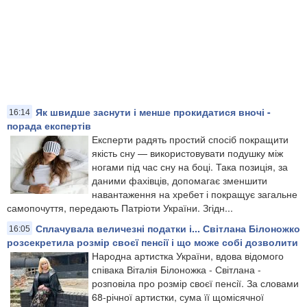
Як швидше заснути і менше прокидатися вночі -
16:14
порада експертів
Експерти радять простий спосіб покращити
якість сну — використовувати подушку між
ногами під час сну на боці. Така позиція, за
даними фахівців, допомагає зменшити
навантаження на хребет і покращує загальне
самопочуття, передають Патріоти України. Згідн...
Сплачувала величезні податки і... Світлана Білоножко
16:05
розсекретила розмір своєї пенсії і що може собі дозволити
Народна артистка України, вдова відомого
співака Віталія Білоножка - Світлана -
розповіла про розмір своєї пенсії. За словами
68-річної артистки, сума її щомісячної