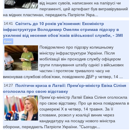
від інших сувоїв, написаних на папірусі чи
пергаменті, цей артефакт був вигравіруваний
на мідних пластинах, передають Патріоти Укра...
Світить до 10 років ув'язнення: Ексміністр
14:41
інфраструктури Володимир Омелян отримав підозру в
ухиленні від несення обов’язків військової служби, - ЗМІ
Блог
Повідомлено про підозру колишньому
міністру інфраструктури України. Після
мобілізації він проходив службу офіцером
групи планування штабу однієї з військових
частин і протягом тривалого часу не
виконував службові обов’язки, повідомило ДБР у четвер, 14 ...
Політичн криза в Латвії: Прем'єр-міністр Евіка Сіліня
14:27
оголосила про свою відставку
Прем’єр-міністр Латвії Евіка Сіліня оголосила
про свою відставку. Про це вона повідомила в
соцмережі Х в четвер, 14 травня. За її
словами, розкол у коаліції виник через
кандидатуру на посаду нового міністра
оборони, передають Патріоти України. "Сьогодн...