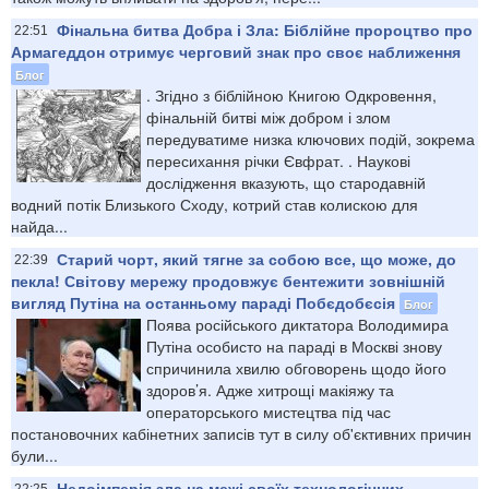
Фінальна битва Добра і Зла: Біблійне пророцтво про
22:51
Армагеддон отримує черговий знак про своє наближення
Блог
​. Згідно з біблійною Книгою Одкровення,
фінальній битві між добром і злом
передуватиме низка ключових подій, зокрема
пересихання річки Євфрат. . Наукові
дослідження вказують, що стародавній
водний потік Близького Сходу, котрий став колискою для
найда...
Старий чорт, який тягне за собою все, що може, до
22:39
пекла! Світову мережу продовжує бентежити зовнішній
вигляд Путіна на останньому параді Побєдобєсія
Блог
Поява російського диктатора Володимира
Путіна особисто на параді в Москві знову
спричинила хвилю обговорень щодо його
здоров’я. Адже хитрощі макіяжу та
операторського мистецтва під час
постановочних кабінетних записів тут в силу об'єктивних причин
були...
Недоімперія зла на межі своїх технологічних
22:25