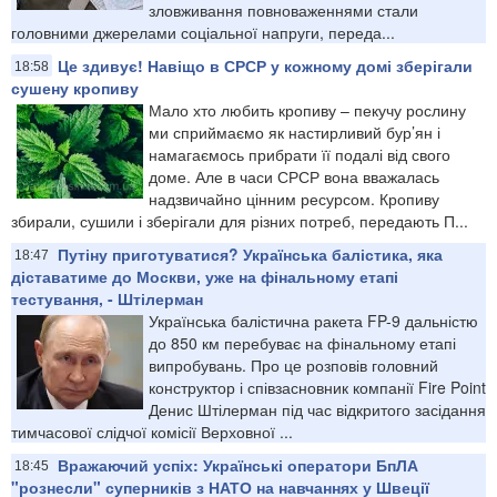
зловживання повноваженнями стали
головними джерелами соціальної напруги, переда...
Це здивує! Навіщо в СРСР у кожному домі зберігали
18:58
сушену кропиву
Мало хто любить кропиву – пекучу рослину
ми сприймаємо як настирливий бур’ян і
намагаємось прибрати її подалі від свого
доме. Але в часи СРСР вона вважалась
надзвичайно цінним ресурсом. Кропиву
збирали, сушили і зберігали для різних потреб, передають П...
Путіну приготуватися? Українська балістика, яка
18:47
діставатиме до Москви, уже на фінальному етапі
тестування, - Штілерман
Українська балістична ракета FP-9 дальністю
до 850 км перебуває на фінальному етапі
випробувань. Про це розповів головний
конструктор і співзасновник компанії Fire Point
Денис Штілерман під час відкритого засідання
тимчасової слідчої комісії Верховної ...
Вражаючий успіх: Українські оператори БпЛА
18:45
"рознесли" суперників з НАТО на навчаннях у Швеції