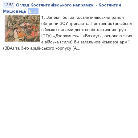
Огляд Костянтинівського напрямку, - Костянтин
12:58
Машовець
Блог
1. Запеклі бої за Костянтинівський район
оборони ЗСУ тривають. Противник (російські
війська) силами двох своїх тактичних груп
(ТГр) «Дзержинск» і «Бахмут», основою яких
є війська (сили) 8-ї загальновійськової армії
(ЗВА) та 3-го армійського корпусу (А...