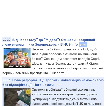
Від "Кварталу" до "Мідаса": Офшори і родинний
19:39
люкс експомічника Зеленського, - BIHUS Info
Блог
Це ж як треба було працювати в ОП, щоб
твоя рідня обросла активами на мільйони
баксів? Схоже, цим секретом володіє Сергій
Шефір – «друг Зеленського», давній бізнес-
партнер, співзасновник «Кварталу» і колишній
перший помічник президента. . Після то...
Нова реформа ТЦК зробить мобілізацію неможливою
19:15
без відеофіксації: Чого чекати
Система мобілізації в Україні сьогодні як
ніколи зтикається з гострою кризою довіри.
Бусифікація, відсутність дієвих механізмів
відповідальності працівників ТЦК та численні