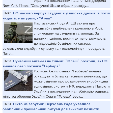
України з посиланням на анонімні джерела
New York Times. "Сполучені Штати зібрали розвіду...
РФ масово вербує студентів у війська дронів, а потім
16:42
кидає їх у штурми, - "Атеш"
Партизанський рух АТЕШ заявив про
масштабну вербувальну кампанію в Росії,
спрямовану на студентів та молодь. За
даними підпілля, росіян активно залучають
до підрозділів безпілотних систем,
рекламуючи службу як сучасну та «технологічну», передають
Патрі...
Сучасніші антени і не тільки: "Флеш" розкрив, як РФ
16:33
змінила безпілотники "Гербера"
Російські безпілотники "Гербера" почали
оснащувати більш сучасними антенами, що
може свідчити про розширення виробництва
відповідних систем у РФ, передають Патріоти
України з посиланням на публікацію радника
міністра оборони України Сергія "Флеша" Беск...
Ніхто не забутий: Верховна Рада ухвалила
16:24
особливий прощальний ритуал для зниклих безвісти