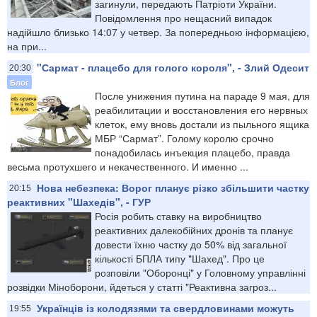
загинули, передають Патріоти України.
Повідомлення про нещасний випадок
надійшло близько 14:07 у четвер. За попередньою інформацією,
на при...
"Сармат - плацебо для голого короля", - Злий Одесит
20:30
Блог
После унижения путина на параде 9 мая, для
реабилитации и восстановления его нервных
клеток, ему вновь достали из пыльного ящика
МБР “Сармат”. Голому королю срочно
понадобилась инъекция плацебо, правда
весьма протухшего и некачественного. И именно ...
Нова небезпека: Ворог планує різко збільшити частку
20:15
реактивних "Шахедів", - ГУР
Росія робить ставку на виробництво
реактивних далекобійних дронів та планує
довести їхню частку до 50% від загальної
кількості БПЛА типу "Шахед". Про це
розповіли "Оборонці" у Головному управлінні
розвідки Міноборони, йдеться у статті "Реактивна загроз...
Українців із колодязями та свердловинами можуть
19:55