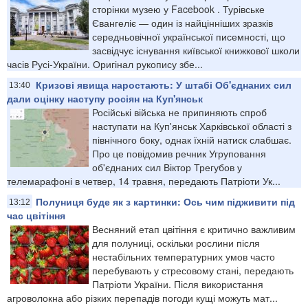
сторінки музею у Facebook . Турівське
Євангеліє — один із найцінніших зразків
середньовічної української писемності, що
засвідчує існування київської книжкової школи
часів Русі-України. Оригінал рукопису збе...
Кризові явища наростають: У штабі Об'єднаних сил
13:40
дали оцінку наступу росіян на Куп'янськ
Російські війська не припиняють спроб
наступати на Куп'янськ Харківської області з
північного боку, однак їхній натиск слабшає.
Про це повідомив речник Угруповання
об'єднаних сил Віктор Трегубов у
телемарафоні в четвер, 14 травня, передають Патріоти Ук...
Полуниця буде як з картинки: Ось чим підживити під
13:12
час цвітіння
Весняний етап цвітіння є критично важливим
для полуниці, оскільки рослини після
нестабільних температурних умов часто
перебувають у стресовому стані, передають
Патріоти України. Після використання
агроволокна або різких перепадів погоди кущі можуть мат...