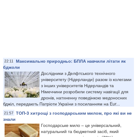
Максимально природньо: БПЛА навчили літати як
22:11
бджоли
Дослідники з Делфтського технічного
університету (Нідерланди) разом із колегами
з інших університетів Нідерландів та
Німеччини розробили систему навігації для
дронів, натхненну поведінкою медоносних
бджіл, передають Патріоти України з посиланням на Eur...
ТОП-3 хитрощі з господарським милом, про які ви не
21:57
знали
Господарське мило – це універсальний,
натуральний та бюджетний засіб, який