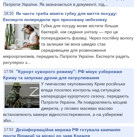
Патріоти України. Як зазначається в документі, під...
Як часто треба міняти губку для миття посуду:
18:10
Експерти попередили про приховану небезпеку
Губка для посуду може містити більше
бактерій, ніж сидіння унітазу — про це
попереджають фахівці. Через постійну вологу
та залишки їжі вона швидко стає
середовищем для розмноження
мікроорганізмів, передають Патріоти України. Експерти радять
регулярно з...
"Курорт суворого режиму": РФ мінує узбережжя
17:56
Криму та запускає дрони для патрулювання
У тимчасово окупованому Крим російська
влада посилює контроль над ситуацією
напередодні курортного сезону, передають
Патріоти України. Як повідомляють місцеві
джерела, у лісових масивах масово
встановлюють камери відеоспостереження, а на узбережжі
збіл...
Дезінформаційна мережа РФ готувала кампанію
17:52
проти Вірменії за місяці до заяв Кремля