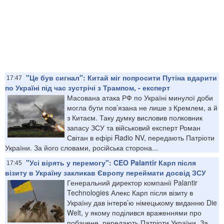
"Це був сигнал": Китай міг попросити Путіна вдарити
17:47
по Україні під час зустрічі з Трампом, - експерт
Масована атака РФ по Україні минулої доби
могла бути пов’язана не лише з Кремлем, а й
з Китаєм. Таку думку висловив полковник
запасу ЗСУ та військовий експерт Роман
Світан в ефірі Radio NV, передають Патріоти
України. За його словами, російська сторона...
"Усі вірять у перемогу": CEO Palantir Карп після
17:45
візиту в Україну закликав Європу переймати досвід ЗСУ
Генеральний директор компанії Palantir
Technologies Алекс Карп після візиту в
Україну дав інтерв’ю німецькому виданню Die
Welt, у якому поділився враженнями про
побачене, передають Патріоти України. За