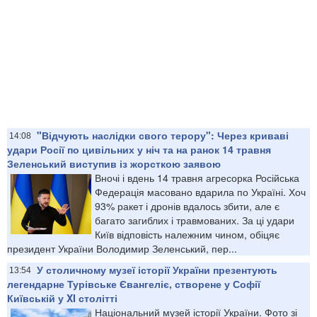
"Відчують наслідки свого терору": Через криваві
14:08
удари Росії по цивільних у ніч та на ранок 14 травня
Зеленський виступив із жорсткою заявою
Вночі і вдень 14 травня агресорка Російська
Федерація масовано вдарила по Україні. Хоч
93% ракет і дронів вдалось збити, але є
багато загиблих і травмованих. За ці удари
Київ відповість належним чином, обіцяє
президент України Володимир Зеленський, пер...
У столичному музеї історії України презентують
13:54
легендарне Турівське Євангеліє, створене у Софії
Київській у XI столітті
Національний музей історії України. Фото зі