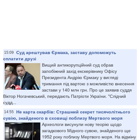
Суд арештував Єрмака, заставу допоможуть
15:09
сплатити друзі
‎Вищий антикорупційний суд обрав
запобіжний захід екскерівнику Офісу
Президента Андрію Єрмаку у вигляді
тримання під вартою з можливістю внесення
застави у 140 млн грн. ‎Про це заявив суддя
Віктор Ногачевський, передають Патріоти України. "Слідчий
судд...
Не карта скарбів: Страшний секрет тисячолітнього
14:55
сувію, знайденого в сховищі поблизу Мертвого моря
Археологи висунули нову теорію щодо
загадкового Мідного сувою, знайденого ще
1952 року поблизу Мертвого моря. На відміну