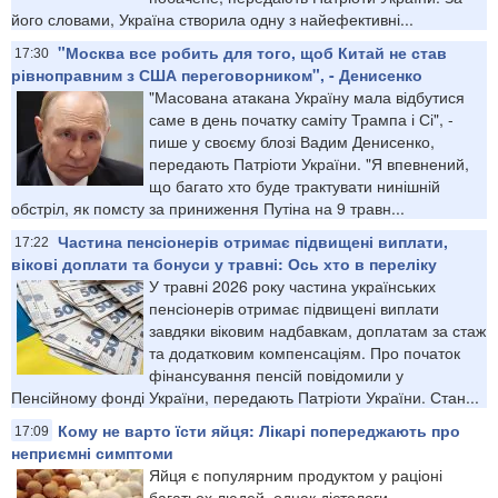
його словами, Україна створила одну з найефективні...
"Москва все робить для того, щоб Китай не став
17:30
рівноправним з США переговорником", - Денисенко
"Масована атакана Україну мала відбутися
саме в день початку саміту Трампа і Сі", -
пише у своєму блозі Вадим Денисенко,
передають Патріоти України. "Я впевнений,
що багато хто буде трактувати нинішній
обстріл, як помсту за приниження Путіна на 9 травн...
Частина пенсіонерів отримає підвищені виплати,
17:22
вікові доплати та бонуси у травні: Ось хто в переліку
У травні 2026 року частина українських
пенсіонерів отримає підвищені виплати
завдяки віковим надбавкам, доплатам за стаж
та додатковим компенсаціям. Про початок
фінансування пенсій повідомили у
Пенсійному фонді України, передають Патріоти України. Стан...
Кому не варто їсти яйця: Лікарі попереджають про
17:09
неприємні симптоми
Яйця є популярним продуктом у раціоні
багатьох людей, однак дієтологи