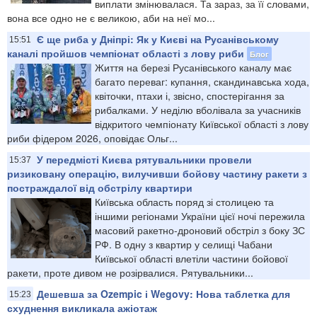
виплати змінювалася. Та зараз, за її словами,
вона все одно не є великою, аби на неї мо...
Є ще риба у Дніпрі: Як у Києві на Русанівському
15:51
каналі пройшов чемпіонат області з лову риби
Блог
Життя на березі Русанівського каналу має
багато переваг: купання, скандинавська хода,
квіточки, птахи і, звісно, спостерігання за
рибалками. У неділю вболівала за учасників
відкритого чемпіонату Київської області з лову
риби фідером 2026, оповідає Ольг...
У передмісті Києва рятувальники провели
15:37
ризиковану операцію, вилучивши бойову частину ракети з
постраждалої від обстрілу квартири
Київська область поряд зі столицею та
іншими регіонами України цієї ночі пережила
масовий ракетно-дроновий обстріл з боку ЗС
РФ. В одну з квартир у селищі Чабани
Київської області влетіли частини бойової
ракети, проте дивом не розірвалися. Рятувальники...
Дешевша за Ozempic і Wegovy: Нова таблетка для
15:23
схуднення викликала ажіотаж