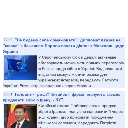
"Не будемо себе обманювати": Дипломат вказав на
17:00
"нюанс" з бажанням Європи почати діалог з Москвою щодо
України
У Європейському Союзі дедалі активніше
обговорюють можливість прямих переговорів
із Росією щодо війни в Україні. Водночас такі
ініціативи можуть містити ризики для
українських інтересів, передають Патріоти
України. Ексміністр закордонних справ України ...
Головне - гроші? Китайські фірми планують таємно
16:51
продавати зброю Ірану, - NYT
Китайські компанії обговорювали продаж
зброї з Іраном, плануючи відправити її через
інші країни, щоб приховати походження
військової допомоги, передають Патріоти