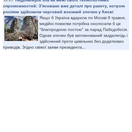
спроможностей: З'ясовано вже деталі про ракету, котрою
росіяни здійснили черговий воєнний злочин у Києві
Якщо б Україна вдарила по Москві 9 травня,
медійні помилки потрібна онолосили б це
"благородною постою" за парад Пабєдобєсія.
Однак злочин був запланований заздалегідь і
здійснений проти цивільних без додаткових
приводів. Згідно свіжої заяви президента...