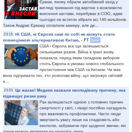
Єрмак, якому обрали запобіжний захід у
вигляді тримання під вартою з можливістю
внесення застави, перебуває в СІЗО, адже
сьогодні не встигли зібрати всі 140 мільйонів.
Також Андрію Єрмаку оплатили камеру, але де...
Ні США, ні Європа самі по собі не можуть стати
23:15
повноцінною альтернативою Китаю, - FT
Блог
США і Європа все ще залишаються
сильнішими разом. Війна в Ірані знову
показала, перед яким складним вибором
стоїть Європа в умовах нового глобального
протистояння між США та Китаєм. Чи має
вона підтримати тих, хто розпочав війну, що загрожує світовій
е...
Це жахає! Медики назвали несподівану причину, яка
23:03
підвищує ризик раку
Рак залишається однією з головних причин
смертності у світі, і лікарі постійно нагадують
про важливість профілактики. Часто люди
звертають увагу лише на спадковість або
екологію, забуваючи про щоденні звички, які
також можуть впливати на здоров’я, пере...