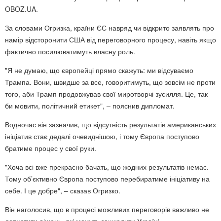
OBOZ.UA.
За словами Огризка, країни ЄС навряд чи відкрито заявлять про
намір відсторонити США від переговорного процесу, навіть якщо
фактично посилюватимуть власну роль.
"Я не думаю, що європейці прямо скажуть: ми відсуваємо
Трампа. Вони, швидше за все, говоритимуть, що зовсім не проти
того, аби Трамп продовжував свої миротворчі зусилля. Це, так
би мовити, політичний етикет", – пояснив дипломат.
Водночас він зазначив, що відсутність результатів американських
ініціатив стає дедалі очевиднішою, і тому Європа поступово
братиме процес у свої руки.
"Хоча всі вже прекрасно бачать, що жодних результатів немає.
Тому об’єктивно Європа поступово перебиратиме ініціативу на
себе. І це добре", – сказав Огризко.
Він наголосив, що в процесі можливих переговорів важливо не