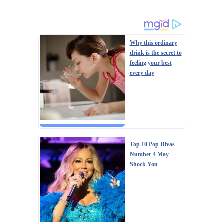
Why this ordinary
drink is the secret to
feeling your best
every day
Top 10 Pop Divas -
Number 4 May
Shock You