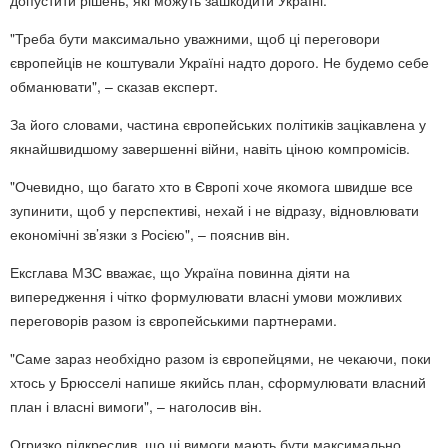
допустити рішень, які можуть зашкодити Україні.
"Треба бути максимально уважними, щоб ці переговори
європейців не коштували Україні надто дорого. Не будемо себе
обманювати", – сказав експерт.
За його словами, частина європейських політиків зацікавлена у
якнайшвидшому завершенні війни, навіть ціною компромісів.
"Очевидно, що багато хто в Європі хоче якомога швидше все
зупинити, щоб у перспективі, нехай і не відразу, відновлювати
економічні зв’язки з Росією", – пояснив він.
Ексглава МЗС вважає, що Україна повинна діяти на
випередження і чітко формулювати власні умови можливих
переговорів разом із європейськими партнерами.
"Саме зараз необхідно разом із європейцями, не чекаючи, поки
хтось у Брюсселі напише якийсь план, сформулювати власний
план і власні вимоги", – наголосив він.
Огризко підкреслив, що ці вимоги мають бути максимально