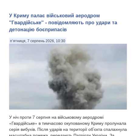
У Криму палає військовий аеродром
"Гвардійське" - повідомляють про удари та
детонацію боєприпасів
п’ятниця, 7 серпень 2026, 10:30
У ніч проти 7 серпня на військовому аеродромі
«Гвардійське» в тимчасово окупованому Криму пролунала
серія вибухів. Після ударів на території об’єкта спалахнула
масштабна пожежа, передають Патріоти України. За