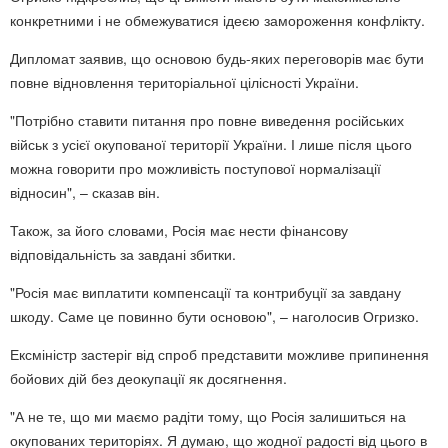
конкретними і не обмежуватися ідеєю замороження конфлікту.
Дипломат заявив, що основою будь-яких переговорів має бути
повне відновлення територіальної цілісності України.
"Потрібно ставити питання про повне виведення російських
військ з усієї окупованої території України. І лише після цього
можна говорити про можливість поступової нормалізації
відносин", – сказав він.
Також, за його словами, Росія має нести фінансову
відповідальність за завдані збитки.
"Росія має виплатити компенсації та контрибуції за завдану
шкоду. Саме це повинно бути основою", – наголосив Огризко.
Ексміністр застеріг від спроб представити можливе припинення
бойових дій без деокупації як досягнення.
"А не те, що ми маємо радіти тому, що Росія залишиться на
окупованих територіях. Я думаю, що жодної радості від цього в