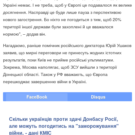
Україні немає. І не треба, щоб у Європі це подавалося як велике
досягнення. Насправді це буде лише пауза з перспективою
нового загострення. Бо ніхто не погодиться з тим, щоб 20%
території іншої держави були захоплені й це вважалося
нормою", – додав він.
Нагадаємо, раніше помічник російського диктатора Юрій Ушаков
заявив, що мирні переговори не принесуть жодних істотних
результатів, поки Київ не прийме російські ультиматуми.
Зокрема, Москва наполягає, щоб ЗСУ вийшли з території
Донецької області. Також у РФ вважають, що Європа
перешкоджає завершенню війни в Україні.
FaceBook
Disqus
Скільки українців проти здачі Донбасу Росії,
але можуть погодитись на "заморожування"
війни, - дані КМІС