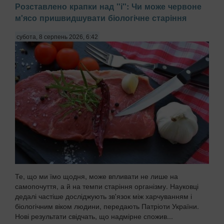
Розставлено крапки над "і": Чи може червоне
м'ясо пришвидшувати біологічне старіння
субота, 8 серпень 2026, 6:42
Те, що ми їмо щодня, може впливати не лише на
самопочуття, а й на темпи старіння організму. Науковці
дедалі частіше досліджують зв'язок між харчуванням і
біологічним віком людини, передають Патріоти України.
Нові результати свідчать, що надмірне спожив...