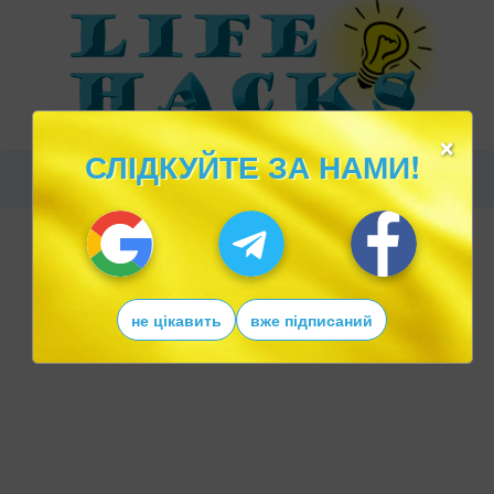
×
СЛІДКУЙТЕ ЗА НАМИ!
не цікавить
вже підписаний