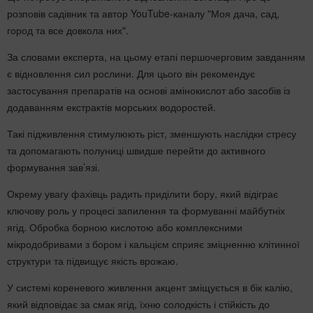
розповів садівник та автор YouTube-каналу "Моя дача, сад,
город та все довкола них".
За словами експерта, на цьому етапі першочерговим завданням
є відновлення сил рослини. Для цього він рекомендує
застосування препаратів на основі амінокислот або засобів із
додаванням екстрактів морських водоростей.
Такі підживлення стимулюють ріст, зменшують наслідки стресу
та допомагають полуниці швидше перейти до активного
формування зав’язі.
Окрему увагу фахівць радить приділити бору, який відіграє
ключову роль у процесі запилення та формуванні майбутніх
ягід. Обробка борною кислотою або комплексними
мікродобривами з бором і кальцієм сприяє зміцненню клітинної
структури та підвищує якість врожаю.
У системі кореневого живлення акцент зміщується в бік калію,
який відповідає за смак ягід, їхню солодкість і стійкість до