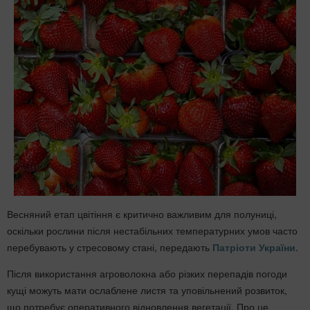
Весняний етап цвітіння є критично важливим для полуниці,
оскільки рослини після нестабільних температурних умов часто
перебувають у стресовому стані, передають
Патріоти України
.
Після використання агроволокна або різких перепадів погоди
кущі можуть мати ослаблене листя та уповільнений розвиток,
що потребує оперативного відновлення вегетації. Про це