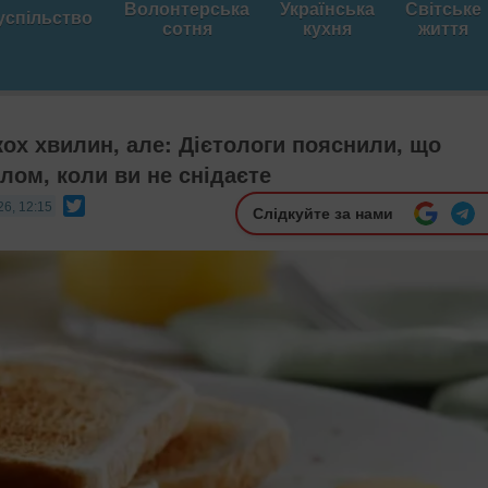
Волонтерська
Українська
Світське
успільство
сотня
кухня
життя
кох хвилин, але: Дієтологи пояснили, що
ілом, коли ви не снідаєте
Twitter
26, 12:15
Слідкуйте за нами