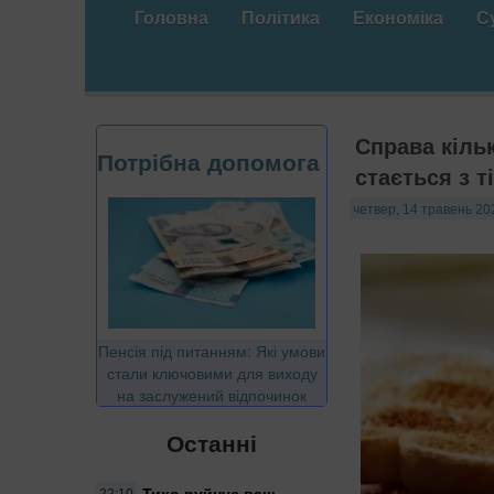
Головна
Політика
Економіка
С
Справа кіль
Потрібна допомога
стається з т
четвер, 14 травень 20
Пенсія під питанням: Які умови
стали ключовими для виходу
на заслужений відпочинок
Останні
Тихо руйнує ваш
22:10