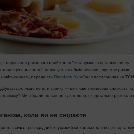
, ігнорування ранкового приймання їжі запускає в організмі низку
 падає рівень енергії, порушується обмін речовин, зростає ризик
а навіть серцем, передають
Патріоти України
з посиланням на ТСН
ідбувається, якщо не їсти зранку — це лише тимчасова слабкість чи
рганізму? Ми зібрали пояснення дієтологів, які детально розклали 
ганізм, коли ви не снідаєте
осто звичка, а своєрідний «пусковий механізм» для всього організм