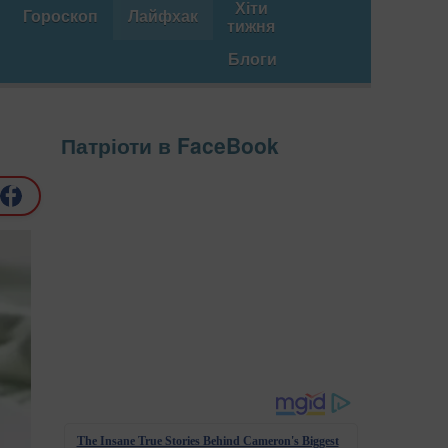
Хіти
Гороскоп
Лайфхак
тижня
Блоги
Патріоти в FaceBook
The Insane True Stories Behind Cameron's Biggest