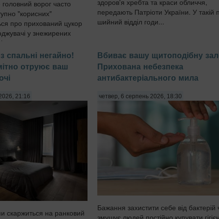
здоров'я хребта та краси обличчя,
 головний ворог часто
передають Патріоти України. У такій п
тупно "корисних"
шийний відділ годи...
ься про прихований цукор
оджувачі у знежирених
і готових сн...
з спальні негайно!
Вбиває вашу щитоподібну зал
омітно отруює ваш
Прихована небезпека
очі
антибактеріального мила
2026, 21:16
четвер, 6 серпень 2026, 18:30
Бажання захистити себе від бактерій 
ми скаржиться на ранковий
змушує людей постійно купувати гігієн