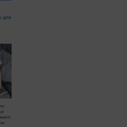
у для
чну
 це
животі
для