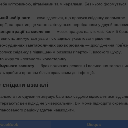
себе клітковиною, вітамінами та мінералами. Без нього формується
ний набір ваги
— хоча здається, що пропуск сніданку допомагає
рії, на практиці це часто закінчується переїданням у другій половин
концентрації та мислення
— мозок працює на глюкозі. Коли її брак
ивність, знижується увага і складніше ухвалювати рішення.
во-судинних і метаболічних захворювань
— дослідження пов’яз
опуск сніданку з підвищеним ризиком гіпертонії, високого цукру,
го жиру та «поганого» холестерину.
імунного захисту
— брак поживних речовин і посилення запальни
ть зробити організм більш вразливим до інфекцій.
 снідати взагалі
вального голодування змушує багатьох свідомо відмовлятися від сні
терігають: цей підхід не універсальний. Він може підходити окреми
лансованого раціону здатен нашкодити.
FaceBook
Disqus