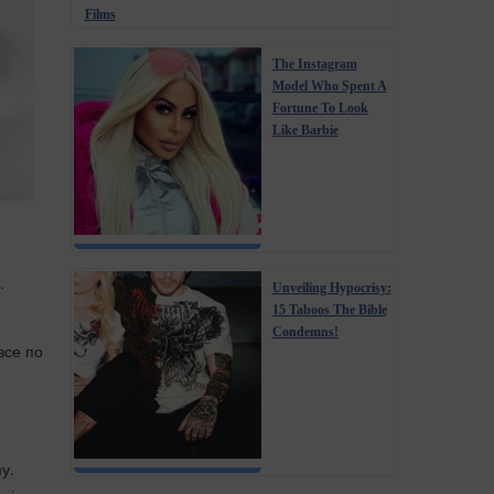
Films
The Instagram
Model Who Spent A
Fortune To Look
Like Barbie
.
Unveiling Hypocrisy:
15 Taboos The Bible
Condemns!
все по
у.