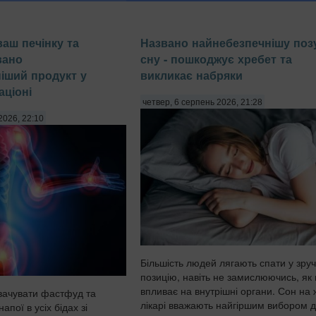
ваш печінку та
Названо найнебезпечнішу поз
вано
сну - пошкоджує хребет та
іший продукт у
викликає набряки
ціоні
четвер, 6 серпень 2026, 21:28
2026, 22:10
Більшість людей лягають спати у зру
позицію, навіть не замислюючись, як
впливає на внутрішні органи. Сон на 
вачувати фастфуд та
лікарі вважають найгіршим вибором 
напої в усіх бідах зі