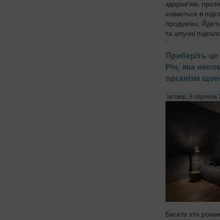
здоров'ям, проте
ховається в підс
продуктах. Йдет
та штучні підсол
йогуртах, соусах 
Приберіть це 
Річ, яка неп
організм щон
четвер, 6 серпень 
Багато хто рока