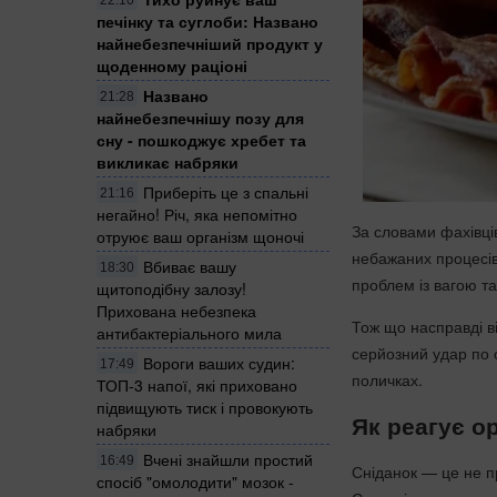
печінку та суглоби: Названо
найнебезпечніший продукт у
щоденному раціоні
Названо
21:28
найнебезпечнішу позу для
сну - пошкоджує хребет та
викликає набряки
Приберіть це з спальні
21:16
негайно! Річ, яка непомітно
За словами фахівців
отруює ваш організм щоночі
небажаних процесів:
Вбиває вашу
18:30
проблем із вагою т
щитоподібну залозу!
Прихована небезпека
Тож що насправді в
антибактеріального мила
серйозний удар по о
Вороги ваших судин:
17:49
поличках.
ТОП-3 напої, які приховано
підвищують тиск і провокують
Як реагує ор
набряки
Вчені знайшли простий
16:49
Сніданок — це не пр
спосіб "омолодити" мозок -