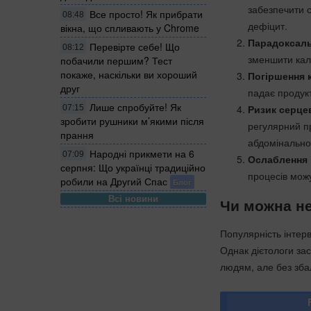
забезпечити 
Все просто! Як прибрати
08:48
дефіцит.
вікна, що спливають у Chrome
Парадоксаль
Перевірте себе! Що
08:12
зменшити кало
побачили першим? Тест
покаже, наскільки ви хороший
Погіршення 
друг
падає продукт
Лише спробуйте! Як
Ризик серце
07:15
зробити рушники м’якими після
регулярний пр
прання
абдомінально
Народні прикмети на 6
07:09
Ослаблення 
серпня: Що українці традиційно
процесів можу
робили на Другий Спас
Блог
Всі новини
Чи можна не
Популярність інтер
Однак дієтологи зас
людям, але без зба