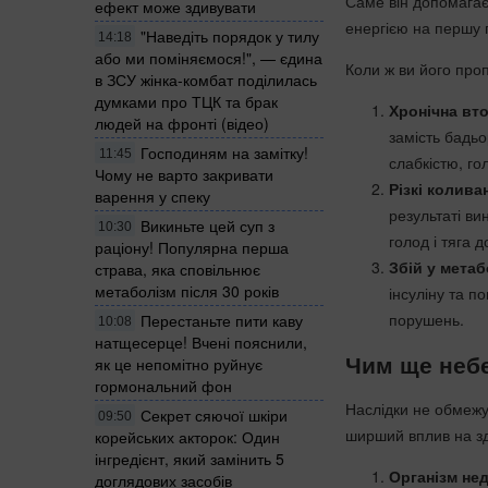
Саме він допомагає
ефект може здивувати
енергією на першу 
"Наведіть порядок у тилу
14:18
або ми поміняємося!", — єдина
Коли ж ви його про
в ЗСУ жінка-комбат поділилась
думками про ТЦК та брак
Хронічна вт
людей на фронті (відео)
замість бадь
Господиням на замітку!
11:45
слабкістю, г
Чому не варто закривати
Різкі колива
варення у спеку
результаті ви
Викиньте цей суп з
10:30
голод і тяга 
раціону! Популярна перша
Збій у метаб
страва, яка сповільнює
метаболізм після 30 років
інсуліну та п
порушень.
Перестаньте пити каву
10:08
натщесерце! Вчені пояснили,
Чим ще небе
як це непомітно руйнує
гормональний фон
Наслідки не обмеж
Секрет сяючої шкіри
09:50
ширший вплив на зд
корейських акторок: Один
інгредієнт, який замінить 5
Організм не
доглядових засобів