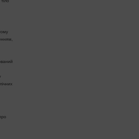
 тіло
тому
енням,
ований
у
лічних
про