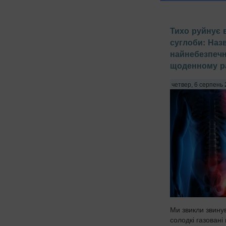
Тихо руйнує 
суглоби: Наз
найнебезпечн
щоденному ра
четвер, 6 серпень 
Ми звикли звину
солодкі газовані 