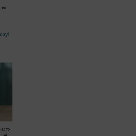
озі
озу!
часто
ічні