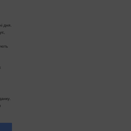
і дня.
ує,
ують
х
данку.
м