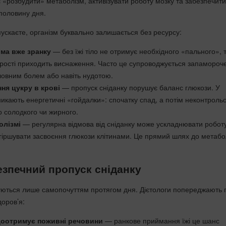
 «розбудити» метаболізм, активізувати роботу мозку та забезпечити
половину дня.
пускаєте, організм буквально залишається без ресурсу:
ома вже зранку
— без їжі тіло не отримує необхідного «пального», 
орості приходить виснаження. Часто це супроводжується запамороч
оловним болем або навіть нудотою.
ння цукру в крові
— пропуск сніданку порушує баланс глюкози. У
никають енергетичні «гойдалки»: спочатку спад, а потім неконтроль
до солодкого чи жирного.
олізмі
— регулярна відмова від сніданку може ускладнювати робот
огіршувати засвоєння глюкози клітинами. Це прямий шлях до метабо
зпечний пропуск сніданку
уються лише самопочуттям протягом дня. Дієтологи попереджають 
оров’я:
доотримує поживні речовини
— ранкове приймання їжі це шанс