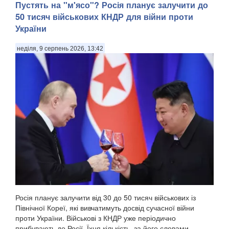
Пустять на "м'ясо"? Росія планує залучити до
50 тисяч військових КНДР для війни проти
України
неділя, 9 серпень 2026, 13:42
У Донецькій області українська армія ліквідувала
російського офіцера, полковника ЗС РФ Сергія Хвалова.
Ворожий військовий раніше двічі служив у Сирії, сприяючи
диктаторському режиму Башара Асада, передають
Патріоти України. Про це повідомив військовосл...
Росія планує залучити від 30 до 50 тисяч військових із
Північної Кореї, які вивчатимуть досвід сучасної війни
проти України. Військові з КНДР уже періодично
прибувають до Росії. Їхня кількість, за його словами,