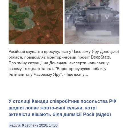
Російські окупанти просунулися у Часовому Яру Донецької
області, повідомляє моніторинговий проєкт DeepState.
Про зміну ситуації на Донеччині експерти написали у
своєму Telegram-каналі. "Ворог просунувся поблизу
Іллінівки та у Часовому Яру", - йдеться у...
У столиці Канади співробітник посольства РФ
щодня лопає жовто-сині кульки, котрі
активісти вішають біля дипмісії Росії (відео)
неділя, 9 серпень 2026, 14:06