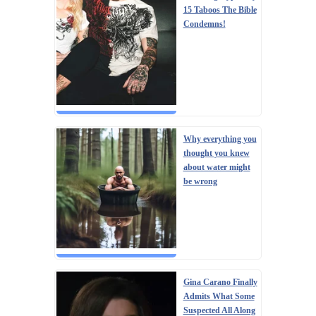
15 Taboos The Bible
Condemns!
Why everything you
thought you knew
about water might
be wrong
Gina Carano Finally
Admits What Some
Suspected All Along