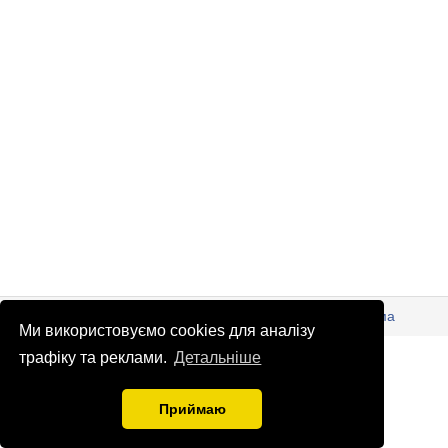
© Патріоти України 2026
Правова інформація
Реклама
Ми використовуємо cookies для аналізу
info
@
patrioty.org.ua
трафіку та реклами.
Детальніше
Приймаю