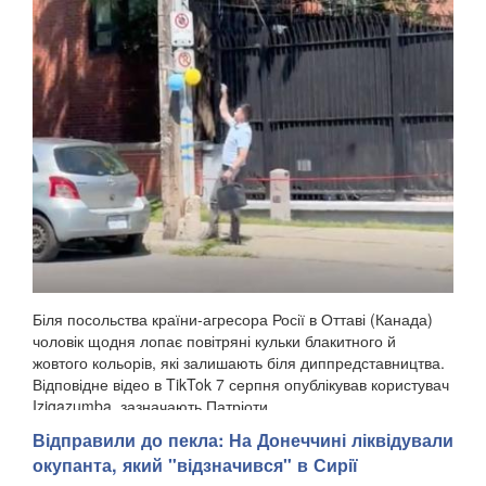
Біля посольства країни-агресора Росії в Оттаві (Канада)
чоловік щодня лопає повітряні кульки блакитного й
жовтого кольорів, які залишають біля диппредставництва.
Відповідне відео в TikTok 7 серпня опублікував користувач
Izigazumba, зазначають Патріоти ...
Відправили до пекла: На Донеччині ліквідували
окупанта, який "відзначився" в Сирії