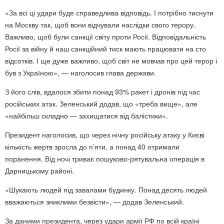
«За всі ці удари буде справедлива відповідь. І потрібно тиснути
на Москву так, щоб вони відчували наслідки свого терору.
Важливо, щоб були санкції світу проти Росії. Відповідальність
Росії за війну й наш санкційний тиск мають працювати на сто
відсотків. І ще дуже важливо, щоб світ не мовчав про цей терор і
був з Україною», — наголосив глава держави.
З його слів, вдалося збити понад 93% ракет і дронів під час
російських атак. Зеленський додав, що «треба вище», але
«найбільш складно — захищатися від балістики».
Президент наголосив, що через нічну російську атаку у Києві
кількість жертв зросла до п’яти, а понад 40 отримали
поранення. Від ночі триває пошуково-рятувальна операція в
Дарницькому районі.
«Шукають людей під завалами будинку. Понад десять людей
вважаються зниклими безвісти», — додав Зеленський.
За даними президента, через удари армії РФ по всій країні