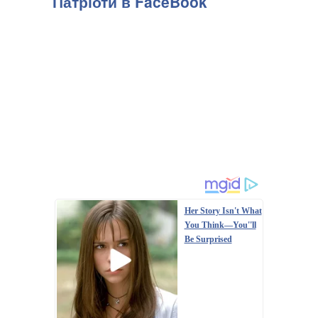
Патріоти в FaceBook
Her Story Isn't What
You Think—You''ll
Be Surprised