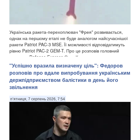
Українська ракета-перехоплювач "Фрея" розвивається,
однак на першому етапі не буде аналогом найсучаснішої
ракети Patriot PAC-3 MSE. Її можливості відповідатимуть
рівню Patriot PAC-2 GEM-T. Про це розповів головний
редактор Defense Express Олег Катков у...
"Успішно вразила визначену ціль": Федоров
розповів про вдале випробування українським
держпідприємством балістики в день його
звільнення
п’ятниця, 7 серпень 2026, 7:54