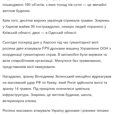
пошкоджено 180 об’єктів, з яких понад пів сотні — це звичайні
житлові будинки.
Крім того, десятки мирних українців отримали травми. Зокрема,
у Харкові майже 30 постраждалих, семеро людей поранено у
Київській області, двоє — в Одеській області.
Сьогодні посеред дня у Херсоні під час гуманітарної місії
росіяни двічі атакували FPV-дронами машину Управління ООН з
координації гуманітарних справ. В автомобілі були керівник та
вісім співробітників організації. Минулося без травмованих,
представників місії евакуювали.
Нагадаємо, зранку Володимир Зеленський емоційно відреагував
на масований удар РФ по Києву, який Росія здійснила вночі та
зранку 14 травня. Під прицілом опинилися цивільна
інфраструктура. Зокрема, це житлові будинки, школа,
ветеринарна клініка.
Росіяни масовано атакували Україну дронами і різними типами