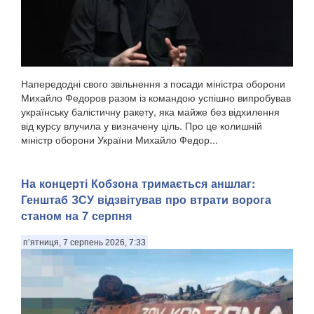
Напередодні свого звільнення з посади міністра оборони
Михайло Федоров разом із командою успішно випробував
українську балістичну ракету, яка майже без відхилення
від курсу влучила у визначену ціль. Про це колишній
міністр оборони України Михайло Федор...
На концерті Кобзона тримається аншлаг:
Генштаб ЗСУ відзвітував про втрати ворога
станом на 7 серпня
п’ятниця, 7 серпень 2026, 7:33