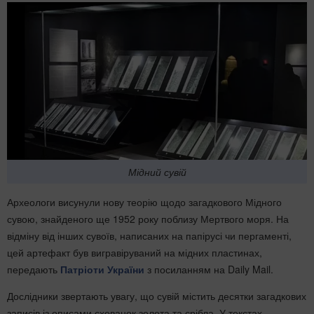
Мідний сувій
Археологи висунули нову теорію щодо загадкового Мідного
сувою, знайденого ще 1952 року поблизу Мертвого моря. На
відміну від інших сувоїв, написаних на папірусі чи пергаменті,
цей артефакт був вигравіруваний на мідних пластинах,
передають
Патріоти України
з посиланням на Daily Mail.
Дослідники звертають увагу, що сувій містить десятки загадкових
записів із описами схованок золота та срібла. У текстах