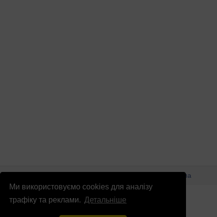
© Патріоти України 2026
Правова інформація
Реклама
Ми використовуємо cookies для аналізу
info
@
patrioty.org.ua
трафіку та реклами.
Детальніше