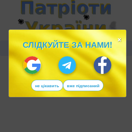
×
СЛІДКУЙТЕ ЗА НАМИ!
не цікавить
вже підписаний