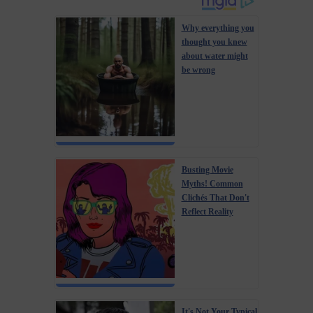
Why everything you
thought you knew
about water might
be wrong
Busting Movie
Myths! Common
Clichés That Don't
Reflect Reality
It's Not Your Typical