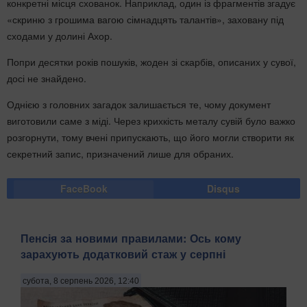
конкретні місця схованок. Наприклад, один із фрагментів згадує
«скриню з грошима вагою сімнадцять талантів», заховану під
сходами у долині Ахор.
Попри десятки років пошуків, жоден зі скарбів, описаних у сувої,
досі не знайдено.
Однією з головних загадок залишається те, чому документ
виготовили саме з міді. Через крихкість металу сувій було важко
розгорнути, тому вчені припускають, що його могли створити як
секретний запис, призначений лише для обраних.
FaceBook
Disqus
Пенсія за новими правилами: Ось кому
зарахують додатковий стаж у серпні
субота, 8 серпень 2026, 12:40