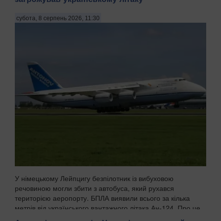
субота, 8 серпень 2026, 11:30
У німецькому Лейпцигу безпілотник із вибуховою
речовиною могли збити з автобуса, який рухався
територією аеропорту. БПЛА виявили всього за кілька
метрів від українського вантажного літака Ан-124. Про це
пише WELT із посиланням на німецькі органи безпек...