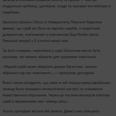
згадуються гробниці, цистерни, сходи та заховані контейнери зі
скарбами.
Археолог Шимон Гібсон із Університету Північної Кароліни
вважає, що сувій міг бути не картою скарбів, а секретним
документом, пов’язаним із повстанням Бар-Кохби проти
Римської імперії у II столітті нашої ери.
За його словами, перелічені у сувої багатства могли бути
коштами, які таємно збирали для підтримки повстання.
«Мідний сувій може зберігати докази багатства, таємно
зібраного під час повстання», — припускає дослідник.
Вчені також нагадують, що саме в той період серед єврейських
громад були поширені апокаліптичні настрої та очікування
божественного втручання. Через це частина експертів пов’язує
сувій із віруваннями про «кінець світу».
Усього артефакт містить 64 записи. Деякі з них описують