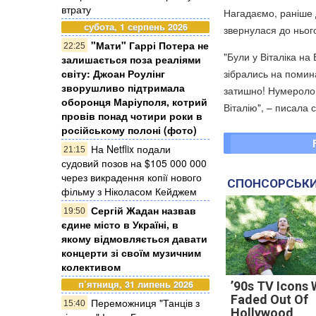
втрату
Нагадаємо, раніше 
субота, 1 серпень 2026
звернулася до ньог
"Мати" Гаррі Потера не
22:25
"Були у Віталіка н
залишається поза реаліями
зібрались на поминал
світу: Джоан Роулінг
зворушливо підтримала
затишно! Нумеролог
оборонця Маріуполя, котрий
Віталію", – писала с
провів понад чотири роки в
російському полоні (фото)
На Netflix подали
21:15
судовий позов на $105 000 000
через викрадення копії нового
СПОНСОРСЬКИ
фільму з Ніколасом Кейджем
Сергій Жадан назвав
19:50
єдине місто в Україні, в
якому відмовляється давати
концерти зі своїм музичним
колективом
п’ятниця, 31 липень 2026
’90s TV Icons
Faded Out Of
Переможниця "Танців з
15:40
Hollywood