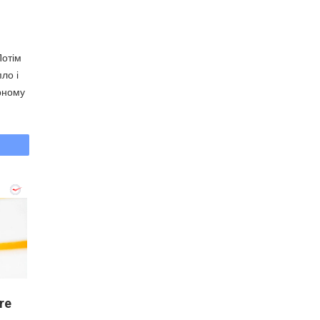
Потім
ло і
рному
re