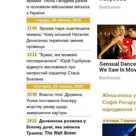
зірками" Ілона Гвоздева разом
із чоловіком-військовим виїхала
Brainberries
з України
середа, 29 липень 2026
Зіркова пара ошелешила
21:44
заявою: Чому коханий Наталки
Денисенко терміново змінив
прізвище
"Буває, ми можемо
12:12
посперечатися": Юрій Горбунов
Sensual Dance
відверто висловився про
We Saw In Mov
непростий характер Стаса
Боклана
Brainberries
вівторок, 28 липень 2026
Вчасно піти: Дружина
Жінка-епоха у
20:48
Усика поставила боксеру
Софія Ротару
жорстку умову щодо
народження. 
завершення кар'єри
Доленосна розмова у
18:21
п’ятниця, 7 серпен
Білому домі, яка змінила
Трампа: The Wall Street