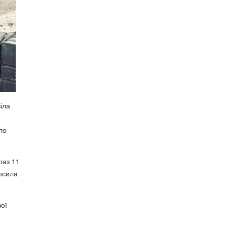
іла
ло
раз 11
лосила
вої