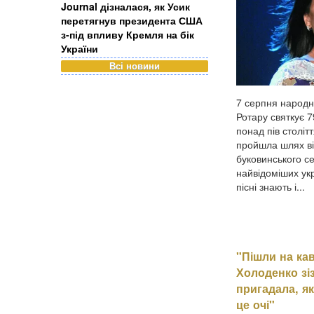
Journal дізналася, як Усик
перетягнув президента США
з-під впливу Кремля на бік
України
Всі новини
7 серпня народн
Ротару святкує 7
понад пів столітт
пройшла шлях ві
буковинського се
найвідоміших укр
пісні знають і...
"Пішли на кав
Холоденко зіз
пригадала, як
це очі"