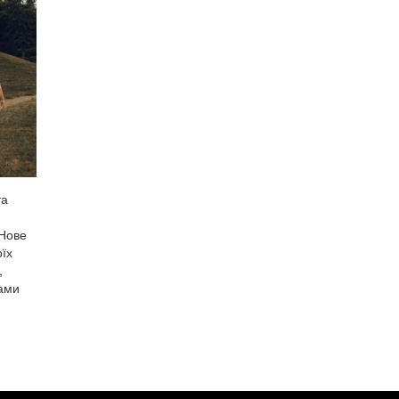
та
 Нове
оїх
,
вами