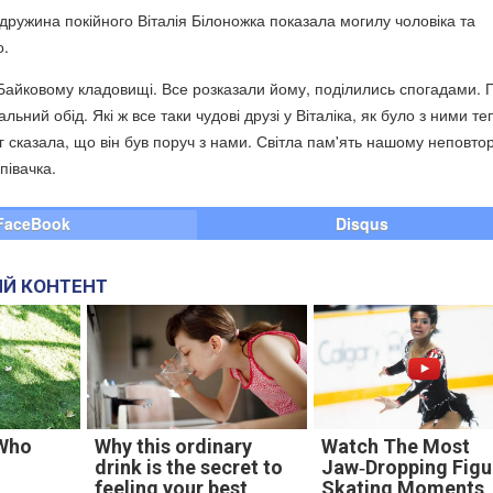
дружина покійного Віталія Білоножка показала могилу чоловіка та
о.
а Байковому кладовищі. Все розказали йому, поділились спогадами. 
ьний обід. Які ж все таки чудові друзі у Віталіка, як було з ними теп
 сказала, що він був поруч з нами. Світла пам'ять нашому неповто
півачка.
FaceBook
Disqus
Й КОНТЕНТ
 Who
Why this ordinary
Watch The Most
drink is the secret to
Jaw‑Dropping Figu
feeling your best
Skating Moments