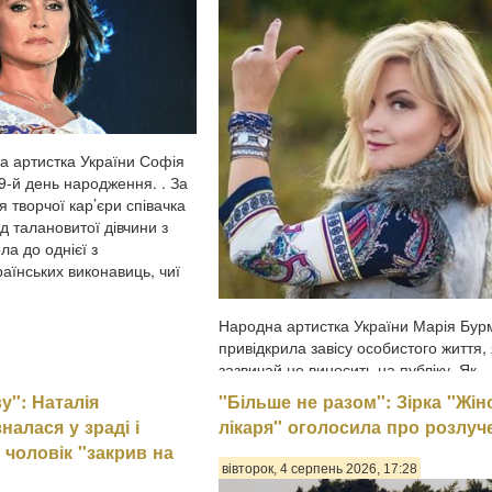
а артистка України Софія
9-й день народження. . За
я творчої кар’єри співачка
д талановитої дівчини з
ла до однієї з
аїнських виконавиць, чиї
Народна артистка України Марія Бур
привідкрила завісу особистого життя,
зазвичай не виносить на публіку. Як
поділилася 56-річна виконавиця, нараз
у": Наталія
"Більше не разом": Зірка "Жін
серце не вільне, однак пов'язувати с
налася у зраді і
лікаря" оголосила про розлуч
узами шлюбу з партнером вона не
 чоловік "закрив на
поспішає, передають Па...
вівторок, 4 серпень 2026, 17:28