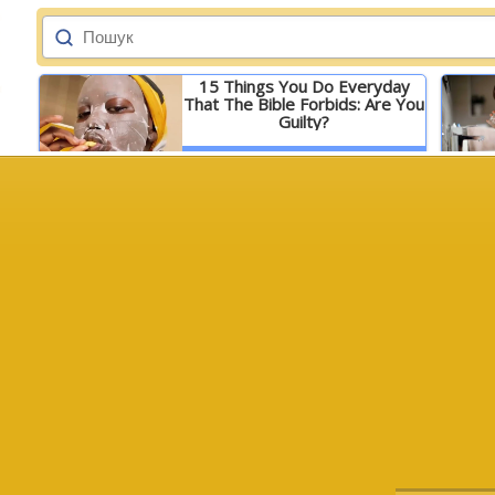
15 Things You Do Everyday
That The Bible Forbids: Are You
Guilty?
Детальніше