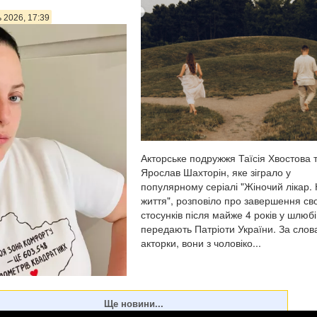
ь 2026, 17:39
Акторське подружжя Таїсія Хвостова 
Ярослав Шахторін, яке зіграло у
популярному серіалі "Жіночий лікар.
життя", розповіло про завершення св
стосунків після майже 4 років у шлюбі
передають Патріоти України. За сло
акторки, вони з чоловіко...
алія Холоденко зізналася,
зраджувала партнера,