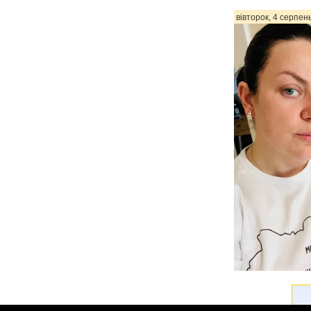
вівторок, 4 серпен
Психологиня Нат
що в минулому 