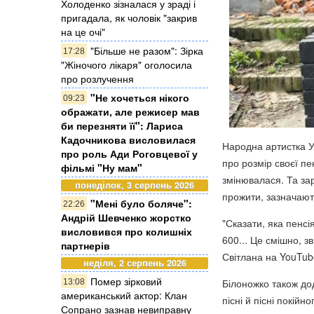
Холоденко зізналася у зраді і
пригадала, як чоловік "закрив
на це очі"
"Більше не разом": Зірка
17:28
"Жіночого лікаря" оголосила
про розлучення
"Не хочеться нікого
09:23
ображати, але режисер мав
би перезняти її": Лариса
Кадочникова висловилася
Народна артистка Ук
про роль Ади Роговцевої у
про розмір своєї пе
фільмі "Ну мам"
змінювалася. Та зар
понеділок, 3 серпень 2026
прожити, зазначаю
"Мені було боляче":
22:26
Андрій Шевченко жорстко
"Сказати, яка пенсі
висловився про колишніх
600... Це смішно, з
партнерів
Світлана на YouTub
неділя, 2 серпень 2026
Помер зірковий
Білоножко також до
13:08
американський актор: Клан
пісні й пісні покійн
Сопрано зазнав невиправну