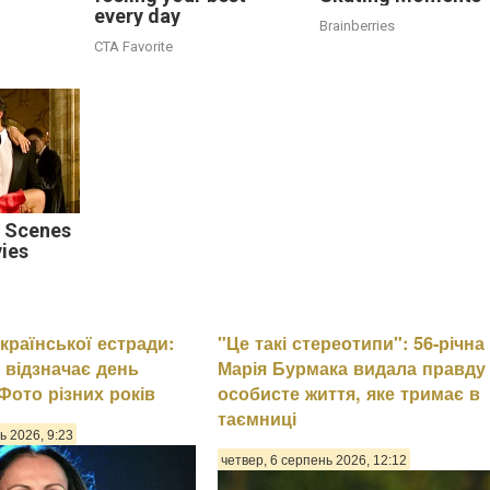
every day
Brainberries
CTA Favorite
 Scenes
ies
країнської естради:
"Це такі стереотипи": 56-річна
 відзначає день
Марія Бурмака видала правду
Фото різних років
особисте життя, яке тримає в
таємниці
ь 2026, 9:23
четвер, 6 серпень 2026, 12:12