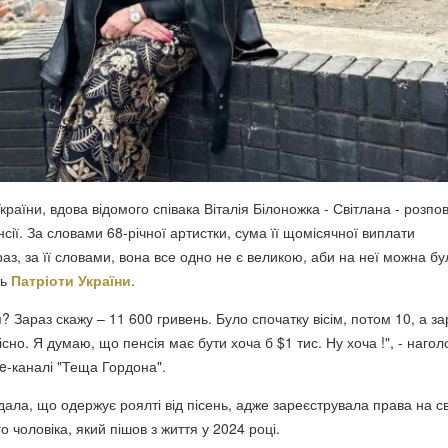
раїни, вдова відомого співака Віталія Білоножка - Світлана - розпов
нсії. За словами 68-річної артистки, сума її щомісячної виплати
аз, за її словами, вона все одно не є великою, аби на неї можна бу
ть
Патріоти України
.
я? Зараз скажу – 11 600 гривень. Було спочатку вісім, потом 10, а за
вісно. Я думаю, що пенсія має бути хоча б $1 тис. Ну хоча !", - наго
e-каналі "Теща Гордона".
дала, що одержує роялті від пісень, адже зареєструвала права на с
ого чоловіка, який пішов з життя у 2024 році.