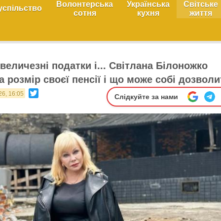
Волонтерська
Українська
Світське
успільство
сотня
кухня
життя
величезні податки і... Світлана Білоножко
 розмір своєї пенсії і що може собі дозволи
Twitter
26, 16:05
Слідкуйте за нами