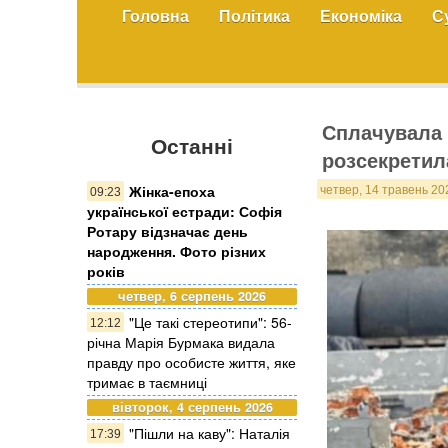
Головна
Політика
Економіка
С
Сплачувала 
Останні
розсекретила
Жінка-епоха
четвер, 14 травень 20
09:23
української естради: Софія
Ротару відзначає день
народження. Фото різних
років
четвер, 6 серпень 2026
"Це такі стереотипи": 56-
12:12
річна Марія Бурмака видала
правду про особисте життя, яке
тримає в таємниці
вівторок, 4 серпень 2026
"Пішли на каву": Наталія
17:39