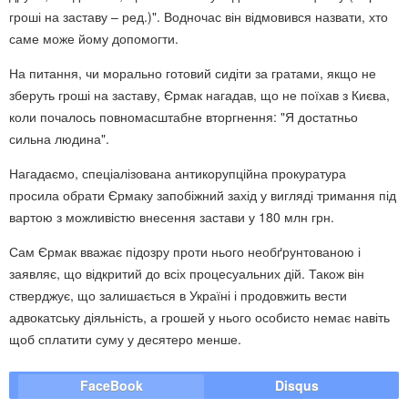
гроші на заставу – ред.)". Водночас він відмовився назвати, хто
саме може йому допомогти.
На питання, чи морально готовий сидіти за гратами, якщо не
зберуть гроші на заставу, Єрмак нагадав, що не поїхав з Києва,
коли почалось повномасштабне вторгнення: "Я достатньо
сильна людина".
Нагадаємо, спеціалізована антикорупційна прокуратура
просила обрати Єрмаку запобіжний захід у вигляді тримання під
вартою з можливістю внесення застави у 180 млн грн.
Сам Єрмак вважає підозру проти нього необґрунтованою і
заявляє, що відкритий до всіх процесуальних дій. Також він
стверджує, що залишається в Україні і продовжить вести
адвокатську діяльність, а грошей у нього особисто немає навіть
щоб сплатити суму у десятеро менше.
FaceBook
Disqus