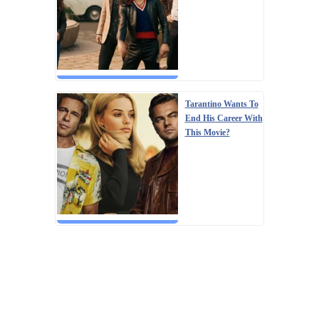
Tarantino Wants To
End His Career With
This Movie?