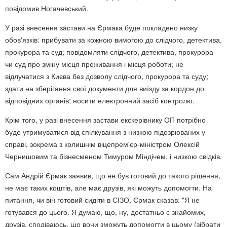
повідомив Ногачевський.
‎У разі внесення застави на Єрмака буде покладено низку
обов'язків: прибувати за кожною вимогою до слідчого, детектива,
прокурора та суд; повідомляти слідчого, детектива, прокурора
чи суд про зміну місця проживання і місця роботи; не
відлучатися з Києва без дозволу слідчого, прокурора та суду;
здати на зберігання свої документи для виїзду за кордон до
відповідних органів; носити електронний засіб контролю.
Крім того, у разі внесення застави екскерівнику ОП потрібно
буде утримуватися від спілкування з низкою підозрюваних у
справі, зокрема з колишнім віцепрем'єр-міністром Олексій
Чернишовим та бізнесменом Тимуром Міндічем, і низкою свідків.
Сам Андрій Єрмак заявив, що не був готовий до такого рішення,
не має таких коштів, але має друзів, які можуть допомогти. На
питання, чи він готовий сидіти в СІЗО, Єрмак сказав: "Я не
готувався до цього. Я думаю, що, ну, достатньо є знайомих,
друзів, сподіваюсь, що вони зможуть допомогти в цьому (зібрати