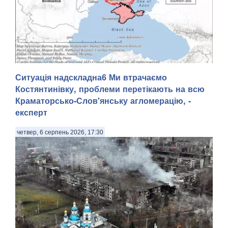
Ситуація надскладна6 Ми втрачаємо
Костянтинівку, проблеми перетікають на всю
Краматорсько-Слов'янську агломерацію, -
експерт
Розпочато розслідування за фактом розстрілу окупантами
військовополоненого у Волноваському районі, передають
четвер, 6 серпень 2026, 17:30
Патріоти України з посиланням на пресслужбу Донецької
обласної прокуратури. . Зазначається, що 22 липня 2026
року ворог атакував позиції ЗСУ ...