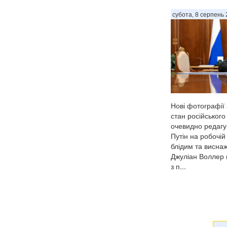
субота, 8 серпень 
Нові фотографії
стан російського
очевидно редагу
Путін на робочій
блідим та виснаж
Джуліан Воллер в
з п...