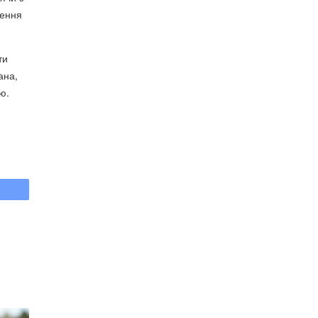
рення
ти
ана,
ю.