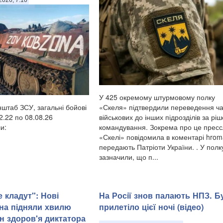
2026, 7:10
У 425 окремому штурмовому полку
«Скеля» підтвердили переведення ч
нштаб ЗСУ, загальні бойові
військових до інших підрозділів за рі
2.22 по 08.08.26
командування. Зокрема про це прес
и:
«Скелі» повідомила в коментарі hrom
передають Патріоти України. . У полк
зазначили, що п...
 кладут": Нові
На Росії знов палають НПЗ. Б
іна підняли хвилю
прилетіло цієї ночі (відео)
ан здоров'я диктатора