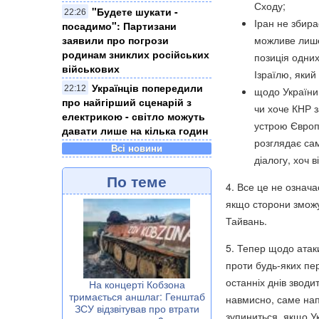
Сходу;
"Будете шукати -
22:26
Іран не збира
посадимо": Партизани
заявили про погрози
можливе лише 
родинам зниклих російських
позиція одних
військових
Ізраїлю, який
Українців попередили
22:12
щодо України,
про найгірший сценарій з
чи хоче КНР з
електрикою - світло можуть
устрою Європи
давати лише на кілька годин
розглядає сам
Всі новини
діалогу, хоч в
По теме
4. Все це не означ
якщо сторони зможу
Тайвань.
5. Тепер щодо атаки
проти будь-яких пер
останніх днів зводи
На концерті Кобзона
тримається аншлаг: Генштаб
навмисно, саме нап
ЗСУ відзвітував про втрати
зупиниться, якщо Ук