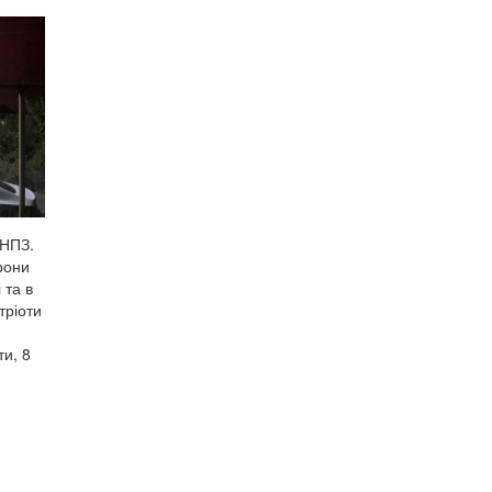
 НПЗ.
рони
 та в
тріоти
ти, 8