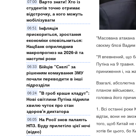
Варто знати! Хто із
07:00
студентів точно отримає
відстрочку, а кого можуть
мобілізуватм
Інфляція
06:51
прискориться, зростання
"Масована атакана У
економіки сповільниться:
своєму блозі Вади
Нацбанк оприлюднив
макропрогноз на 2026-й та
"Я впевнений, що ба
наступні роки
Путіна на 9 травня.
Бійців “Скелі” за
06:33
приниження і, на жал
рішенням комаування ЗМУ
почали переводити в інші
Взагалі, абсолютна 
підрозділи
планом військових, 
"В гроб краше кладут":
06:24
головна його причин
Нові світлини Путіна підняли
хвилю чуток про стан
1. Всі останні роки
здоров'я диктатора
відтак, вони не змо
На Росії знов палають
06:05
того, щоб Китай не
НПЗ. Буду прилетіло цієї ночі
хотів би цього, бо 
(відео)