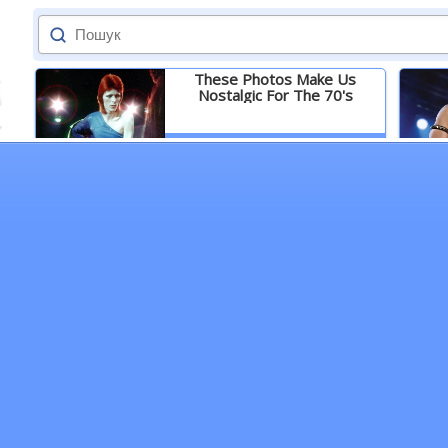
These Photos Make Us
Nostalgic For The 70's
Детальніше