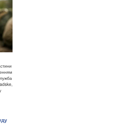
астини
шенням
служба
adske,
у
уду