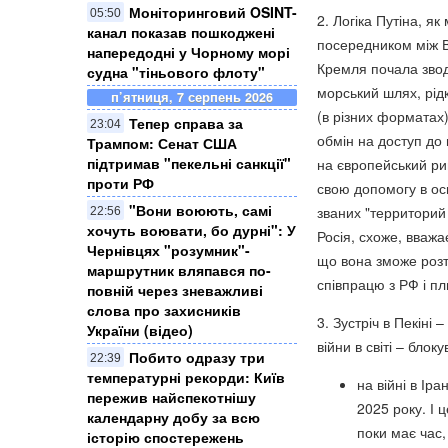
Моніторинговий OSINT-
05:50
2. Логіка Путіна, я
канал показав пошкоджені
посередником між Ва
напередодні у Чорному морі
Кремля почала зводи
судна "тіньового флоту"
морський шлях, рідк
п’ятниця, 7 серпень 2026
(в різних форматах
Тепер справа за
23:04
обмін на доступ до 
Трампом: Сенат США
підтримав "пекельні санкції"
на європейський ри
проти РФ
свою допомогу в осв
​"Вони воюють, самі
званих "территорий
22:56
хочуть воювати, бо дурні": У
Росія, схоже, вважа
Чернівцях "розумник"-
що вона зможе розт
маршрутник вляпався по-
співпрацю з РФ і пл
повній через зневажливі
слова про захисників
3. Зустріч в Пекіні 
України (відео)
війни в світі – бло
Побито одразу три
22:39
температурні рекорди: Київ
на війні в Ір
пережив найспекотнішу
2025 року. І 
календарну добу за всю
поки має час,
історію спостережень