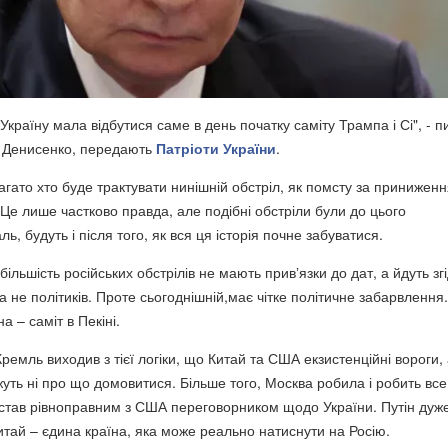
країну мала відбутися саме в день початку саміту Трампа і Сі", - п
м Денисенко, передають
Патріоти України
.
гато хто буде трактувати нинішній обстріл, як помсту за принижен
 Це лише частково правда, але подібні обстріли були до цього
ь, будуть і після того, як вся ця історія почне забуватися.
більшість російських обстрілів не мають привʼязки до дат, а йдуть зг
а не політиків. Проте сьогоднішній,має чітке політичне забарвлення.
а – саміт в Пекіні.
 Кремль виходив з тієї логіки, що Китай та США екзистенційні вороги,
жуть ні про що домовитися. Більше того, Москва робила і робить все
 став рівноправним з США переговорником щодо України. Путін дуж
Китай – єдина країна, яка може реально натиснути на Росію.