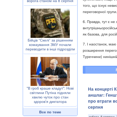
ворога станом на 8 серпня
того, що існує нев
переговорної групи
6. Правда, тут є не
внтутрішньоросійськ
як базова, для росі
Бійців “Скелі” за рішенням
7. І наостанок, маю
комаування ЗМУ почали
переводити в інші підрозділи
розширення перегов
Туреччини) нинішній
"В гроб краше кладут": Нові
На концерті 
світлини Путіна підняли
аншлаг: Генш
хвилю чуток про стан
про втрати в
здоров'я диктатора
серпня
Все по теме