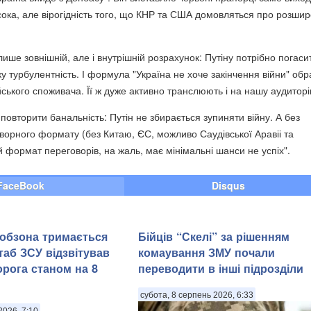
исока, але вірогідність того, що КНР та США домовляться про розши
.
 лише зовнішній, але і внутрішній розрахунок: Путіну потрібно погаси
у турбулентність. І формула "Україна не хоче закінчення війни" обр
йського споживача. Її ж дуже активно транслюють і на нашу аудиторі
 повторити банальність: Путін не збирається зупиняти війну. А без
орного формату (без Китаю, ЄС, можливо Саудівської Аравіі та
 формат переговорів, на жаль, має мінімальні шанси не успіх".
FaceBook
Disqus
Кобзона тримається
Бійців “Скелі” за рішенням
таб ЗСУ відзвітував
комаування ЗМУ почали
орога станом на 8
переводити в інші підрозділи
субота, 8 серпень 2026, 6:33