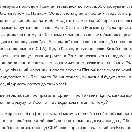
к мінімум, з приходом Трампа, зводилася до того, щоб спробувати ст
шингтоном та Пекіном. Обидві столиці його послали і тоді, вся стр
тися до спроб продати обом одні й ті самі товари: перш за все пів
оземи та вуглеводні півночі Росії. Стратегія Москви тут була проста
) зацікавлені в тому, щоб отримати вищеназвані речі. Американцям,
цього пропонувався "дух Анкоріджа" (повне зняття санкцій і поверн
нок за допомогою США). Щодо Китаю, то тут, навпаки, Китай пропо
оєнні всіх вищеназваних речей, а Росія не пускає його в жодну з та
 опережающего социально-экономического развития" на півночі РФ
є, що північний морський шлях та ресурси Півночі настільки важливі
оргуватися між Пекіном та Вашингтоном , якізмушені будуть піти на
юс, відкриють доступ до технологій.
– це перш за все про правила торгівлі і про Тайвань. Дві головнихгаря
кування Ормузу та Україна – це додаткові питання. Чому?
ані американські нафтові компанії можуть подвоїти свої прибутки про
це явно ослаблює Китай, який, хоч і ретельно підготувався до цієї бло
 щоб не прогинатися під США, все ж критично залежний від Близько