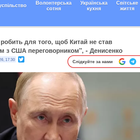
Волонтерська
Українська
Світське
успільство
сотня
кухня
життя
 робить для того, щоб Китай не став
м з США переговорником", - Денисенко
Twitter
26, 17:30
Слідкуйте за нами