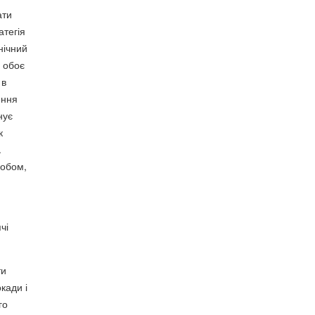
ати
атегія
нічний
: обоє
 в
ення
нує
к
.
 обом,
чі
ти
кади і
го