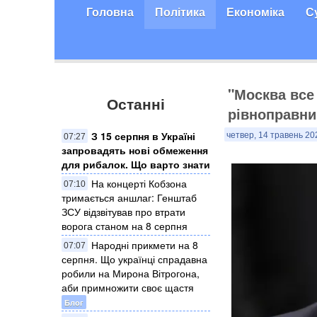
Головна
Політика
Економіка
С
"Москва все
Останні
рівноправни
З 15 серпня в Україні
четвер, 14 травень 20
07:27
запровадять нові обмеження
для рибалок. Що варто знати
На концерті Кобзона
07:10
тримається аншлаг: Генштаб
ЗСУ відзвітував про втрати
ворога станом на 8 серпня
Народні прикмети на 8
07:07
серпня. Що українці спрадавна
робили на Мирона Вітрогона,
аби примножити своє щастя
Блог