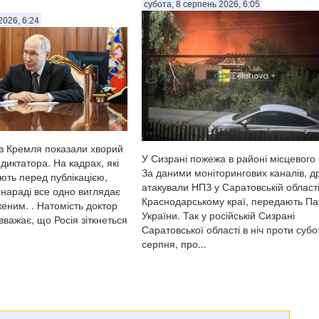
субота, 8 серпень 2026, 6:05
2026, 6:24
 з Кремля показали хворий
У Сизрані пожежа в районі місцевого
 диктатора. На кадрах, які
За даними моніторингових каналів, д
ють перед публікацією,
атакували НПЗ у Саратовській області
 нараді все одно виглядає
Краснодарському краї, передають Па
еним. . Натомість доктор
України. Так у російській Сизрані
важає, що Росія зіткнеться
Саратовської області в ніч проти субо
серпня, про...