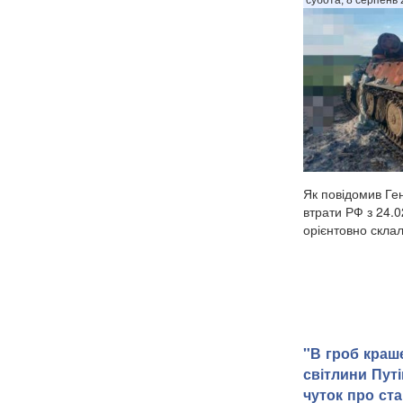
субота, 8 серпень 
Як повідомив Ге
втрати РФ з 24.0
орієнтовно склал
"В гроб краше
світлини Пут
чуток про ст