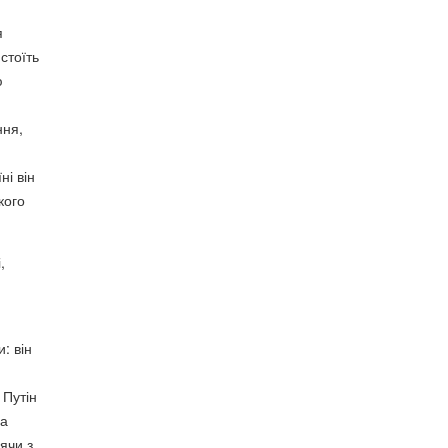
я
стоїть
ю
ння,
ні він
кого
,
: він
 Путін
на
ячи з