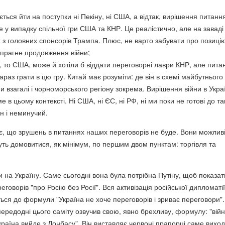
ється йти на поступки ні Пекіну, ні США, а відтак, вирішення питанн
у випадку спільної гри США та КНР. Це реалістично, але на заваді 
 з головних спонсорів Трампа. Плюс, не варто забувати про позиці
 прагне продовження війни;
 то США, може й хотіли б віддати переговорні лаври КНР, але пита
араз грати в цю гру. Китай має розуміти: де він в схемі майбутнього
 взагалі і чорноморського регіону зокрема. Вирішення війни в Украї
е в цьому контексті. Ні США, ні ЄС, ні РФ, ні ми поки не готові до та
ін і неминучий.
ає, що зрушень в питаннях наших переговорів не буде. Вони можливі
ть домовитися, як мінімум, по першим двом пунктам: торгівля та
 на Україну. Саме сьогодні вона була потрібна Путіну, щоб показати
еговорів "про Росію без Росії". Вся активізація російської дипломатії
ться до формули "Україна не хоче переговорів і зриває переговори".
ередодні цього саміту озвучив свою, явно брехливу, формулу: "вій
раїна вийде з Донбасу". Він виставляє червоні прапорці саме виход