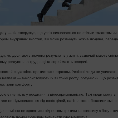
gory Jantz
стверджує, що успіх визначається не стільки талантом чи
бором внутрішніх якостей, які може розвинути кожна людина, перед
ди, які досягають значних результатів у житті, зазвичай мають спіль
ому реагують на труднощі та сприймають невдачі.
якостей є здатність протистояти страхам. Успішні люди не уникають
а навпаки — використовують їх як точку росту, розуміючи, що розви
межі зони комфорту.
ою є гнучкість у поєднанні з цілеспрямованістю. Такі люди можуть
, але не відмовляються від своїх цілей, навіть якщо обставини змін
ляє вміння не здаватися під тиском критики та скепсису з боку ото
зволяють чужим сумнівам визначати їхнє майбутнє.