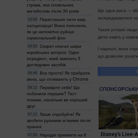
страва, яка сповільнює
Ще одна риса — збер
метаболізм після 30 років
зосереджуватися на
Перестаньте пити каву
10:08
натщесерце! Вчені пояснили,
Також успішні люди 
як це непомітно руйнує
діяти навіть у неви
гормональний фон
Секрет сяючої шкіри
09:50
І нарешті, вони спр
корейських акторок: Один
що дозволяє рухати
інгредієнт, який замінить 5
доглядових засобів
Все просто! Як прибрати
08:48
вікна, що спливають у Chrome
Перевірте себе! Що
08:12
СПОНСОРСЬКИ
побачили першим? Тест
покаже, наскільки ви хороший
друг
Лише спробуйте! Як
07:15
зробити рушники м’якими після
прання
Disney’s Live-
Народні прикмети на 6
07:09