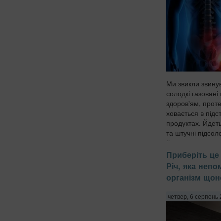
Ми звикли звину
солодкі газовані 
здоров'ям, проте
ховається в підс
продуктах. Йдет
та штучні підсол
йогуртах, соусах 
Приберіть це 
Річ, яка неп
організм щон
четвер, 6 серпень 