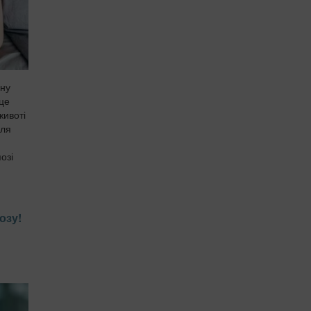
чну
 це
животі
для
озі
озу!