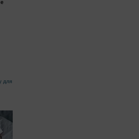
le
у для