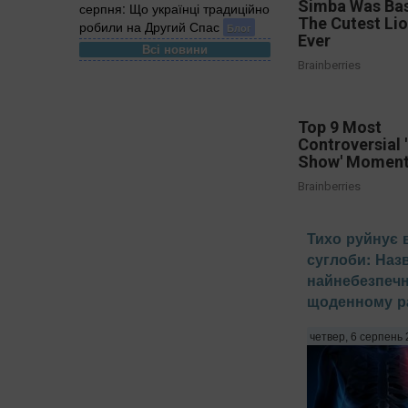
Simba Was Ba
серпня: Що українці традиційно
The Cutest Li
робили на Другий Спас
Блог
Ever
Всі новини
Brainberries
Top 9 Most
Controversial 
Show' Momen
Brainberries
Тихо руйнує 
суглоби: Наз
найнебезпечн
щоденному ра
четвер, 6 серпень 