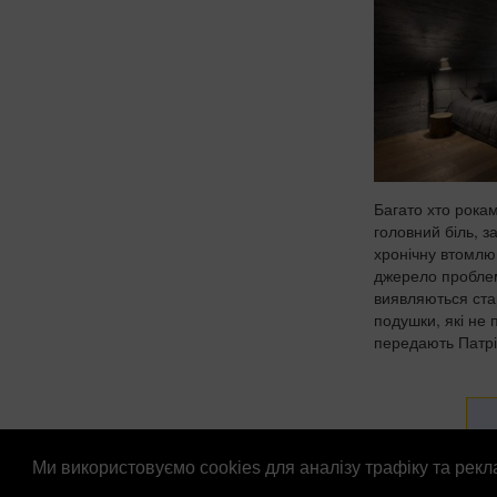
Багато хто рока
головний біль, з
хронічну втомлю
джерело пробле
виявляються ста
подушки, які не 
передають Патріо
Ми використовуємо cookies для аналізу трафіку та рек
© Патріоти України 2026
Правова інформація
Рек