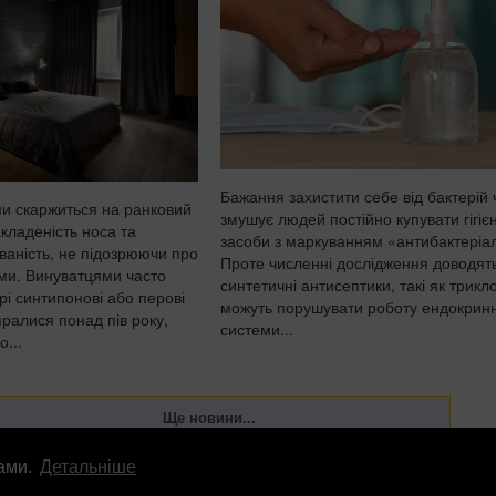
Бажання захистити себе від бактерій 
ми скаржиться на ранковий
змушує людей постійно купувати гігієн
акладеність носа та
засоби з маркуванням «антибактеріа
ваність, не підозрюючи про
Проте численні дослідження доводят
ми. Винуватцями часто
синтетичні антисептики, такі як трикл
рі синтипонові або перові
можуть порушувати роботу ендокрин
пралися понад пів року,
системи...
...
лами.
Детальніше
лама
info
@
patrioty