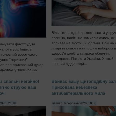
Більшість людей лягають спати у зру
позицію, навіть не замислюючись, як
впливає на внутрішні органи. Сон на 
вачувати фастфуд та
лікарі вважають найгіршим вибором 
напої в усіх бідах зі
здоров'я хребта та краси обличчя,
 головний ворог часто
передають Патріоти України. У такій п
тупно "корисних"
шийний відділ годи...
ься про прихований цукор
оджувачі у знежирених
і готових сн...
з спальні негайно!
Вбиває вашу щитоподібну зал
омітно отруює ваш
Прихована небезпека
очі
антибактеріального мила
2026, 21:16
четвер, 6 серпень 2026, 18:30