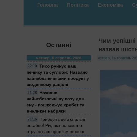
Головна
Політика
Економіка
С
Чим успішні
Останні
назвав шіст
четвер, 6 серпень 2026
четвер, 14 травень 20
Тихо руйнує ваш
22:10
печінку та суглоби: Названо
найнебезпечніший продукт у
щоденному раціоні
Названо
21:28
найнебезпечнішу позу для
сну - пошкоджує хребет та
викликає набряки
Приберіть це з спальні
21:16
негайно! Річ, яка непомітно
отруює ваш організм щоночі