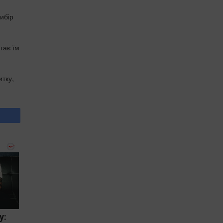
ибір
гає їм
итку,
y: