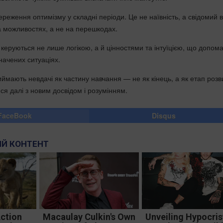
еження оптимізму у складні періоди. Це не наївність, а свідомий в
 можливостях, а не на перешкодах.
керуються не лише логікою, а й цінностями та інтуїцією, що допома
значених ситуаціях.
иймають невдачі як частину навчання — не як кінець, а як етап розв
ся далі з новим досвідом і розумінням.
FaceBook
Disqus
Й КОНТЕНТ
Action
Macaulay Culkin's Own
Unveiling Hypocris