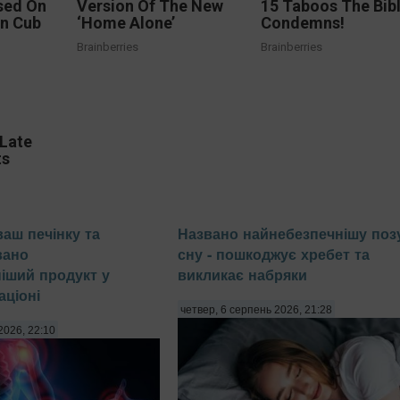
sed On
Version Of The New
15 Taboos The Bib
on Cub
‘Home Alone’
Condemns!
Brainberries
Brainberries
'Late
ts
ваш печінку та
Названо найнебезпечнішу поз
вано
сну - пошкоджує хребет та
іший продукт у
викликає набряки
ціоні
четвер, 6 серпень 2026, 21:28
2026, 22:10