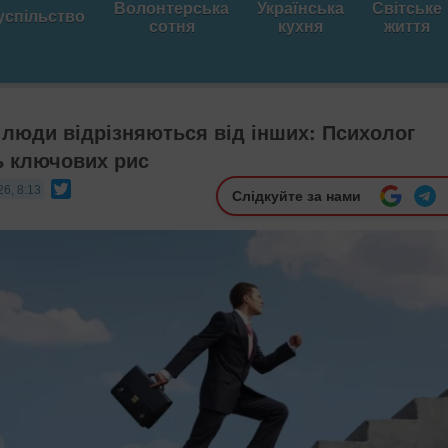
Волонтерська
Українська
Світське
успільство
сотня
кухня
життя
 люди відрізняються від інших: Психолог
ь ключових рис
Twitter
26, 8:13
Слідкуйте за нами