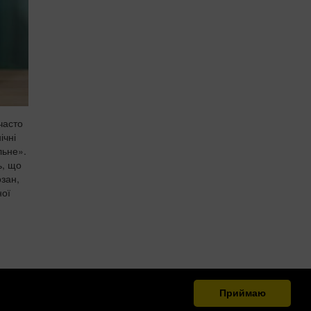
часто
ічні
льне».
ь, що
озан,
ної
Приймаю
.org.ua