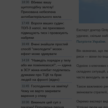
Вбиває вашу
18:30
щитоподібну залозу!
Прихована небезпека
антибактеріального мила
Вороги ваших судин:
17:49
ТОП-3 напої, які приховано
Експерт доктор
Gre
підвищують тиск і провокують
удачею, скільки на
набряки
Патріоти України
.
Вчені знайшли простий
16:49
спосіб "омолодити" мозок -
Він зазначає, що лю
ефект може здивувати
риси — вони по-інш
"Наведіть порядок у тилу
14:18
або ми поміняємося!", — єдина
Однією з ключових 
в ЗСУ жінка-комбат поділилась
складних ситуацій, 
думками про ТЦК та брак
часто виходить за 
людей на фронті (відео)
Господиням на замітку!
Також важливою рис
11:45
Чому не варто закривати
змінювати стратегії
варення у спеку
Окремо експерт виді
Викиньте цей суп з
10:30
раціону! Популярна перша
Успішні люди не до