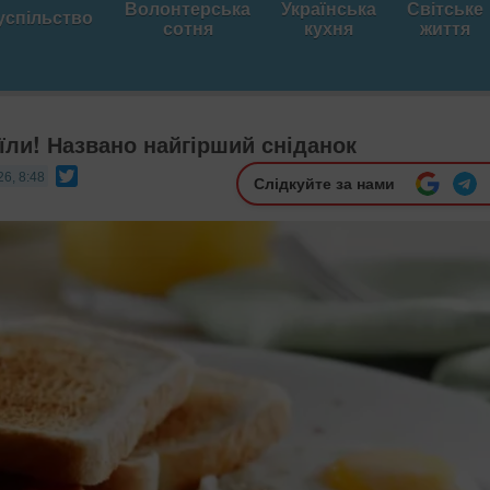
Волонтерська
Українська
Світське
успільство
сотня
кухня
життя
 їли! Названо найгірший сніданок
Twitter
26, 8:48
Слідкуйте за нами