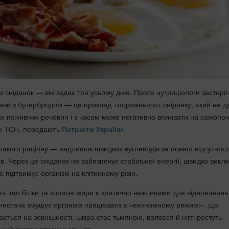
 сніданок — він задає тон усьому дню. Проте нутриціологи застеріг
ави з бутербродом — це приклад «порожнього» сніданку, який не д
их поживних речовин і з часом може негативно впливати на самопоч
ше ТСН, передають
Патріоти України
.
акого раціону — надлишок швидких вуглеводів за повної відсутност
рів. Через це сніданок не забезпечує стабільної енергії, швидко викл
не підтримує організм на клітинному рівні.
ь, що білки та корисні жири є критично важливими для відновлення 
х нестача змушує організм працювати в «економному режимі», що
ється на зовнішності: шкіра стає тьмяною, волосся й нігті ростуть
ьний вигляд втрачає свіжість.