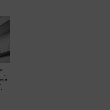
ло
и на
ності
и
ть: