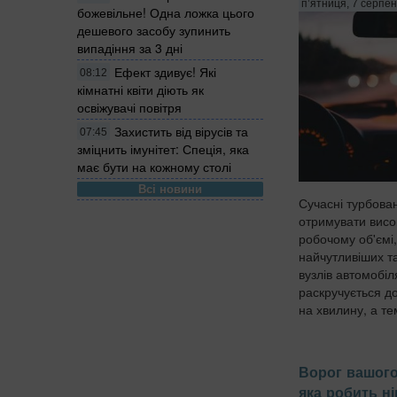
п’ятниця, 7 серпен
божевільне! Одна ложка цього
дешевого засобу зупинить
випадіння за 3 дні
Ефект здивує! Які
08:12
кімнатні квіти діють як
освіжувачі повітря
Захистить від вірусів та
07:45
зміцнить імунітет: Спеція, яка
має бути на кожному столі
Всі новини
Сучасні турбова
отримувати висо
робочому об'ємі,
найчутливіших т
вузлів автомобіл
раскручується д
на хвилину, а те
Ворог вашого
яка робить ні