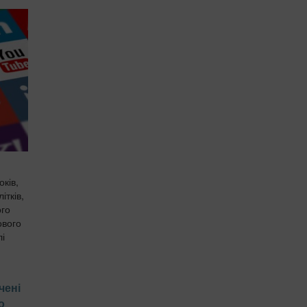
ків,
ітків,
ого
ового
лі
чені
о