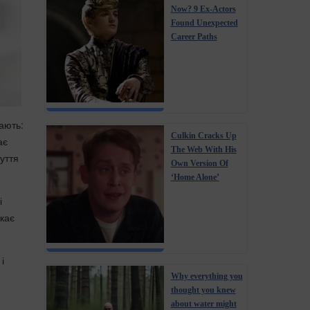
Now? 9 Ex-Actors
Found Unexpected
Career Paths
ають:
Culkin Cracks Up
ає
The Web With His
уття
Own Version Of
‘Home Alone’
і
икає
і
Why everything you
thought you knew
about water might