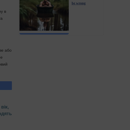
be wrong
ру в
та
ве або
не
овий
вік,
одять