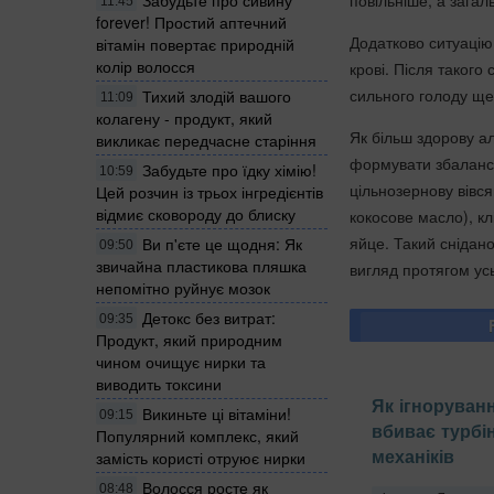
Забудьте про сивину
11:45
forever! Простий аптечний
Додатково ситуацію 
вітамін повертає природній
колір волосся
крові. Після такого
сильного голоду ще 
Тихий злодій вашого
11:09
колагену - продукт, який
Як більш здорову ал
викликає передчасне старіння
формувати збалансо
Забудьте про їдку хімію!
10:59
цільнозернову вівся
Цей розчин із трьох інгредієнтів
відмиє сковороду до блиску
кокосове масло), клі
яйце. Такий снідан
Ви п'єте це щодня: Як
09:50
звичайна пластикова пляшка
вигляд протягом ус
непомітно руйнує мозок
Детокс без витрат:
09:35
Продукт, який природним
чином очищує нирки та
виводить токсини
Як ігноруван
Викиньте ці вітаміни!
09:15
вбиває турбін
Популярний комплекс, який
механіків
замість користі отруює нирки
Волосся росте як
08:48