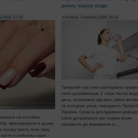
денну норму води
ь 2026, 17:13
п’ятниця, 7 серпень 2026, 16:10
Тривалий час нам нав'язували прави
пити щонайменше 2 літри чистої вод
день, незалежно від ваги, рівня актив
та погодних умов, передають Патріот
України. Сучасні дослідження доводя
ржаться на постійне
сліпе дотримання цієї норми може
гтів, звинувачуючи в цьому
призвести до вимивання в...
о погану якість гель-лаку.
часто є побутова хімія,