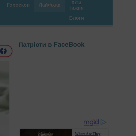
Хіти
Гороскоп
Лайфхак
тижня
Блоги
Патріоти в FaceBook
Where Are They