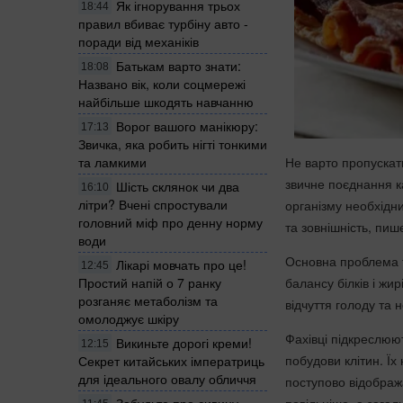
Як ігнорування трьох
18:44
правил вбиває турбіну авто -
поради від механіків
Батькам варто знати:
18:08
Названо вік, коли соцмережі
найбільше шкодять навчанню
Ворог вашого манікюру:
17:13
Звичка, яка робить нігті тонкими
Не варто пропускати
та ламкими
звичне поєднання к
Шість склянок чи два
16:10
літри? Вчені спростували
організму необхідн
головний міф про денну норму
та зовнішність, пи
води
Основна проблема т
Лікарі мовчать про це!
12:45
балансу білків і жи
Простий напій о 7 ранку
розганяє метаболізм та
відчуття голоду та 
омолоджує шкіру
Фахівці підкреслюют
Викиньте дорогі креми!
12:15
побудови клітин. Ї
Секрет китайських імператриць
для ідеального овалу обличчя
поступово відобража
повільніше, а загал