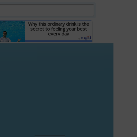
Why this ordinary drink is the
secret to feeling your best
every day
Детальніше