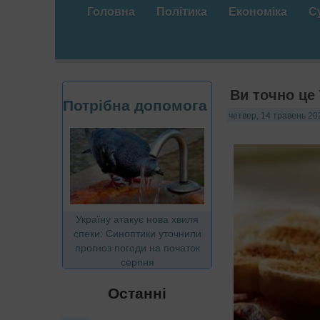
Головна
Політика
Економіка
С
Ви точно це
Потрібна допомога
четвер, 14 травень 20
Україну атакує нова хвиля
спеки: Синоптики уточнили
прогноз погоди на початок
серпня
Останні