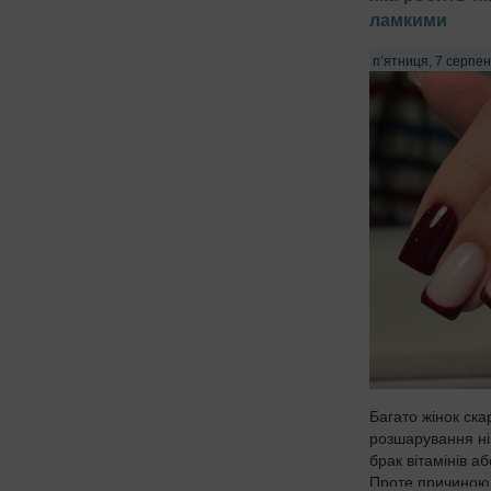
ламкими
п’ятниця, 7 серпен
Багато жінок ска
розшарування ні
брак вітамінів аб
Проте причиною 