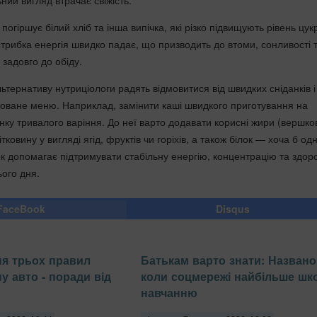
погіршує білий хліб та інша випічка, які різко підвищують рівень цук
 стрибка енергія швидко падає, що призводить до втоми, сонливості 
задовго до обіду.
ьтернативу нутриціологи радять відмовитися від швидких сніданків і
ване меню. Наприклад, замінити каші швидкого приготування на
нку тривалого варіння. До неї варто додавати корисні жири (вершко
тковину у вигляді ягід, фруктів чи горіхів, а також білок — хоча б од
ок допомагає підтримувати стабільну енергію, концентрацію та здор
ього дня.
FaceBook
Disqus
ня трьох правил
Батькам варто знати: Названо 
у авто - поради від
коли соцмережі найбільше шк
навчанню