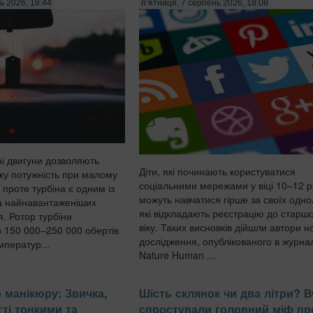
ь 2026, 18:44
п’ятниця, 7 серпень 2026, 18:08
ні двигуни дозволяють
Діти, які починають користуватися
ку потужність при малому
соціальними мережами у віці 10–12 ро
 проте турбіна є одним із
можуть навчатися гірше за своїх однол
а найнавантаженіших
які відкладають реєстрацію до старш
я. Ротор турбіни
віку. Таких висновків дійшли автори н
о 150 000–250 000 обертів
дослідження, опублікованого в журна
мператур...
Nature Human ...
 манікюру: Звичка,
Шість склянок чи два літри? В
гті тонкими та
спростували головний міф пр