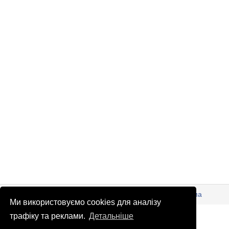
© Патріоти України 2026
Правова інформація
Реклама
Ми використовуємо cookies для аналізу
info
@
patrioty.org.ua
трафіку та реклами.
Детальніше