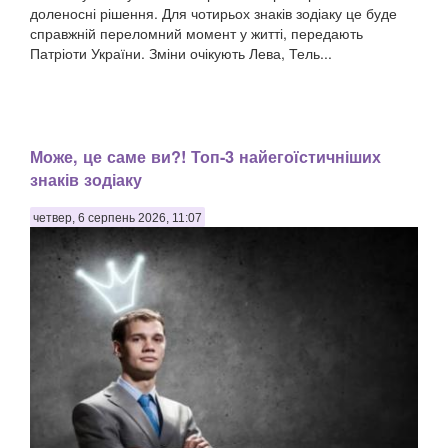
доленосні рішення. Для чотирьох знаків зодіаку це буде
справжній переломний момент у житті, передають
Патріоти України. Зміни очікують Лева, Тель...
Може, це саме ви?! Топ-3 найегоїстичніших
знаків зодіаку
четвер, 6 серпень 2026, 11:07