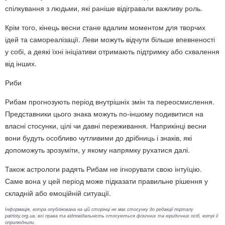
спілкування з людьми, які раніше відігравали важливу роль.
Крім того, кінець весни стане вдалим моментом для творчих
ідей та самореалізації. Леви можуть відчути більше впевненості
у собі, а деякі їхні ініціативи отримають підтримку або схвалення
від інших.
Риби
Рибам прогнозують період внутрішніх змін та переосмислення.
Представники цього знака можуть по-іншому подивитися на
власні стосунки, цілі чи давні переживання. Наприкінці весни
вони будуть особливо чутливими до дрібниць і знаків, які
допоможуть зрозуміти, у якому напрямку рухатися далі.
Також астрологи радять Рибам не ігнорувати свою інтуїцію.
Саме вона у цей період може підказати правильне рішення у
складній або емоційній ситуації.
Інформація, котра опублікована на цій сторінці не має стосунку до редакції порталу
patrioty.org.ua, всі права та відповідальність стосуються фізичних та юридичних осіб, котрі її
оприлюднили.