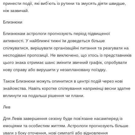
принести події, які виб’ють із рутини та змусять діяти швидше,
ніж зазвичай.
Близнюки
Близнюкам астрологи прогнозують період підвищеної
активності. У найближчі тижні їм доведеться більше
спілкуватися, вирішувати організаційні питання та реагувати на
несподівані пропозиції. Не виключено, що хтось із представників
цього знака отримає шанс змінити звичний графік, спробувати
нову справу або вирушити у незаплановану поїздку.
Також Близнюки можуть опинитися в центрі подій через нові
знайомства. Навіть коротке спілкування наприкінці весни здатне
вплинути на подальші рішення чи плани.
Лев
Для Левів завершення сезону буде пов’язане насамперед із
емоціями та особистим життям. Астрологи прогнозують більше
уваги з боку оточення, нові симпатії або відновлення