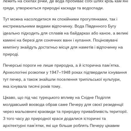
лежить на схилах річки, де вода пробиває собі шлях крізь кам’яні
гряди, утворюються природні каскади та водоспади.
Тут можна насолодитися як спокійними прогулянками, так і
екстремальними видами відпочинку. Вода Південного Бугу
ідеально підходить для сплавів на байдарках або каное, а великі
камені на березі для сонячних ванн і купання. Поціновувачі
кемпінгу знайдуть достатньо місця для наметів і відпочинку на
природі.
Печерські пороги не лише природна, а й історична пам’ятка.
Археологічні розкопки у 1947–1948 роках підтвердили існування
тут печер, а також знайшли поселення трипільської культури,
яка існувала тисячі років тому.
Цікаво, що під час турецького впливу на Східне Поділля
молдавський воєвода обрав саме Печеру для своєї резиденції
через мальовничі краєвиди та природну привабливість території.
З того часу до природної краси додалися історичні та
архітектурні пам’ятки, які ще більше роблять Печеру цікавим