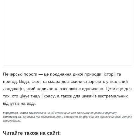
Печерські пороги — це поєднання дикої природи, історії та
пригод. Вода, скелі та смарагдові схили створюють унікальний
ландшафт, який надихає та заспокоює одночасно. Це місце для
тих, хто цінує тишу і красу, а також для шукачів екстремальних
відчуттів на воді.
Інформація, котра опублікована на цій сторінці не має стосунку до редакції порталу
patrioty.org.ua, всі права та відповідальність стосуються фізичних та юридичних осіб, котрі її
оприлюднили.
Читайте також на сайті: