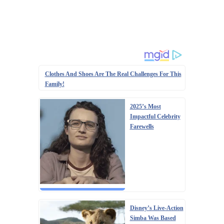
Clothes And Shoes Are The Real Challenges For This
Family!
2025’s Most
Impactful Celebrity
Farewells
Disney’s Live-Action
Simba Was Based