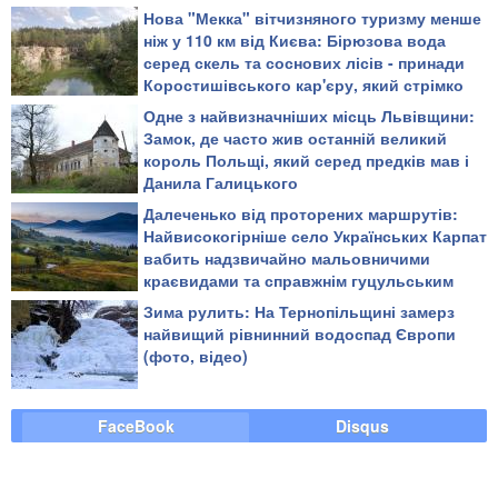
Нова "Мекка" вітчизняного туризму менше
ніж у 110 км від Києва: Бірюзова вода
серед скель та соснових лісів - принади
Коростишівського кар'єру, який стрімко
набирає популярності в українців (відео)
Одне з найвизначніших місць Львівщини:
Замок, де часто жив останній великий
король Польщі, який серед предків мав і
Данила Галицького
Далеченько від проторених маршрутів:
Найвисокогірніше село Українських Карпат
вабить надзвичайно мальовничими
краєвидами та справжнім гуцульським
колоритом
Зима рулить: На Тернопільщині замерз
найвищий рівнинний водоспад Європи
(фото, відео)
FaceBook
Disqus