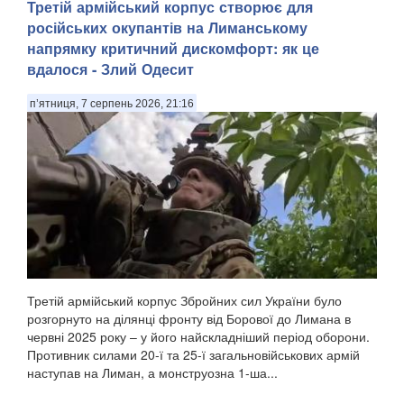
Третій армійський корпус створює для
російських окупантів на Лиманському
напрямку критичний дискомфорт: як це
вдалося - Злий Одесит
п’ятниця, 7 серпень 2026, 21:16
Третій армійський корпус Збройних сил України було
розгорнуто на ділянці фронту від Борової до Лимана в
червні 2025 року – у його найскладніший період оборони.
Противник силами 20-ї та 25-ї загальновійськових армій
наступав на Лиман, а монструозна 1-ша...