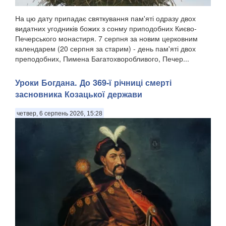
На цю дату припадає святкування пам'яті одразу двох
видатних угодників божих з сонму приподобних Києво-
Печерського монастиря. 7 серпня за новим церковним
календарем (20 серпня за старим) - день пам'яті двох
преподобних, Пимена Багатохворобливого, Печер...
Уроки Богдана. До 369-ї річниці смерті
засновника Козацької держави
четвер, 6 серпень 2026, 15:28