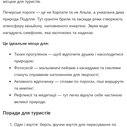
місцем для туристів.
Печерські пороги — це не Карпати та не Альпи, а унікальна дика
природа Поділля. Тут гранітні брили та каскади річки створюють
атмосферу каньйону, наповненого енергією. Звуки води
нагадують симфонію, яка заспокоює та надихає.
Це ідеальне місце для:
Тихих прогулянок — щоб відпочити душею і насолодитися
природою;
Фотосесій — мальовничі пейзажі з каскадами та скелями
стануть справжнім натхненням для творчості;
Активного відпочинку — сплави по порогах, піші маршрути
та кемпінг;
Рефлексії та медитації — тут легко відчути себе частиною
великої природи.
Поради для туристів
Одяг і взуття: беріть зручне взуття для пересування по