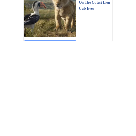
On The Cutest Lion
Cub Ever