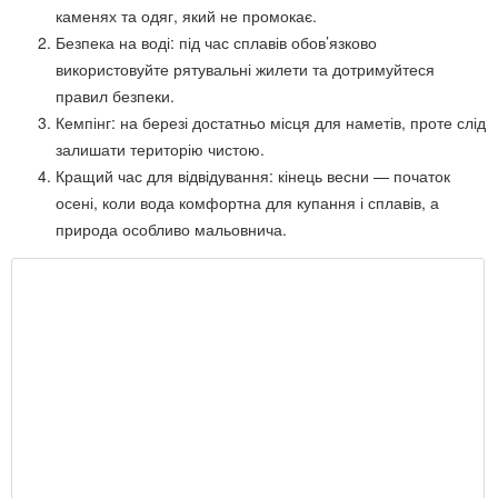
каменях та одяг, який не промокає.
Безпека на воді: під час сплавів обов’язково
використовуйте рятувальні жилети та дотримуйтеся
правил безпеки.
Кемпінг: на березі достатньо місця для наметів, проте слід
залишати територію чистою.
Кращий час для відвідування: кінець весни — початок
осені, коли вода комфортна для купання і сплавів, а
природа особливо мальовнича.