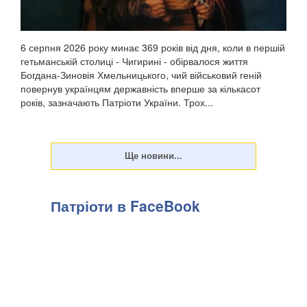
6 серпня 2026 року минає 369 років від дня, коли в першій
гетьманській столиці - Чигирині - обірвалося життя
Богдана-Зиновія Хмельницького, чий військовий геній
повернув українцям державність вперше за кількасот
років, зазначають Патріоти України. Трох...
Патріоти в FaceBook