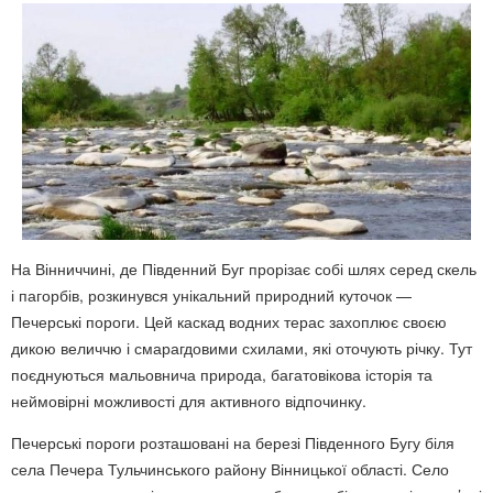
На Вінниччині, де Південний Буг прорізає собі шлях серед скель
і пагорбів, розкинувся унікальний природний куточок —
Печерські пороги. Цей каскад водних терас захоплює своєю
дикою величчю і смарагдовими схилами, які оточують річку. Тут
поєднуються мальовнича природа, багатовікова історія та
неймовірні можливості для активного відпочинку.
Печерські пороги розташовані на березі Південного Бугу біля
села Печера Тульчинського району Вінницької області. Село