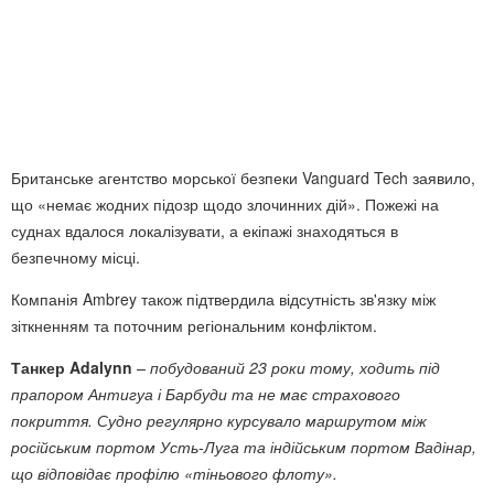
Британське агентство морської безпеки Vanguard Tech заявило,
що «немає жодних підозр щодо злочинних дій». Пожежі на
суднах вдалося локалізувати, а екіпажі знаходяться в
безпечному місці.
Компанія Ambrey також підтвердила відсутність зв'язку між
зіткненням та поточним регіональним конфліктом.
Танкер Adalynn
– побудований 23 роки тому, ходить під
прапором Антигуа і Барбуди та не має страхового
покриття. Судно регулярно курсувало маршрутом між
російським портом Усть-Луга та індійським портом Вадінар,
що відповідає профілю «тіньового флоту».