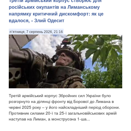
Третій армійський корпус створює для
російських окупантів на Лиманському
напрямку критичний дискомфорт: як це
вдалося, - Злий Одесит
п’ятниця, 7 серпень 2026, 21:16
Третій армійський корпус Збройних сил України було
розгорнуто на ділянці фронту від Борової до Лимана в
червні 2025 року – у його найскладніший період оборони.
Противник силами 20-ї та 25-ї загальновійськових армій
наступав на Лиман, а монструозна 1-ша...