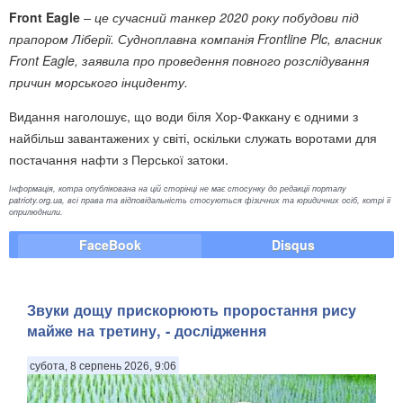
Front Eagle
– це сучасний танкер 2020 року побудови під
прапором Ліберії. Судноплавна компанія Frontline Plc, власник
Front Eagle, заявила про проведення повного розслідування
причин морського інциденту.
Видання наголошує, що води біля Хор-Факкану є одними з
найбільш завантажених у світі, оскільки служать воротами для
постачання нафти з Перської затоки.
Інформація, котра опублікована на цій сторінці не має стосунку до редакції порталу
patrioty.org.ua, всі права та відповідальність стосуються фізичних та юридичних осіб, котрі її
оприлюднили.
FaceBook
Disqus
Звуки дощу прискорюють проростання рису
майже на третину, - дослідження
субота, 8 серпень 2026, 9:06