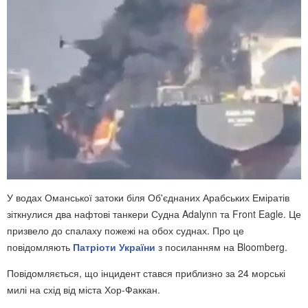
У водах Оманської затоки біля Об'єднаних Арабських Еміратів
зіткнулися два нафтові танкери Судна Adalynn та Front Eagle. Це
призвело до спалаху пожежі на обох суднах. Про це
повідомляють
Патріоти України
з посиланням на Bloomberg.
Повідомляється, що інцидент стався приблизно за 24 морські
милі на схід від міста Хор-Факкан.