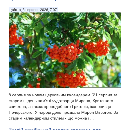
субота, 8 серпень 2026, 7:07
8 серпня за новим церковним календарем (21 серпня за
старим) - день пам'яті чудотворця Мирона, Критського
єпископа, а також преподобного Григорія, іконописця
Печерського. У народі день прозвали Мирон Вітрогон. За
старим календарним стилем - що можна і ...