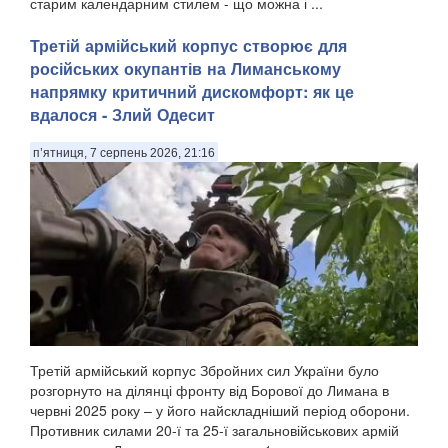
старим календарним стилем - що можна і ...
Третій армійський корпус створює для
російських окупантів на Лиманському
напрямку критичний дискомфорт: як це
вдалося - Злий Одесит
п’ятниця, 7 серпень 2026, 21:16
Третій армійський корпус Збройних сил України було
розгорнуто на ділянці фронту від Борової до Лимана в
червні 2025 року – у його найскладніший період оборони.
Противник силами 20-ї та 25-ї загальновійськових армій