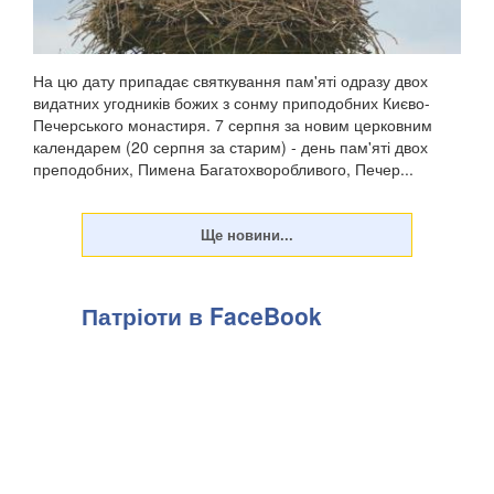
На цю дату припадає святкування пам'яті одразу двох
видатних угодників божих з сонму приподобних Києво-
Печерського монастиря. 7 серпня за новим церковним
календарем (20 серпня за старим) - день пам'яті двох
преподобних, Пимена Багатохворобливого, Печер...
Патріоти в FaceBook