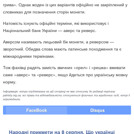
грива». Однак жоден із цих варіантів офіційно не закріплений у
словниках для позначення сторін монети.
Натомість існують офіційні терміни, які використовує і
Національний банк України — аверс та реверс.
Аверсом називають лицьовий бік монети, а реверсом —
зворотний. Обидва слова мають латинське походження та є
міжнародними термінами.
Тож фахівці радять замість звичних «орел» і «решка» вживати
саме «аверс» та «реверс», якщо йдеться про українську мовну
норму.
Інформація, котра опублікована на цій сторінці не має стосунку до редакції порталу
patrioty.org.ua, всі права та відповідальність стосуються фізичних та юридичних осіб, котрі її
оприлюднили.
FaceBook
Disqus
Народні прикмети на 8 серпня. Що українці