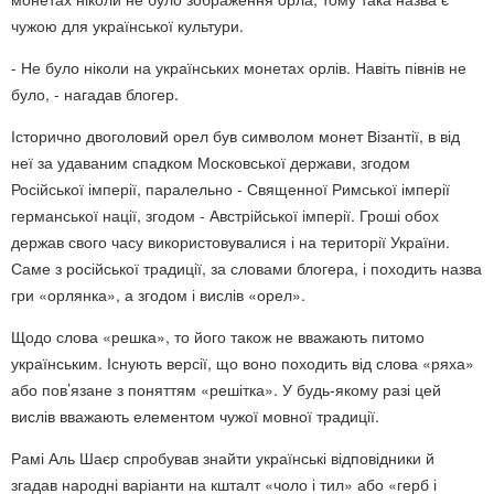
чужою для української культури.
- Не було ніколи на українських монетах орлів. Навіть півнів не
було, - нагадав блогер.
Історично двоголовий орел був символом монет Візантії, в від
неї за удаваним спадком Московської держави, згодом
Російської імперії, паралельно - Священної Римської імперії
германської нації, згодом - Австрійської імперії. Гроші обох
держав свого часу використовувалися і на території України.
Саме з російської традиції, за словами блогера, і походить назва
гри «орлянка», а згодом і вислів «орел».
Щодо слова «решка», то його також не вважають питомо
українським. Існують версії, що воно походить від слова «ряха»
або пов’язане з поняттям «решітка». У будь-якому разі цей
вислів вважають елементом чужої мовної традиції.
Рамі Аль Шаєр спробував знайти українські відповідники й
згадав народні варіанти на кшталт «чоло і тил» або «герб і