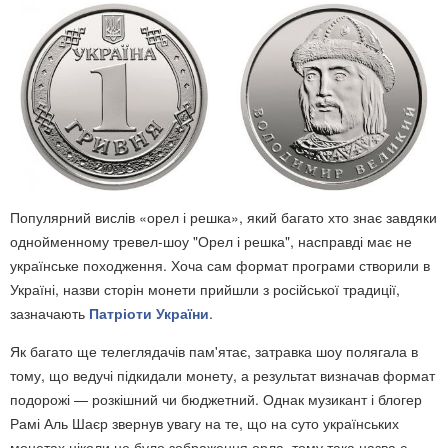
Популярний вислів «орел і решка», який багато хто знає завдяки
однойменному тревел-шоу "Орел і решка", насправді має не
українське походження. Хоча сам формат програми створили в
Україні, назви сторін монети прийшли з російської традиції,
зазначають
Патріоти України
.
Як багато ще телеглядачів пам'ятає, затравка шоу полягала в
тому, що ведучі підкидали монету, а результат визначав формат
подорожі — розкішний чи бюджетний. Однак музикант і блогер
Рамі Аль Шаєр звернув увагу на те, що на суто українських
монетах ніколи не було зображення орла, тому така назва є