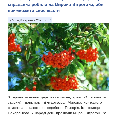
спрадавна робили на Мирона Вітрогона, аби
примножити своє щастя
субота, 8 серпень 2026, 7:07
8 серпня за новим церковним календарем (21 серпня за
старим) - день пам'яті чудотворця Мирона, Критського
єпископа, а також преподобного Григорія, іконописця
Печерського. У народі день прозвали Мирон Вітрогон. За