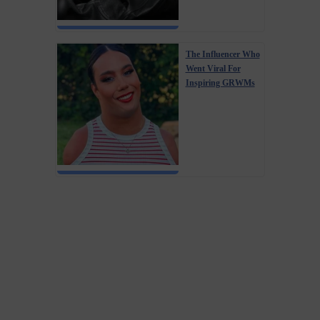
The Influencer Who
Went Viral For
Inspiring GRWMs