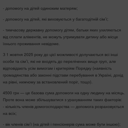
- допомогу на дітей одиноким матерям;
- допомогу на дітей, які виховуються у багатодітній сім’ї;
- тимчасову державну допомогу дітям, батьки яких ухиляються
від сплати аліментів, не можуть утримувати дитину або місце
їхнього проживання невідоме.
З 1 жовтня 2025 року до цієї можливості долучаються всі інші
особи та сім’ї, які не входять до перелічених вище груп, але
відповідають усім вимогам і критеріям Порядку (наявність
громадянства або законні підстави перебування в Україні, дохід
на рівні, нижчому за встановлений поріг, тощо).
4500 грн — це базова сума допомоги на одну людину на місяць.
Проте вона може збільшуватися з урахуванням таких факторів:
- кількість членів домогосподарства — допомога розраховується
на всіх;
- вік членів сім’ї (на дітей і пенсіонерів сума може бути іншою);