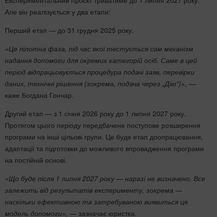
Експериментальний проєкт триватиме до 1 липня 2027 року.
Але він реалізується у два етапи:
Перший етап — до 31 грудня 2025 року.
«Це пілотна фаза, під час якої тестується сам механізм
надання допомоги для окремих категорій осіб. Саме в цей
період відпрацьовується процедура подачі заяв, перевірки
даних, технічні рішення (зокрема, подача через „Дію“)»
, —
каже Богдана Гончар.
Другий етап — з 1 січня 2026 року до 1 липня 2027 року.
Протягом цього періоду передбачене поступове розширення
програми на інші цільові групи. Це буде етап доопрацювання,
адаптації та підготовки до можливого впровадження програми
на постійній основі.
«Що буде після 1 липня 2027 року — наразі не визначено. Все
залежить від результатів експерименту, зокрема —
наскільки ефективною та затребуваною виявиться ця
модель допомоги»,
— зазначає юристка.