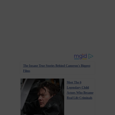
The Insane True Stories Behind Cameron's Biggest
Films
Meet The 6
Legendary Child
Actors Who Became
Real Life Criminals