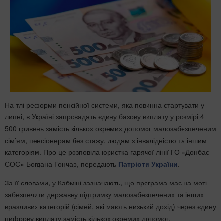
На тлі реформи пенсійної системи, яка повинна стартувати у
липні, в Україні запровадять єдину базову виплату у розмірі 4
500 гривень замість кількох окремих допомог малозабезпеченим
сім’ям, пенсіонерам без стажу, людям з інвалідністю та іншим
категоріям. Про це розповіла юристка гарячої лінії ГО «Донбас
СОС» Богдана Гончар, передають
Патріоти України
.
За її словами, у Кабміні зазначають, що програма має на меті
забезпечити державну підтримку малозабезпечених та інших
вразливих категорій (сімей, які мають низький дохід) через єдину
цифрову виплату замість кількох окремих допомог.