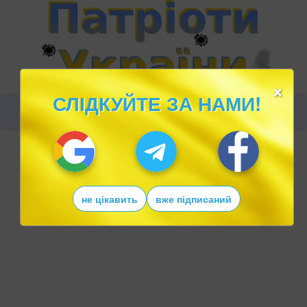
×
СЛІДКУЙТЕ ЗА НАМИ!
не цікавить
вже підписаний