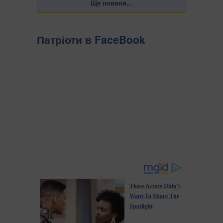
Патріоти в FaceBook
These Actors Didn't
Want To Share The
Spotlight