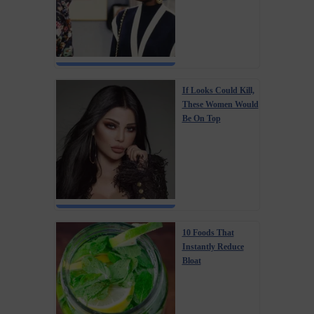
If Looks Could Kill,
These Women Would
Be On Top
10 Foods That
Instantly Reduce
Bloat