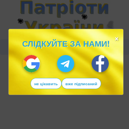
×
СЛІДКУЙТЕ ЗА НАМИ!
не цікавить
вже підписаний