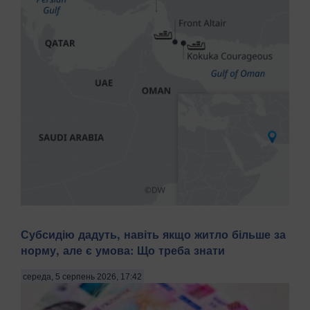
Іран заявив про досягнення угоди з Оманом щодо
Субсидію дадуть, навіть якщо житло більше за
запропонованого маршруту судноплавства через
норму, але є умова: Що треба знати
Ормузьку протоку. Про це повідомляє Bloomberg у середу,
5 серпня, передають Патріоти України. Речник
Міністерства закордонних справ Ірану Есмаїл Багаї
середа, 5 серпень 2026, 17:42
розповів,...