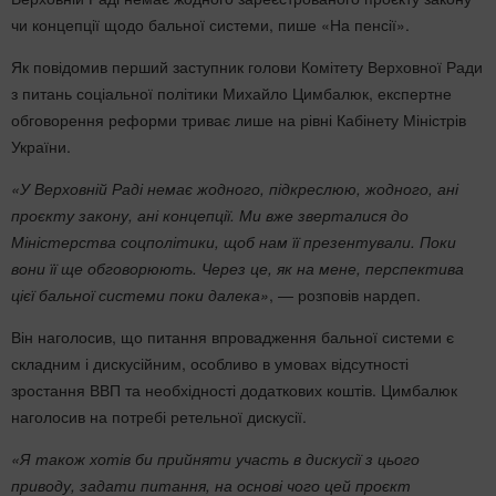
чи концепції щодо бальної системи, пише «На пенсії».
Як повідомив перший заступник голови Комітету Верховної Ради
з питань соціальної політики Михайло Цимбалюк, експертне
обговорення реформи триває лише на рівні Кабінету Міністрів
України.
«У Верховній Раді немає жодного, підкреслюю, жодного, ані
проєкту закону, ані концепції. Ми вже зверталися до
Міністерства соцполітики, щоб нам її презентували. Поки
вони її ще обговорюють. Через це, як на мене, перспектива
цієї бальної системи поки далека»
, — розповів нардеп.
Він наголосив, що питання впровадження бальної системи є
складним і дискусійним, особливо в умовах відсутності
зростання ВВП та необхідності додаткових коштів. Цимбалюк
наголосив на потребі ретельної дискусії.
«Я також хотів би прийняти участь в дискусії з цього
приводу, задати питання, на основі чого цей проєкт