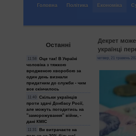
Головна
Політика
Економіка
С
Декрет може
Останні
українці пе
Оце так! В Україні
четвер, 21 травень 20
11:58
чоловіка з тяжкою
вродженою хворобою за
один день визнали
придатним до служби - чим
все скінчилось
Скільки українців
11:40
проти здачі Донбасу Росії,
але можуть погодитись на
"заморожування" війни, -
дані КМІС
Ви витрачаєте на
11:31
пальне на 30% більше!