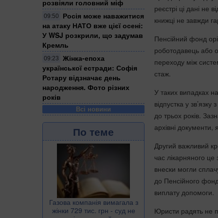
розвіяли головний міф
реєстрі ці дані не 
Росія може наважитися
09:50
книжці не завжди г
на атаку НАТО вже цієї осені:
У WSJ розкрили, що задумав
Пенсійний фонд орі
Кремль
роботодавець або ор
Жінка-епоха
09:23
переходу між систе
української естради: Софія
стаж.
Ротару відзначає день
народження. Фото різних
У таких випадках н
років
відпустка у зв’язку
Всі новини
до трьох років. За
архівні документи, 
По теме
Другий важливий кро
час лікарняного це 
внески могли сплач
до Пенсійного фонду
виплату допомоги.
Газова компанія вимагала з
жінки 729 тис. грн - суд не
Юристи радять не п