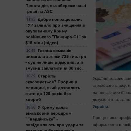
Проста дія, яка збереже ваші
гроші на АЗС
Добре попрацювали:
11:22
ГУР заявило про знищення в
окупованому Криму
російського "Панцира-С1" за
$15 мілн (відео)
Газова компанія
10:49
вимагала з жінки 729 тис. грн
- суд не лише відмовив, а й
змусив заплатити їй 30 тис.
Старість
10:39
Українці масово вия
скасовується? Прорив у
страхового стажу, 
медицині, який дозволить
на пенсію або її ча
жити до 120 років без
документи та, за по
хвороб
України
.
У Криму палає
10:30
військовий аеродром
Про це пише профіль
"Гвардійське" -
оформлення пенсії,
повідомляють про удари та
детонацію боєприпасів