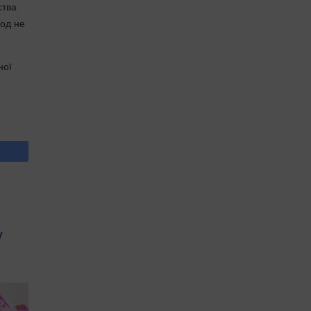
ства
іод не
ної
у