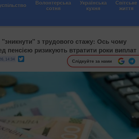
Волонтерська
Українська
Світське
успільство
сотня
кухня
життя
 "зникнути" з трудового стажу: Ось чому
ред пенсією ризикують втратити роки виплат
Twitter
26, 14:34
Слідкуйте за нами