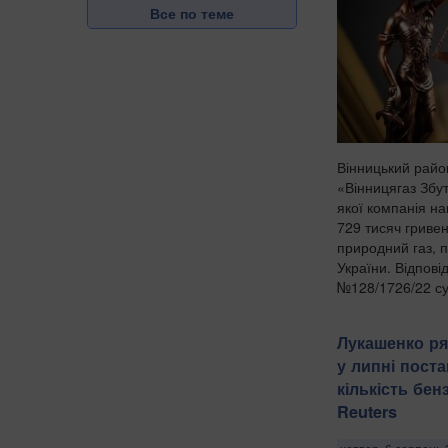
Все по теме
Вінницький райо
«Вінницягаз Збут
якої компанія н
729 тисяч гривен
природний газ, 
України. Відпові
№128/1726/22 су
Лукашенко ря
у липні поста
кількість бен
Reuters