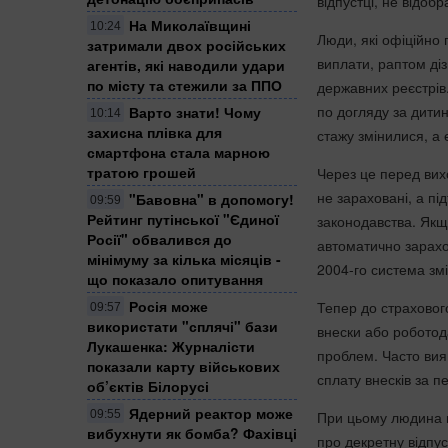
відпустці, не відоб
На Миколаївщині
10:24
Люди, які офіційно 
затримали двох російських
виплати, раптом ді
агентів, які наводили удари
по місту та стежили за ППО
державних реєстрів.
по догляду за дити
Варто знати! Чому
10:14
захисна плівка для
стажу змінилися, а 
смартфона стала марною
тратою грошей
Через це перед вих
не зараховані, а пі
"Бавовна" в допомогу!
09:59
Рейтинг путінської "Єдиної
законодавства. Якщ
Росії" обвалився до
автоматично зарахо
мінімуму за кілька місяців -
2004-го система зм
що показало опитування
Росія може
Тепер до страхового
09:57
використати "сплячі" бази
внески або роботод
Лукашенка: Журналісти
проблем. Часто вия
показали карту військових
сплату внесків за пе
об’єктів Білорусі
Ядерний реактор може
При цьому людина м
09:55
вибухнути як бомба? Фахівці
про декретну відпу