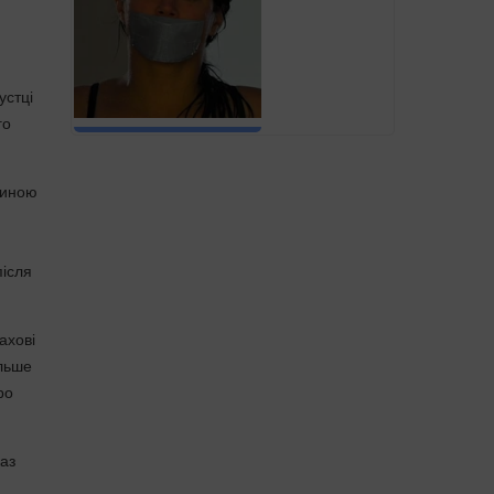
устці
го
тиною
після
ахові
ільше
ро
аз