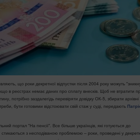
вляють, що роки декретної відпустки після 2004 року можуть "зникну
якщо в реєстрах немає даних про сплату внесків. Щоб не втратити п
стину, потрібно заздалегідь перевіряти довідку ОК-5, збирати архівні
треби, бути готовими відстоювати свій стаж у суді, передають
Патрі
ний портал "На пенсії". Все більше українців, які готуються до
 стикаються з несподіваною проблемою – роки, проведені у декрет