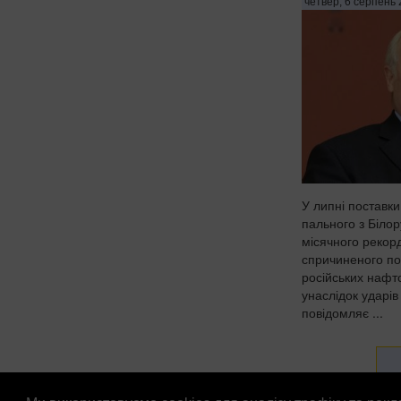
четвер, 6 серпень 
У липні поставки
пального з Білор
місячного рекорд
спричиненого п
російських нафт
унаслідок ударів
повідомляє ...