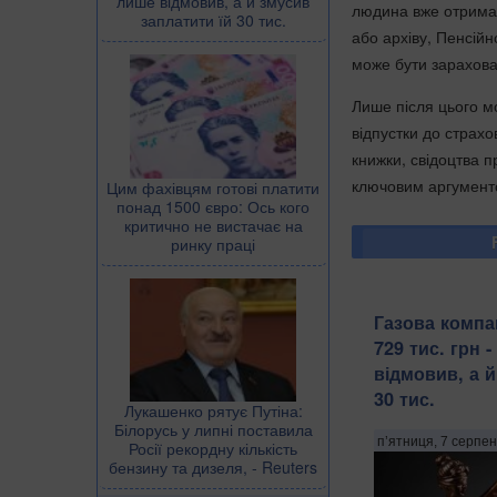
лише відмовив, а й змусив
людина вже отримала
заплатити їй 30 тис.
або архіву, Пенсійн
може бути зарахова
Лише після цього м
відпустки до страхо
книжки, свідоцтва 
ключовим аргументо
Цим фахівцям готові платити
понад 1500 євро: Ось кого
критично не вистачає на
ринку праці
Газова компа
729 тис. грн 
відмовив, а й
30 тис.
Лукашенко рятує Путіна:
Білорусь у липні поставила
п’ятниця, 7 серпен
Росії рекордну кількість
бензину та дизеля, - Reuters