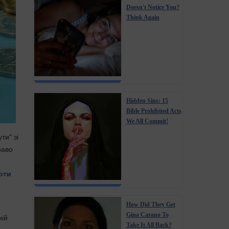
Doesn't Notice You?
Think Again
Hidden Sins: 15
Bible Prohibited Acts
We All Commit!
ти" зі
раво
оти
How Did They Get
Gina Carano To
ній
Take It All Back?