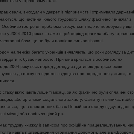
ражаються у страховому стажі.
працювали, виходили у декрет із підприємств і отримували державні
знаються, що частина їхнього трудового шляху фактично "зникла" з
 Особливо гостро ця проблема стосується тих, хто перебував у відп
ною у 2004-2010 роках – саме в цей період правила обліку страхово
електронні бази ще не були повністю синхронізовані.
одом на пенсію багато українців виявляють, що роки догляду за ди
дтвердити їх буває непросто. Причина криється в особливостях
о до 2004 року весь період догляду за дитиною до трьох років
вувався до стажу на підставі свідоцтва про народження дитини, то 
інилася.
 стажу включають лише ті місяці, за які фактично були сплачені стр
авцем, або органами соціального захисту. Саме тут і виникає найб
вляється, що в електронних базах Пенсійного фонду відсутні дані п
вні місяці або навіть за цілий рік.
ає трудову книжку із записом про офіційне працевлаштування, нак
стку та навіть підтвердження отримання допомоги, але в цифровому