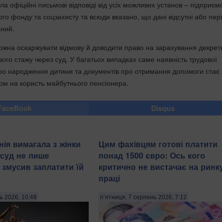
 офіційні письмові відповіді від усіх можливих установ – підприєм
ого фонду та соцзахисту та всюди вказано, що дані відсутні або пер
ний.
ожна оскаржувати відмову й доводити право на зарахування декрет
вого стажу через суд. У багатьох випадках саме наявність трудової
про народження дитини та документів про отримання допомоги стає
м на користь майбутнього пенсіонера.
FaceBook
Disqus
нія вимагала з жінки
Цим фахівцям готові платити
- суд не лише
понад 1500 євро: Ось кого
 змусив заплатити їй
критично не вистачає на ринк
праці
ь 2026, 10:49
п’ятниця, 7 серпень 2026, 7:12