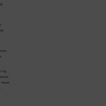
ій
.
с
цей
тиною
з
 під
итиною
е лише
о