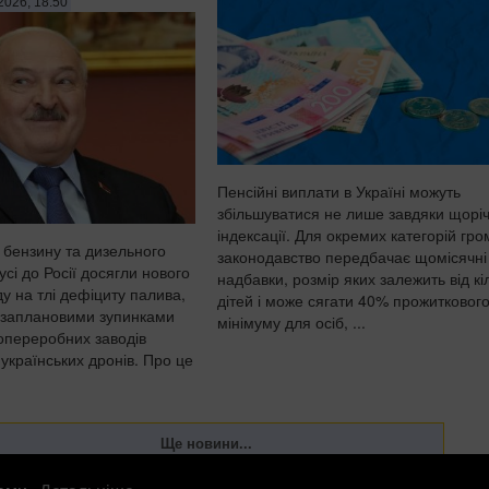
2026, 18:50
Пенсійні виплати в Україні можуть
збільшуватися не лише завдяки щоріч
індексації. Для окремих категорій гр
 бензину та дизельного
законодавство передбачає щомісячні
усі до Росії досягли нового
надбавки, розмір яких залежить від кі
у на тлі дефіциту палива,
дітей і може сягати 40% прожитковог
озаплановими зупинками
мінімуму для осіб, ...
опереробних заводів
 українських дронів. Про це