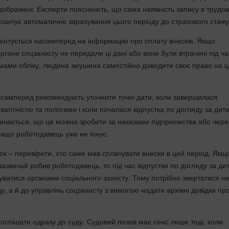
відображені. Експерти пояснюють, що сама наявність запису в трудов
арантує автоматичне зарахування цього періоду до страхового стажу
єнтується насамперед на інформацію про сплату внесків. Якщо
гани соцзахисту не передали ці дані або вони були втрачені під ча
мами обліку, людина змушена самостійно доводити своє право на 
асамперед рекомендують уточнити точні дати, коли завершилася
 з вагітністю та пологами і коли почалася відпустка по догляду за ди
значається, що це можна зробити за наказами підприємства або чере
якщо роботодавець уже не існує.
к – перевірити, хто саме мав сплачувати внески в цей період. Якщо
зазвичай робив роботодавець, то під час відпустки по догляду за д
уватися органами соціального захисту. Тому потрібно звертатися н
, а й до управлінь соцзахисту з вимогою надати архівні довідки пр
оспішати одразу до суду. Судовий позов має сенс лише тоді, коли