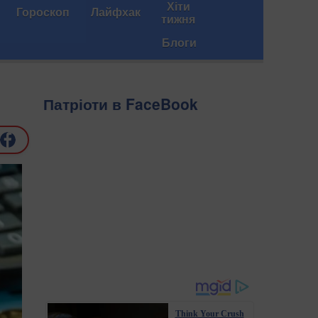
Хіти
Гороскоп
Лайфхак
тижня
Блоги
Патріоти в FaceBook
Think Your Crush