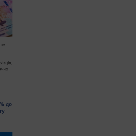
іше
івців,
начно
5% до
ту