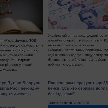
Український ринок праці дедалі гостр
потребує операторів верстатів із ЧПК,
нний суд відмовив ТОВ
екскаваторників, монтажників,
» у позові до споживачки, з
складальників та інших робітничих фах
амагалася стягнути понад
тоді як охочих здобути вищу освіту з
ь нібито за спожитий
більше, ніж потрібно економіці. Деякі
передають Патріоти
робітничі спеціально...
дне рішення у справі
д ухвали...
тує Путіна: Білорусь
Пенсіонерам нарахують ще 3
вила Росії рекордну
пенсії: Ось хто отримає допла
зину та дизеля, -
без індексації
четвер, 6 серпень 2026, 18:44