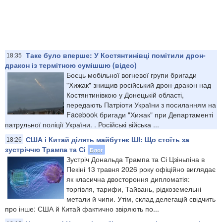
Таке було вперше: У Костянтинівці помітили дрон-
18:35
дракон із термітною сумішшю (відео)
Боєць мобільної вогневої групи бригади
"Хижак" знищив російський дрон-дракон над
Костянтинівкою у Донецькій області,
передають Патріоти України з посиланням на
Facebook бригади "Хижак" при Департаменті
патрульної поліції України. . Російські війська ...
США і Китай ділять майбутнє ШІ: Що стоїть за
18:26
зустріччю Трампа та Сі
Блог
Зустріч Дональда Трампа та Сі Цзіньпіна в
Пекіні 13 травня 2026 року офіційно виглядає
як класична двостороння дипломатія:
торгівля, тарифи, Тайвань, рідкоземельні
метали й чипи. Утім, склад делегацій свідчить
про інше: США й Китай фактично звіряють по...