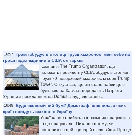
Трамп збудує в столиці Грузії хмарочос імені себе на
16:57
гроші підсанкційний в США олігархів
Компанія The Trump Organization, що
належить президенту США, збудує в столиці
Грузії 70-поверховий хмарочос із серії Trump
Tower. Очікується, що він стане найвищою
будівлею на Кавказі, передають Патріоти
України з посиланням на Domus. . Будівля стане ...
Буде економічний бум? Демограф пояснила, з яких
16:48
країн приїдуть фахівці в Україну
Україна вже приймала іноземних працівників
- і це працювало. Питання в тому, чи
повториться цей сценарій після війни. Про це