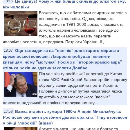
Це здивує! Чому жінки більш схильні до алкоголізму,
18:15
ніж чоловіки
Вважають, що любителями спиртних напоїв в
основному є чоловіки. Однак, жінки, які
народилися в 1991-2000 роках, споживають
алкоголь нарівні з чоловіками і все йде до
того, що вони можуть навіть перепити
чоловіче населення, передають Патріоти України. Щ...
Оце так задачка на "вєлічіє" для старого мерина з
18:07
кремлівської конюшні: Лавров спробував пояснити
китайцям, чому "могучая" Росія з її "второй армією міра"
стільки років не здатна захопити Донбас
Під час візиту російської делегації до Китаю
глава МЗС Росії Сергій Лавров зробив чергову
обурдну заяви щодо війни проти України.
Головний дипломат путіна намагався якось
пристойно для московського "вєлічія"
пояснити надзвичайно повільне просування оку...
Важка старість кумира 1990-х Андрія Миколайчука:
17:58
Російські окупанти розбили дім автора хіта "Піду втоплюся
у річці глибокій" (відео)
Артист зізнався, що нині живе у боргах та