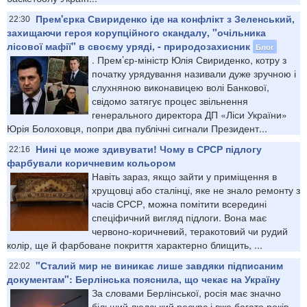
Прем'єрка Свириденко іде на конфлікт з Зеленський,
22:30
захищаючи героя корупційного скандалу, "очільника
лісової мафії" в своєму уряді, - природозахисник
Блог
​. Прем’єр-міністр Юлія Свириденко, котру з
початку урядування називали дуже зручною і
слухняною виконавицею волі Банкової,
свідомо затягує процес звільнення
генерального директора ДП «Ліси України»
Юрія Болоховця, попри два публічні сигнали Президент...
Нині це може здивувати! Чому в СРСР підлогу
22:16
фарбували коричневим кольором
Навіть зараз, якщо зайти у приміщення в
хрущовці або сталінці, яке не знало ремонту з
часів СРСР, можна помітити всередині
спеціфичний вигляд підлоги. Вона має
червоно-коричневий, теракотовий чи рудий
колір, ще й фарбоване покриття характерно блищить, ...
"Сталий мир не виникає лише завдяки підписаним
22:02
документам": Берлінська пояснила, що чекає на Україну
За словами Берлінської, росія має значно
більший людський ресурс і вже багато років