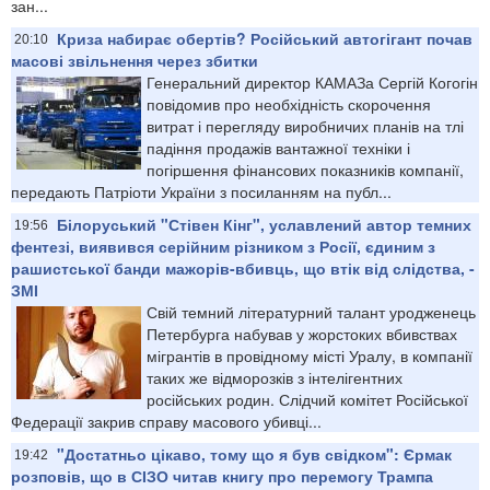
зан...
Криза набирає обертів? Російський автогігант почав
20:10
масові звільнення через збитки
Генеральний директор КАМАЗа Сергій Когогін
повідомив про необхідність скорочення
витрат і перегляду виробничих планів на тлі
падіння продажів вантажної техніки і
погіршення фінансових показників компанії,
передають Патріоти України з посиланням на публ...
Білоруський "Стівен Кінг", уславлений автор темних
19:56
фентезі, виявився серійним різником з Росії, єдиним з
рашистської банди мажорів-вбивць, що втік від слідства, -
ЗМІ
Свій темний літературний талант уродженець
Петербурга набував у жорстоких вбивствах
мігрантів в провідному місті Уралу, в компанії
таких же відморозків з інтелігентних
російських родин. Слідчий комітет Російської
Федерації закрив справу масового убивці...
"Достатньо цікаво, тому що я був свідком": Єрмак
19:42
розповів, що в СІЗО читав книгу про перемогу Трампа