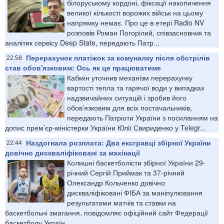
білоруському кордоні, фіксації накопичення
великої кількості ворожих військ на цьому
напрямку немає. Про це в етері Radio NV
розповів Роман Погорілий, співзасновник та
аналітик сервісу Deep State, передають Патр...
Перерахунок платіжок за комуналку після обстрілів
22:58
став обов'язковим: Ось як це працюватиме
Кабмін уточнив механізм перерахунку
вартості тепла та гарячої води у випадках
надзвичайних ситуацій і зробив його
обов’язковим для всіх постачальників,
передають Патріоти України з посиланням на
допис прем’єр-міністерки України Юлії Свириденко у Telegr...
Наздогнала розплата: Два ексгравці збірної України
22:44
довічно дискваліфіковані за махінації
Колишні баскетболісти збірної України 29-
річний Сергій Приймак та 37-річний
Олександр Кольченко довічно
дискваліфіковані ФІБА за маніпулювання
результатами матчів та ставки на
баскетбольні змагання, повідомляє офіційний сайт Федерації
баскетболу Україн...