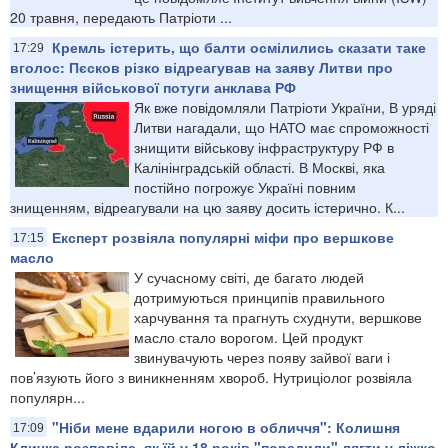
20 травня, передають Патріоти ...
Кремль істерить, що балти осмілились сказати таке
17:29
вголос: Пєсков різко відреагував на заяву Литви про
знищення військової потуги анклава РФ
Як вже повідомляли Патріоти України, В уряді
Литви нагадали, що НАТО має спроможності
знищити військову інфраструктуру РФ в
Калінінградській області. В Москві, яка
постійно погрожує Україні повним
знищенням, відреагували на цю заяву досить істерично. К...
Експерт розвіяла популярні міфи про вершкове
17:15
масло
У сучасному світі, де багато людей
дотримуються принципів правильного
харчування та прагнуть схуднути, вершкове
масло стало ворогом. Цей продукт
звинувачують через появу зайвої ваги і
пов’язують його з виникненням хвороб. Нутриціолог розвіяла
популярн...
"Ніби мене вдарили ногою в обличчя": Колишня
17:09
Кличка розповіла, як їй у 18 років "порадили" лягти у ліжко