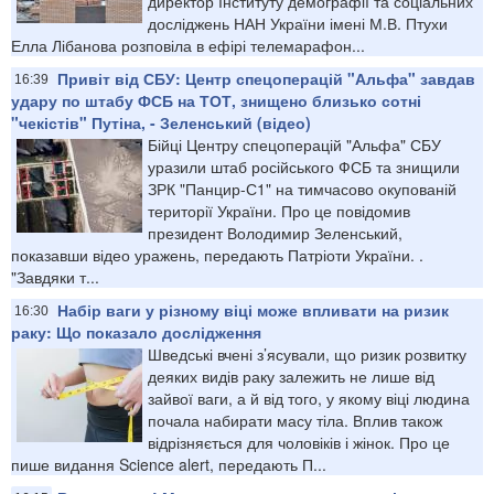
директор Інституту демографії та соціальних
досліджень НАН України імені М.В. Птухи
Елла Лібанова розповіла в ефірі телемарафон...
Привіт від СБУ: Центр спецоперацій "Альфа" завдав
16:39
удару по штабу ФСБ на ТОТ, знищено близько сотні
"чекістів" Путіна, - Зеленський (відео)
Бійці Центру спецоперацій "Альфа" СБУ
уразили штаб російського ФСБ та знищили
ЗРК "Панцир-С1" на тимчасово окупованій
території України. Про це повідомив
президент Володимир Зеленський,
показавши відео уражень, передають Патріоти України. .
"Завдяки т...
Набір ваги у різному віці може впливати на ризик
16:30
раку: Що показало дослідження
Шведські вчені з’ясували, що ризик розвитку
деяких видів раку залежить не лише від
зайвої ваги, а й від того, у якому віці людина
почала набирати масу тіла. Вплив також
відрізняється для чоловіків і жінок. Про це
пише видання Science alert, передають П...