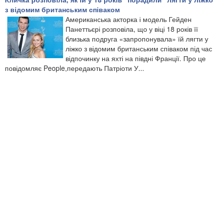
з відомим британським співаком
Американська акторка і модель Гейден
Панеттьєрі розповіла, що у віці 18 років її
близька подруга «запропонувала» їй лягти у
ліжко з відомим британським співаком під час
відпочинку на яхті на півдні Франції. Про це
повідомляє People,передають Патріоти У...