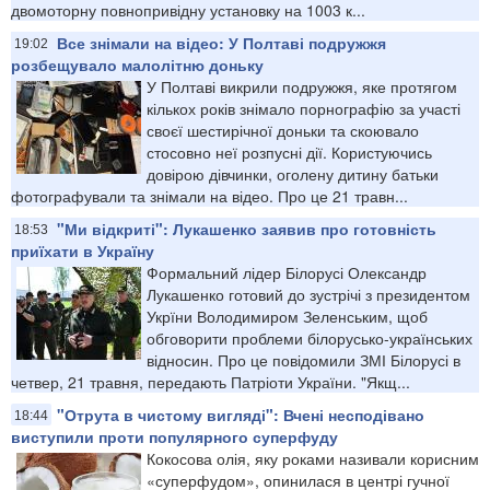
двомоторну повнопривідну установку на 1003 к...
Все знімали на відео: У Полтаві подружжя
19:02
розбещувало малолітню доньку
У Полтаві викрили подружжя, яке протягом
кількох років знімало порнографію за участі
своєї шестирічної доньки та скоювало
стосовно неї розпусні дії. Користуючись
довірою дівчинки, оголену дитину батьки
фотографували та знімали на відео. Про це 21 травн...
"Ми відкриті": Лукашенко заявив про готовність
18:53
приїхати в Україну
Формальний лідер Білорусі Олександр
Лукашенко готовий до зустрічі з президентом
Укрїни Володимиром Зеленським, щоб
обговорити проблеми білорусько-українських
відносин. Про це повідомили ЗМІ Білорусі в
четвер, 21 травня, передають Патріоти України. "Якщ...
"Отрута в чистому вигляді": Вчені несподівано
18:44
виступили проти популярного суперфуду
Кокосова олія, яку роками називали корисним
«суперфудом», опинилася в центрі гучної