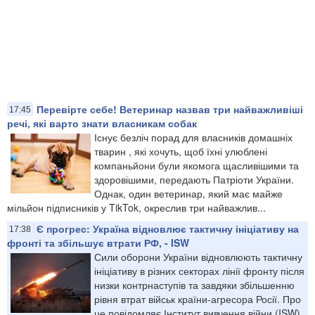
Перевірте себе! Ветеринар назвав три найважливіші
17:45
речі, які варто знати власникам собак
Існує безліч порад для власників домашніх
тварин , які хочуть, щоб їхні улюблені
компаньйони були якомога щасливішими та
здоровішими, передають Патріоти України.
Однак, один ветеринар, який має майже
мільйон підписників у TikTok, окреслив три найважлив...
Є прогрес: Україна відновлює тактичну ініціативу на
17:38
фронті та збільшує втрати РФ, - ISW
Сили оборони України відновлюють тактичну
ініціативу в різних секторах лінії фронту після
низки контрнаступів та завдяки збільшенню
рівня втрат військ країни-агресора Росії. Про
це повідомляє Інститут вивчення війни (ISW)