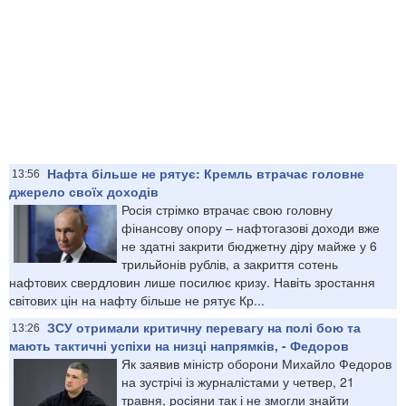
Нафта більше не рятує: Кремль втрачає головне
13:56
джерело своїх доходів
Росія стрімко втрачає свою головну
фінансову опору – нафтогазові доходи вже
не здатні закрити бюджетну діру майже у 6
трильйонів рублів, а закриття сотень
нафтових свердловин лише посилює кризу. Навіть зростання
світових цін на нафту більше не рятує Кр...
ЗСУ отримали критичну перевагу на полі бою та
13:26
мають тактичні успіхи на низці напрямків, - Федоров
Як заявив міністр оборони Михайло Федоров
на зустрічі із журналістами у четвер, 21
травня, росіяни так і не змогли знайти