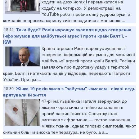
ходити на двох ногах і перемикатися на
ходьбу на чотирьох. У демонстрації на
YouTube робот пробив стіну ударом руки, а
компанія попросила користувачів поводитися з машиною ...
Таки буде? Росія нарощує зусилля щодо створення
15:44
інформумов для майбутньої агресії проти країн Балтії, -
ISW
Країна-агресор Росія нарощує зусилля зі
створення інформаційних умов для можливої
майбутньої агресії проти країн Балтії. Росіяни
заявляють про підготовку удару з території
країн Балтії і натякають на дії у відповідь, передають Патріоти
України. При цьо...
Жінка 19 років жила з "забутим" каменем - лікарі ледь
15:30
врятували їй життя
47-річна львів’янка Наталя звернулася до
лікарів через сильне гнійне запалення в
правій частині живота. Спочатку стан
виглядав як флегмона — гостре запалення
м’яких тканин, однак типових симптомів, як-от
сильний біль чи висока температура, не було, а а...