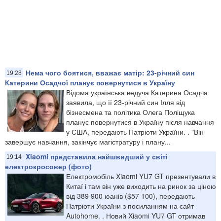
Нема чого боятися, вважає матір: 23-річний син
19:28
Катерини Осадчої планує повернутися в Україну
Відома українська ведуча Катерина Осадча
заявила, що її 23-річний син Ілля від
бізнесмена та політика Олега Поліщука
планує повернутися в Україну після навчання
у США, передають Патріоти України. . "Він
завершує навчання, закінчує магістратуру і плану...
Xiaomi представила найшвидший у світі
19:14
електрокросовер (фото)
Електромобіль Xiaomi YU7 GT презентували в
Китаї і там він уже виходить на ринок за ціною
від 389 900 юанів ($57 100), передають
Патріоти України з посиланням на сайт
Autohome. . Новий Xiaomi YU7 GT отримав