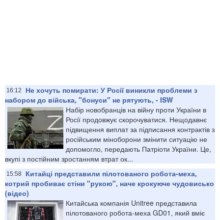
Не хочуть помирати: У Росії виникли проблеми з
16:12
набором до війська, "бонуси" не рятують, - ISW
Набір новобранців на війну проти України в
Росії продовжує скорочуватися. Нещодавнє
підвищення виплат за підписання контрактів з
російським міноборони змінити ситуацію не
допомогло, передають Патріоти України. Це,
вкупі з постійним зростанням втрат ок...
Китайці представили пілотованого робота-меха,
15:58
котрий пробиває стіни "рукою", наче крокуюче чудовисько
(відео)
Китайська компанія Unitree представила
пілотованого робота-меха GD01, який вміє