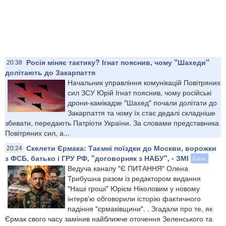
Росія міняє тактику? Ігнат пояснив, чому "Шахеди"
20:38
долітають до Закарпаття
Начальник управління комунікацій Повітряних
сил ЗСУ Юрій Ігнат пояснив, чому російські
дрони-камікадзе "Шахед" почали долітати до
Закарпаття та чому їх стає дедалі складніше
збивати, передають Патріоти України. За словами представника
Повітряних сил, а...
Скелети Єрмака: Таємні поїздки до Москви, ворожки
20:24
з ФСБ, батько і ГРУ РФ, "договорняк з НАБУ", - ЗМІ
Блог
Ведуча каналу "Є ПИТАННЯ" Олена
Трибушна разом із редактором видання
"Наші гроші" Юрієм Ніколовим у новому
інтерв'ю обговорили історію фактичного
падіння "єрмаківщини". . Згадали про те, як
Єрмак свого часу замінив найближче оточення Зеленського та