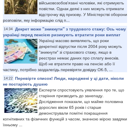
військовозобов'язані чоловіки, які отримують
повістки. Однак деякі з них можуть отримати
відстрочку від призову. У Міністерстві оборони
розповіли, яку інформацію слід п...
Декрет може "зникнути" з трудового стажу: Ось чому
14:34
українці перед пенсією ризикують втратити роки виплат
Українці масово виявляють, що роки
декретної відпустки після 2004 року можуть
"зникнути" зі страхового стажу, якщо в
реєстрах немає даних про сплату внесків.
Щоб не втратити право на пенсію або її
частину, потрібно заздалегідь перевіряти довідку ОК-5, ...
Перевірте список! Люди, народжені у ці дати, ніколи
14:22
не постаріють душею
Експерти спростовують уявлення про те, що
старіння призводить до занепаду.
Дослідження показали, що майже половина
дорослих віком 65 років і старше
демонстрували помітні покращення
когнітивних та фізичних функцій з часом, значною мірою завдяки
їхньому ...