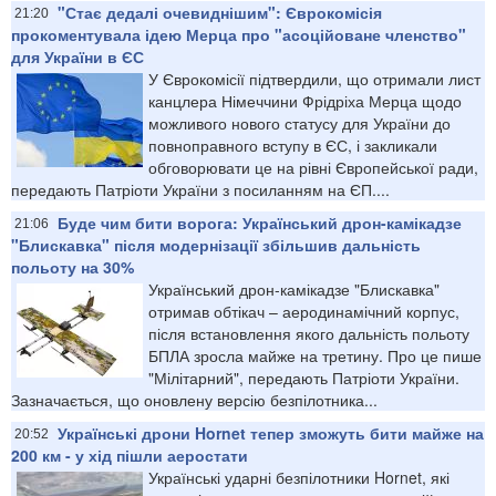
"Стає дедалі очевиднішим": Єврокомісія
21:20
прокоментувала ідею Мерца про "асоційоване членство"
для України в ЄС
У Єврокомісії підтвердили, що отримали лист
канцлера Німеччини Фрідріха Мерца щодо
можливого нового статусу для України до
повноправного вступу в ЄС, і закликали
обговорювати це на рівні Європейської ради,
передають Патріоти України з посиланням на ЄП....
Буде чим бити ворога: Український дрон-камікадзе
21:06
"Блискавка" після модернізації збільшив дальність
польоту на 30%
Український дрон-камікадзе "Блискавка"
отримав обтікач – аеродинамічний корпус,
після встановлення якого дальність польоту
БПЛА зросла майже на третину. Про це пише
"Мілітарний", передають Патріоти України.
Зазначається, що оновлену версію безпілотника...
Українські дрони Hornet тепер зможуть бити майже на
20:52
200 км - у хід пішли аеростати
Українські ударні безпілотники Hornet, які