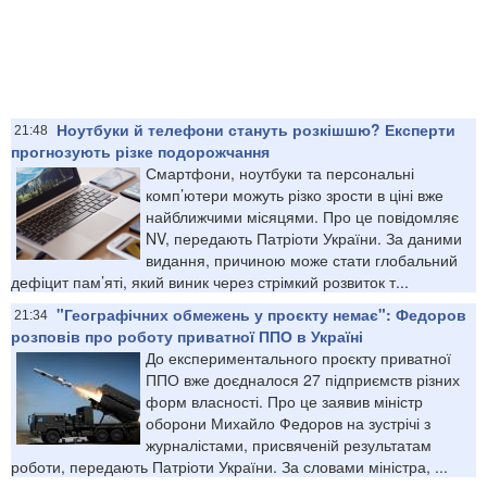
Ноутбуки й телефони стануть розкішшю? Експерти
21:48
прогнозують різке подорожчання
Смартфони, ноутбуки та персональні
комп’ютери можуть різко зрости в ціні вже
найближчими місяцями. Про це повідомляє
NV, передають Патріоти України. За даними
видання, причиною може стати глобальний
дефіцит пам’яті, який виник через стрімкий розвиток т...
"Географічних обмежень у проєкту немає": Федоров
21:34
розповів про роботу приватної ППО в Україні
До експериментального проєкту приватної
ППО вже доєдналося 27 підприємств різних
форм власності. Про це заявив міністр
оборони Михайло Федоров на зустрічі з
журналістами, присвяченій результатам
роботи, передають Патріоти України. За словами міністра, ...