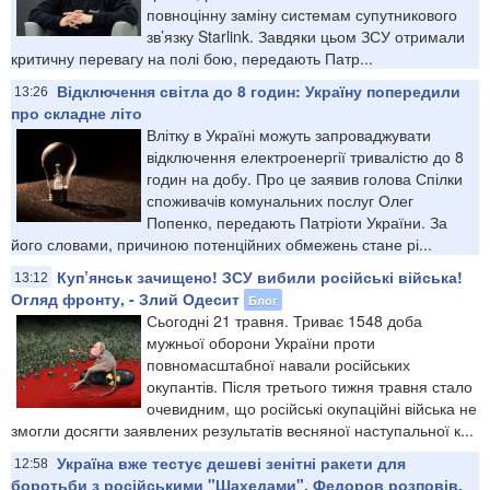
повноцінну заміну системам супутникового
зв’язку Starlink. Завдяки цьом ЗСУ отримали
критичну перевагу на полі бою, передають Патр...
Відключення світла до 8 годин: Україну попередили
13:26
про складне літо
Влітку в Україні можуть запроваджувати
відключення електроенергії тривалістю до 8
годин на добу. Про це заявив голова Спілки
споживачів комунальних послуг Олег
Попенко, передають Патріоти України. За
його словами, причиною потенційних обмежень стане рі...
Куп’янськ зачищено! ЗСУ вибили російські війська!
13:12
Огляд фронту, - Злий Одесит
Блог
Сьогодні 21 травня. Триває 1548 доба
мужньої оборони України проти
повномасштабної навали російських
окупантів. Після третього тижня травня стало
очевидним, що російські окупаційні війська не
змогли досягти заявлених результатів весняної наступальної к...
Україна вже тестує дешеві зенітні ракети для
12:58
боротьби з російськими "Шахедами". Федоров розповів,