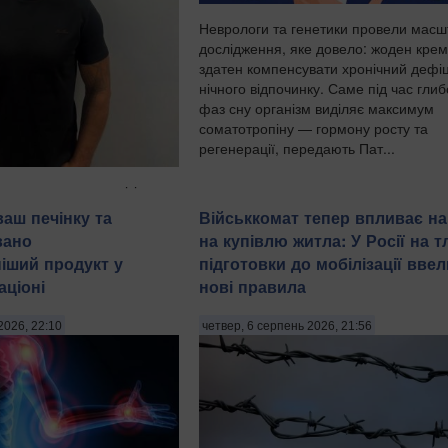
Неврологи та генетики провели мас
дослідження, яке довело: жоден крем
здатен компенсувати хронічний дефі
нічного відпочинку. Саме під час гли
фаз сну організм виділяє максимум
соматотропіну — гормону росту та
регенерації, передають Пат...
имали трьох чоловіків
 років за підозрою у
ваш печінку та
Військкомат тепер впливає на
уванні 21-річної дівчини.
вано
на купівлю житла: У Росії на тл
ила пресслужба
іший продукт у
підготовки до мобілізації ввел
іції в четвер, 6 серпня,
ціоні
нові правила
оти України. "На
є чоловіків, з...
2026, 22:10
четвер, 6 серпень 2026, 21:56