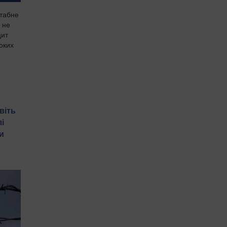
штабне
 не
цит
боких
віть
і
и