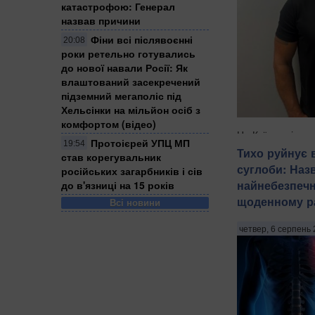
катастрофою: Генерал
назвав причини
Фіни всі післявоєнні
20:08
роки ретельно готувались
до нової навали Росії: Як
влаштований засекречений
підземний мегаполіс під
Хельсінки на мільйон осіб з
комфортом (відео)
На Київщині затр
Протоієрей УПЦ МП
19:54
віком 18, 43 і 52
Тихо руйнує 
став корегувальник
груповому зґвалт
суглоби: Наз
російських загарбників і сів
Про це повідом
найнебезпечн
до в'язниці на 15 років
Національної пол
щоденному ра
Всі новини
зазначають Патрі
Бориспільщині тро
четвер, 6 серпень 