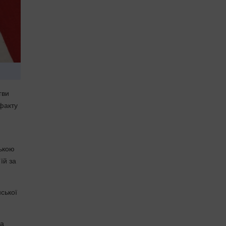
гви
факту
ською
їй за
ської
ва