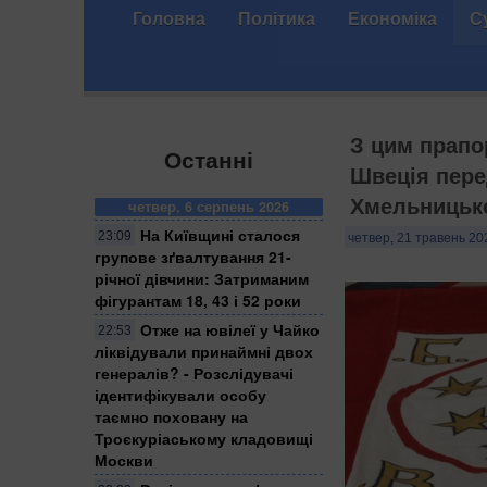
Головна
Політика
Економіка
С
З цим прапо
Останні
Швеція пере
Хмельницько
четвер, 6 серпень 2026
На Київщині сталося
23:09
четвер, 21 травень 20
групове зґвалтування 21-
річної дівчини: Затриманим
фігурантам 18, 43 і 52 роки
Отже на ювілеї у Чайко
22:53
ліквідували принаймні двох
генералів? - Розслідувачі
ідентифікували особу
таємно поховану на
Троєкуріаському кладовищі
Москви