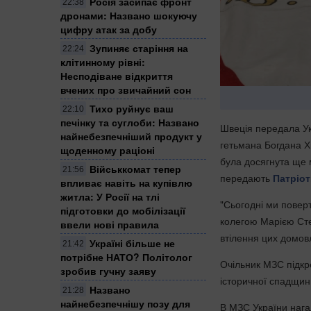
Росія засипає фронт
22:38
дронами: Названо шокуючу
цифру атак за добу
Зупиняє старіння на
22:24
клітинному рівні:
Несподіване відкриття
вчених про звичайний сон
Тихо руйнує ваш
22:10
печінку та суглоби: Названо
Швеція передала Ук
найнебезпечніший продукт у
гетьмана Богдана Х
щоденному раціоні
була досягнута ще м
Військкомат тепер
21:56
передають
Патріот
впливає навіть на купівлю
житла: У Росії на тлі
"Сьогодні ми повер
підготовки до мобілізації
колегою Марією Сте
ввели нові правила
втілення цих домов
Україні більше не
21:42
потрібне НАТО? Політолог
Очільник МЗС підкр
зробив гучну заяву
історичної спадщин
Названо
21:28
найнебезпечнішу позу для
В МЗС України нага