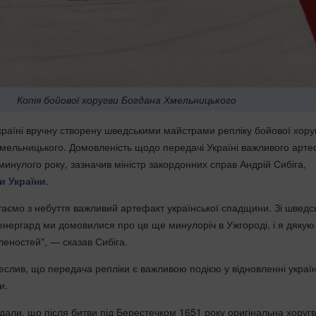
Копія бойової хоругви Богдана Хмельницького
раїні вручну створену шведськими майстрами репліку бойової хору
мельницького. Домовленість щодо передачі Україні важливого арте
инулого року, зазначив міністр закордонних справ Андрій Сибіга,
и України
.
таємо з небуття важливий артефакт української спадщини. Зі швед
нергард ми домовилися про це ще минулоріч в Ужгороді, і я дякую 
леностей", — сказав Сибіга.
еслив, що передача репліки є важливою подією у відновленні україн
и.
дали, що після битви під Берестечком 1651 року оригінальна хоруг