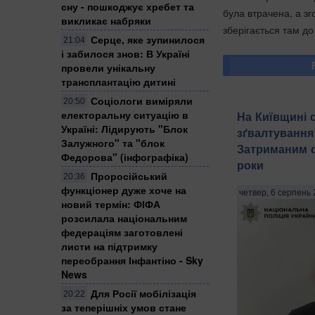
сну - пошкоджує хребет та
була втрачена, а зг
викликає набряки
зберігається там до
Серце, яке зупинилося
21:04
і забилося знов: В Україні
провели унікальну
трансплантацію дитині
Соціологи виміряли
20:50
електоральну ситуацію в
На Київщині 
Україні: ​Лідирують "Блок
зґвалтування 
Залужного" та "блок
Затриманим фі
Федорова" (інфографіка)
роки
Проросійський
20:36
функціонер дуже хоче на
четвер, 6 серпень 
новий термін: ФІФА
розсилала національним
федераціям заготовлені
листи на підтримку
переобрання Інфантіно - Sky
News
Для Росії мобілізація
20:22
за теперішніх умов стане