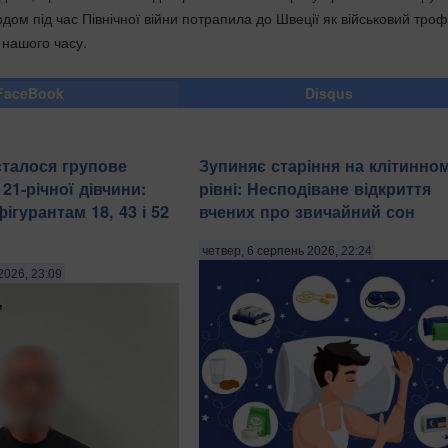
одом під час Північної війни потрапила до Швеції як військовий троф
 нашого часу.
FaceBook
Disqus
сталося групове
Зупиняє старіння на клітинно
21-річної дівчини:
рівні: Несподіване відкриття
гурантам 18, 43 і 52
вчених про звичайний сон
четвер, 6 серпень 2026, 22:24
2026, 23:09