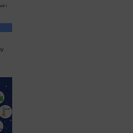
ей і
му