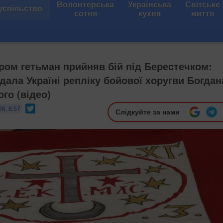
Волонтерська
Українська
Світське
успільство
сотня
кухня
життя
ром гетьман прийняв бій під Берестечком:
дала Україні репліку бойової хоругви Богдан
го (відео)
Twitter
26, 8:57
Слідкуйте за нами